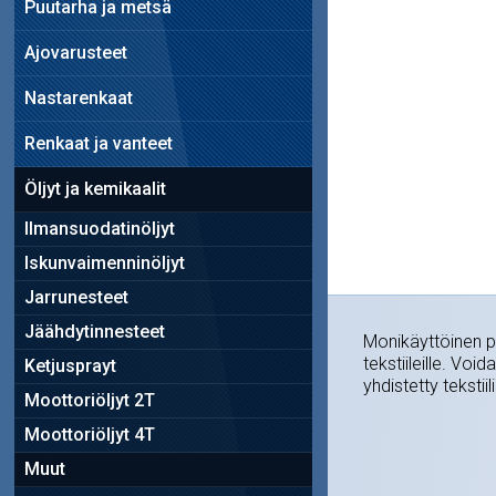
Puutarha ja metsä
Ajovarusteet
Nastarenkaat
Renkaat ja vanteet
Öljyt ja kemikaalit
Ilmansuodatinöljyt
Iskunvaimenninöljyt
Jarrunesteet
Jäähdytinnesteet
Monikäyttöinen pes
tekstiileille. Vo
Ketjusprayt
yhdistetty tekstii
Moottoriöljyt 2T
Moottoriöljyt 4T
Muut