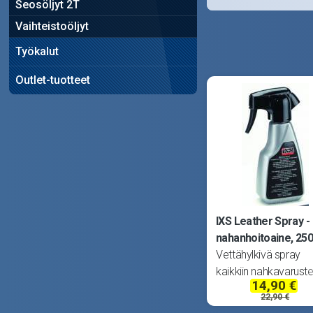
Seosöljyt 2T
Vaihteistoöljyt
Työkalut
Outlet-tuotteet
IXS Leather Spray -
nahanhoitoaine, 25
Vettähylkivä spray
kaikkiin nahkavarustei
14,90 €
(ei patenttinahalle).
22,90 €