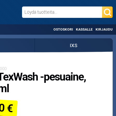
OSTOSKORI
KASSALLE
KIRJAUDU
IXS
-000
TexWash -pesuaine,
ml
0 €