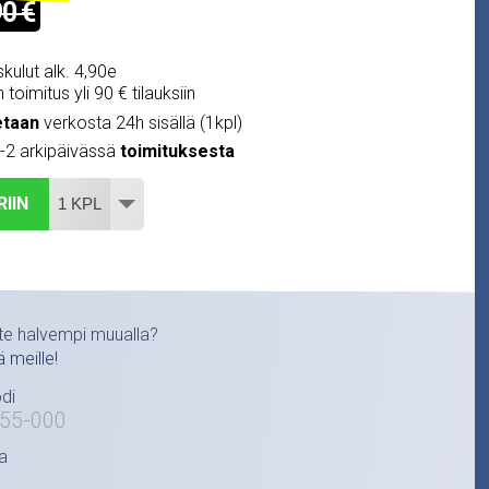
90 €
kulut alk. 4,90e
 toimitus yli 90 € tilauksiin
etaan
verkosta 24h sisällä (1kpl)
1-2 arkipäivässä
toimituksesta
RIIN
te halvempi muualla?
ä meille!
di
55-000
a