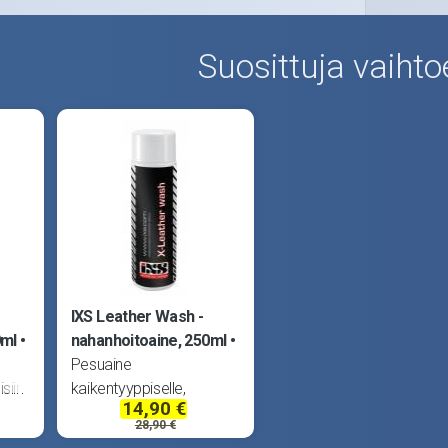
Suosittuja vaihto
IXS Leather Wash -
0ml
nahanhoitoaine, 250ml
Pesuaine
siin
kaikentyyppiselle,
14,90 €
kalvolliselle tai
28,90 €
kalvottomalle nahalle.