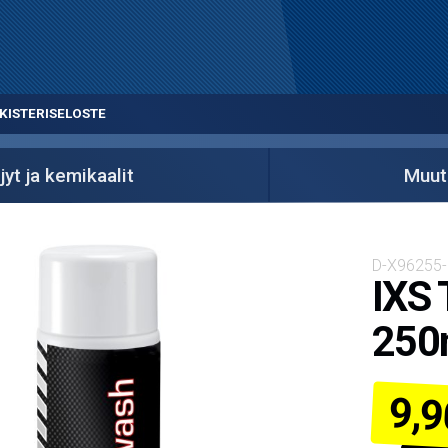
KISTERISELOSTE
jyt ja kemikaalit
Muut
D-X96255
IXS 
250
9,9