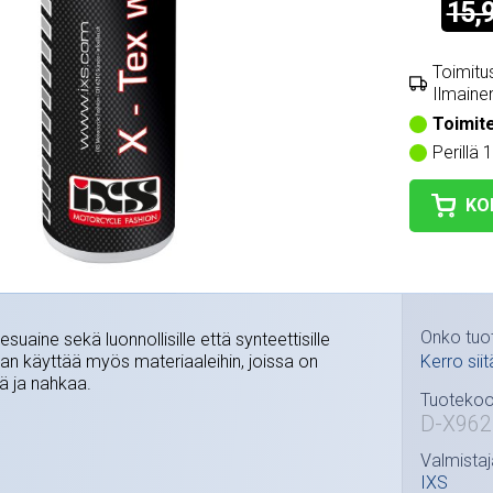
15,
Toimitus
Ilmainen
Toimit
Perillä 
KO
Onko tuo
uaine sekä luonnollisille että synteettisille
idaan käyttää myös materiaaleihin, joissa on
Kerro siit
liä ja nahkaa.
Tuotekoo
D-X962
Valmistaj
IXS