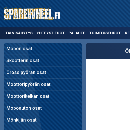
TALVISÄILYTYS
YHTEYSTIEDOT
PALAUTE
TOIMITUSEHDOT
RE
Mopon osat
Öl
Skootterin osat
Crossipyörän osat
Moottoripyörän osat
Moottorikelkan osat
Mopoauton osat
Mönkijän osat