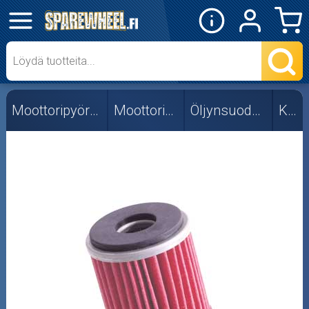
✕
Mopon osat
Skootterin osat
Moottoripyörän osat
Moottorin osat
Öljynsuodattimet
K&N
Crossipyörän osat
Moottoripyörän osat
Moottorikelkan osat
Mopoauton osat
Mönkijän osat