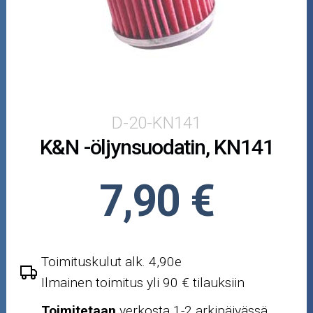
Puutarha ja metsä
Ajovarusteet
Nastarenkaat
Renkaat ja vanteet
D-20-KN141
K&N -öljynsuodatin, KN141
Öljyt ja kemikaalit
Työkalut
7,90 €
Outlet-tuotteet
Toimituskulut alk. 4,90e
Ilmainen toimitus yli 90 € tilauksiin
Toimitetaan
verkosta 1-2 arkipäivässä