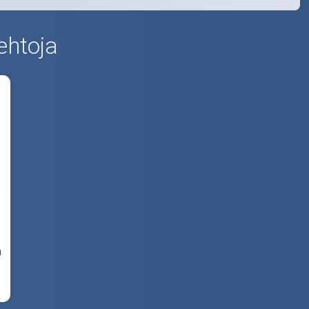
ehtoja
n