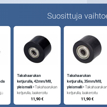
Suosittuja vaihto
Takahaarukan
Takahaarukan
nda
ketjurulla, 42mm/M8,
ketjurulla, 35mm/M8,
yleismalli
Takahaarukan
yleismalli
Takahaaruka
ija
ketjurulla, laakeroitu
ketjurulla, laakeroitu
.
yleismalli. Ulkohalkaisija
yleismalli. Ulkohalkaisija
11,90 €
11,90 €
 ja
42mm, leveys 29mm.
35mm, leveys 26mm.