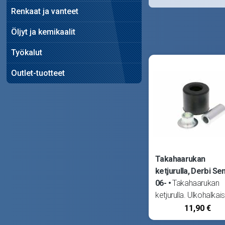
Renkaat ja vanteet
Öljyt ja kemikaalit
Työkalut
Outlet-tuotteet
Takahaarukan
ketjurulla, Derbi Se
06-
Takahaarukan
ketjurulla. Ulkohalkais
32mm, leveys 30mm
11,90 €
Sopii Aprilia RX50 07-