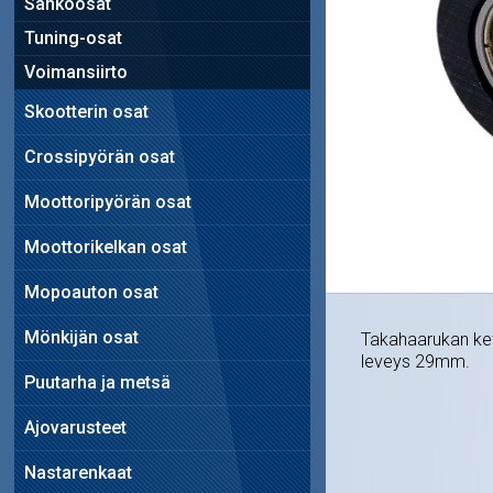
Sähköosat
Tuning-osat
Voimansiirto
Skootterin osat
Crossipyörän osat
Moottoripyörän osat
Moottorikelkan osat
Mopoauton osat
Mönkijän osat
Takahaarukan ketj
leveys 29mm.
Puutarha ja metsä
Ajovarusteet
Nastarenkaat