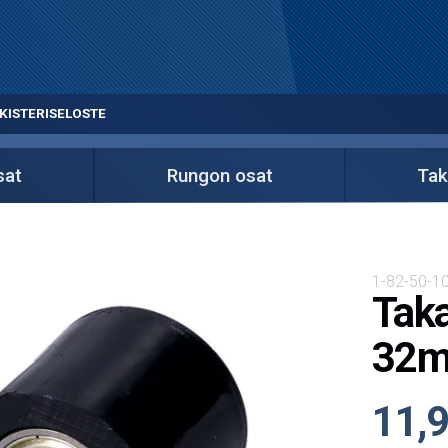
KISTERISELOSTE
sat
Rungon osat
Tak
1-82-50-10
Taka
32mm
11,9