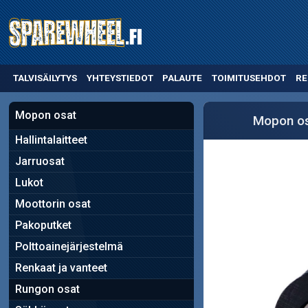
TALVISÄILYTYS
YHTEYSTIEDOT
PALAUTE
TOIMITUSEHDOT
RE
Mopon osat
Mopon o
Hallintalaitteet
Jarruosat
Lukot
Moottorin osat
Pakoputket
Polttoainejärjestelmä
Renkaat ja vanteet
Rungon osat