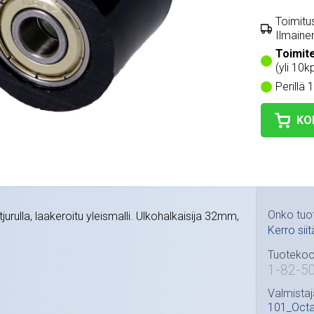
Toimitus
Ilmainen
Toimit
(yli 10k
Perillä 
KO
Onko tuo
urulla, laakeroitu yleismalli. Ulkohalkaisija 32mm,
Kerro siit
Tuotekoo
1-82-5
Valmistaj
101_Oct