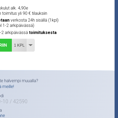
kulut alk. 4,90e
 toimitus yli 90 € tilauksiin
etaan
verkosta 24h sisällä (1kpl)
pl 1-2 arkipäivässä)
1-2 arkipäivässä
toimituksesta
RIIN
te halvempi muualla?
ä meille!
di
0-10 / 42590
a
ane