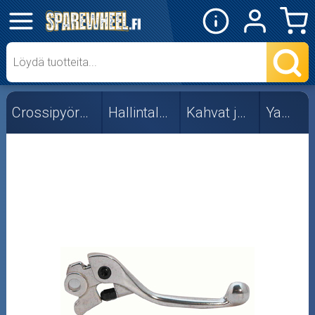
✕
Mopon osat
Skootterin osat
Crossipyörän osat
Hallintalaitteet
Kahvat ja vivut
Yamaha
Crossipyörän osat
Moottoripyörän osat
Moottorikelkan osat
Mopoauton osat
Mönkijän osat