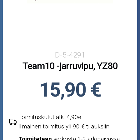
Puutarha ja metsä
Ajovarusteet
Nastarenkaat
Renkaat ja vanteet
D-5-4291
Team10 -jarruvipu, YZ80
Öljyt ja kemikaalit
Työkalut
15,90 €
Outlet-tuotteet
Toimituskulut alk. 4,90e
Ilmainen toimitus yli 90 € tilauksiin
Toimitetaan
verkosta 1-2 arkipäivässä