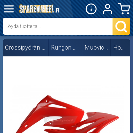
✕
Mopon osat
Skootterin osat
Crossipyörän osat
Rungon osat
Muoviosat
Honda
Crossipyörän osat
Moottoripyörän osat
Moottorikelkan osat
Mopoauton osat
Mönkijän osat