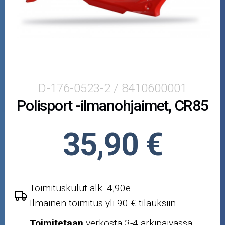
Puutarha ja metsä
Ajovarusteet
Nastarenkaat
Renkaat ja vanteet
D-176-0523-2 / 8410600001
Polisport -ilmanohjaimet, CR85
Öljyt ja kemikaalit
Työkalut
35,90 €
Outlet-tuotteet
Toimituskulut alk. 4,90e
Ilmainen toimitus yli 90 € tilauksiin
Toimitetaan
verkosta 3-4 arkipäivässä