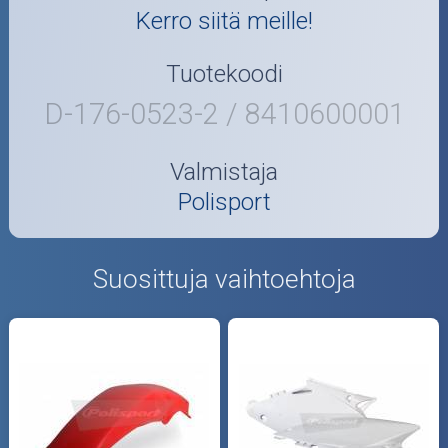
Kerro siitä meille!
Tuotekoodi
D-176-0523-2 / 8410600001
Valmistaja
Polisport
Suosittuja vaihtoehtoja