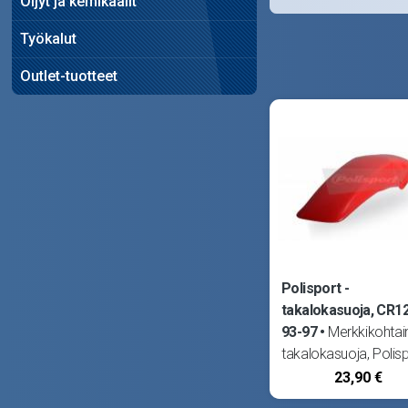
Öljyt ja kemikaalit
Työkalut
Outlet-tuotteet
Polisport -
takalokasuoja, CR1
93-97
Merkkikohtai
takalokasuoja, Polisp
Sopii Honda CR125 
23,90 €
97 sekä CR250 92-9