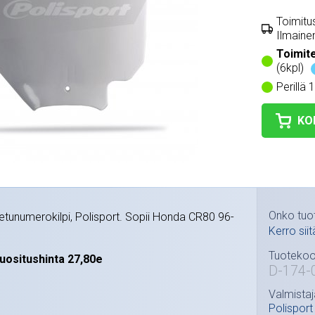
Toimitus
Ilmainen
Toimit
(6kpl)
Perillä 
KO
Onko tuo
etunumerokilpi, Polisport. Sopii Honda CR80 96-
Kerro siit
Tuotekoo
uositushinta 27,80e
D-174-
Valmistaj
Polisport