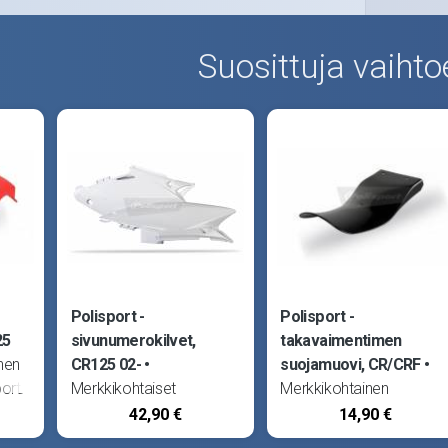
Suosittuja vaihto
Polisport -
Polisport -
25
sivunumerokilvet,
takavaimentimen
nen
CR125 02-
suojamuovi, CR/CRF
ort.
Merkkikohtaiset
Merkkikohtainen
93-
sivunumerokilvet,
takaiskunvaimentimen
42,90 €
14,90 €
6.
Polisport. Sopii Honda
suojamuovi, Polisport.