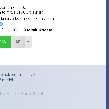
kulut alk. 4,90e
 toimitus yli 90 € tilauksiin
etaan
verkosta 4-5 arkipäivässä
?
1-2 arkipäivässä
toimituksesta
RIIN
te halvempi muualla?
ä meille!
di
0703-10 / 8662200001
a