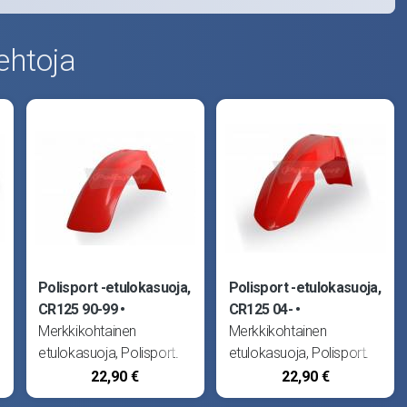
ehtoja
Polisport -etulokasuoja,
Polisport -etulokasuoja,
CR125 90-99
CR125 04-
Merkkikohtainen
Merkkikohtainen
etulokasuoja, Polisport.
etulokasuoja, Polisport.
Sopii Honda CR125 90-
Sopii Honda CR125 04-,
22,90 €
22,90 €
99, CR250 90-99 sekä
CRF250 04-08, CRF250R