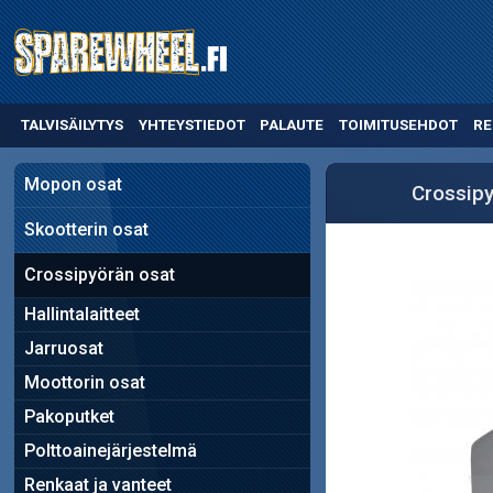
TALVISÄILYTYS
YHTEYSTIEDOT
PALAUTE
TOIMITUSEHDOT
RE
Mopon osat
Crossipy
Skootterin osat
Crossipyörän osat
Hallintalaitteet
Jarruosat
Moottorin osat
Pakoputket
Polttoainejärjestelmä
Renkaat ja vanteet