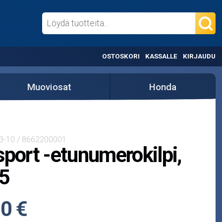
OSTOSKORI
KASSALLE
KIRJAUDU
Muoviosat
Honda
3-10 / 8662200001
sport -etunumerokilpi,
5
0 €