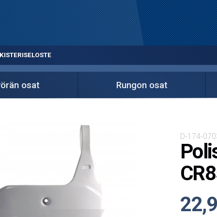
KISTERISELOSTE
örän osat
Rungon osat
D-174-070
Poli
CR8
22,9