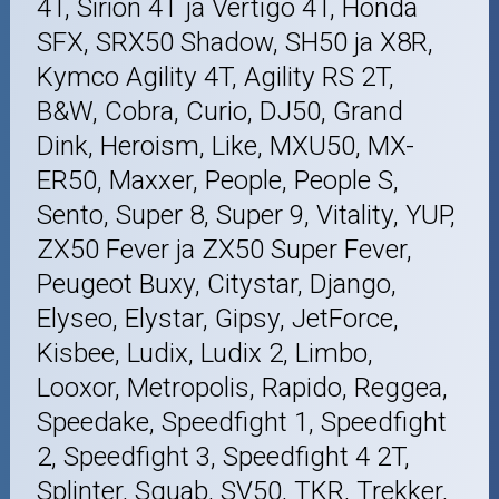
4T, Sirion 4T ja Vertigo 4T, Honda
SFX, SRX50 Shadow, SH50 ja X8R,
Kymco Agility 4T, Agility RS 2T,
B&W, Cobra, Curio, DJ50, Grand
Dink, Heroism, Like, MXU50, MX-
ER50, Maxxer, People, People S,
Sento, Super 8, Super 9, Vitality, YUP,
ZX50 Fever ja ZX50 Super Fever,
Peugeot Buxy, Citystar, Django,
Elyseo, Elystar, Gipsy, JetForce,
Kisbee, Ludix, Ludix 2, Limbo,
Looxor, Metropolis, Rapido, Reggea,
Speedake, Speedfight 1, Speedfight
2, Speedfight 3, Speedfight 4 2T,
Splinter, Squab, SV50, TKR, Trekker,