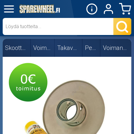
✕
Mopon osat
Skootterin osat
Skootterin osat
Voimansiirto
Takavariaattori
Peugeot
Voimansiirtolevyt
Kytkimen jouset
Kytkimet
Kytkinkellot
Vastapainejouset
Voimansiirtolevyt