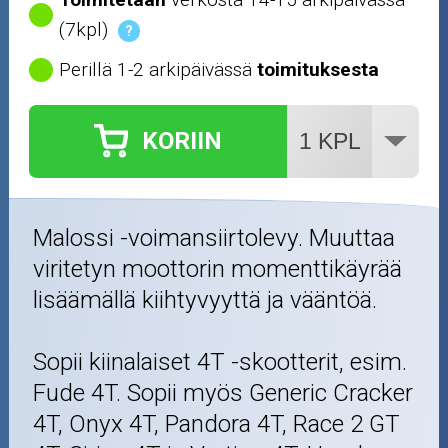
Öljyt ja kemikaalit
(7kpl)
?
Perillä 1-2 arkipäivässä
toimituksesta
Työkalut
Outlet-tuotteet
KORIIN
Malossi -voimansiirtolevy. Muuttaa
viritetyn moottorin momenttikäyrää
lisäämällä kiihtyvyyttä ja vääntöä.
Sopii kiinalaiset 4T -skootterit, esim.
Fude 4T. Sopii myös Generic Cracker
4T, Onyx 4T, Pandora 4T, Race 2 GT