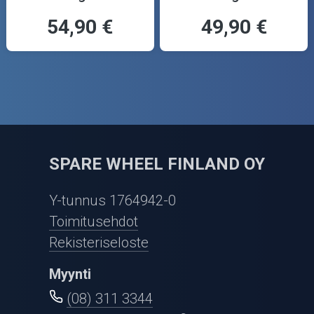
54,90 €
49,90 €
SPARE WHEEL FINLAND OY
Y-tunnus 1764942-0
Toimitusehdot
Rekisteriseloste
Myynti
(08) 311 3344