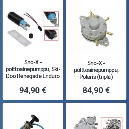
Sno-X -
Sno-X -
polttoainepumppu, Ski-
polttoainepumppu,
Doo Renegade Enduro
Polaris (tripla)
600R E-Tec 18-
94,90 €
84,90 €