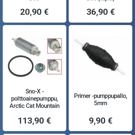
20,90 €
36,90 €
Sno-X -
Primer -pumppupallo,
polttoainepumppu,
5mm
Arctic Cat Mountain
Cat 600 01-04
113,90 €
9,90 €