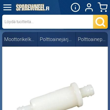
✕
Mopon osat
Skootterin osat
Moottorikelkan osat
Polttoainejärjestelmä
Polttoainepumput
Crossipyörän osat
Moottoripyörän osat
Moottorikelkan osat
Mopoauton osat
Mönkijän osat