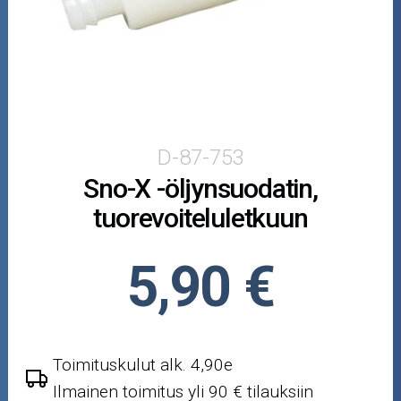
Puutarha ja metsä
Ajovarusteet
Nastarenkaat
Renkaat ja vanteet
D-87-753
Sno-X -öljynsuodatin,
Öljyt ja kemikaalit
tuorevoiteluletkuun
Työkalut
5,90 €
Outlet-tuotteet
Toimituskulut alk. 4,90e
Ilmainen toimitus yli 90 € tilauksiin