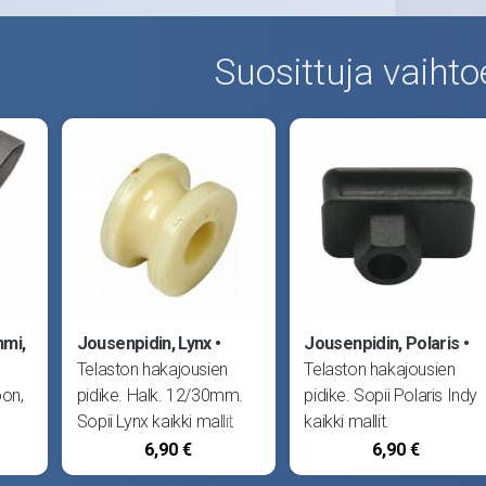
Suosittuja vaihto
mmi,
Jousenpidin, Lynx
Jousenpidin, Polaris
Telaston hakajousien
Telaston hakajousien
oon,
pidike. Halk. 12/30mm.
pidike. Sopii Polaris Indy
Sopii Lynx kaikki mallit
kaikki mallit.
83-93.
6,90 €
6,90 €