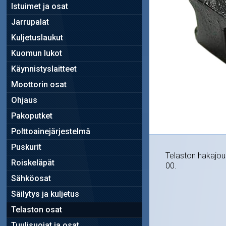
Istuimet ja osat
Jarrupalat
Kuljetuslaukut
Kuomun lukot
Käynnistyslaitteet
Moottorin osat
Ohjaus
Pakoputket
Polttoainejärjestelmä
Puskurit
Telaston hakajousi
Roiskeläpät
00.
Sähköosat
Säilytys ja kuljetus
Telaston osat
Tuulisuojat ja osat