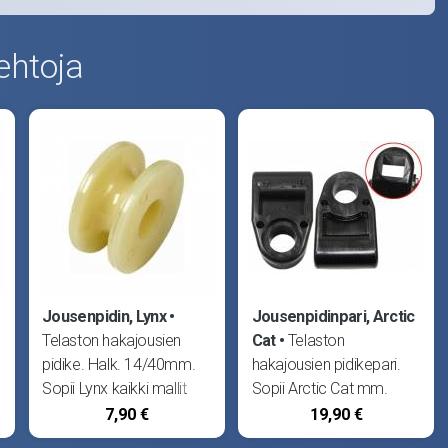
ehtoja
Jousenpidin, Lynx
Jousenpidinpari, Arctic
Telaston hakajousien
Cat
Telaston
pidike. Halk. 14/40mm.
hakajousien pidikepari.
Sopii Lynx kaikki mallit
Sopii Arctic Cat mm.
83-93.
Bearcat, Cougar, Jag340,
7,90 €
19,90 €
440, Panther, Thunder