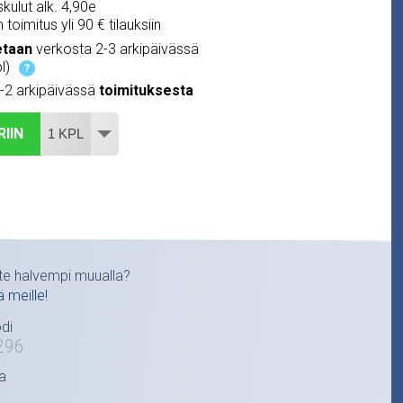
kulut alk. 4,90e
 toimitus yli 90 € tilauksiin
etaan
verkosta 2-3 arkipäivässä
l)
?
1-2 arkipäivässä
toimituksesta
RIIN
te halvempi muualla?
ä meille!
di
296
a