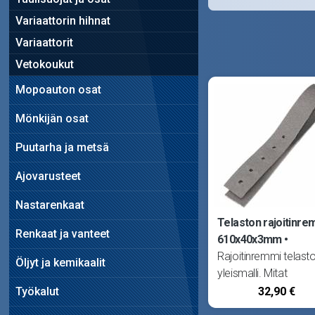
Variaattorin hihnat
Variaattorit
Vetokoukut
Mopoauton osat
Mönkijän osat
Puutarha ja metsä
Ajovarusteet
Nastarenkaat
Telaston rajoitinre
Renkaat ja vanteet
610x40x3mm
Rajoitinremmi telast
Öljyt ja kemikaalit
yleismalli. Mitat
610x40x3mm.
Työkalut
32,90 €