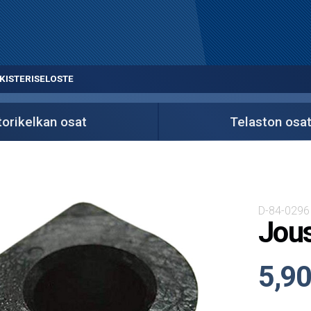
KISTERISELOSTE
orikelkan osat
Telaston osa
D-84-0296
Jous
5,90