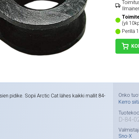
Toimitus
Ilmainen
Toimit
(yli 10kp
Perillä 
KO
Onko tuo
en pidike. Sopii Arctic Cat lähes kaikki mallit 84-
Kerro siit
Tuotekoo
D-84-0
Valmistaj
Sno-X