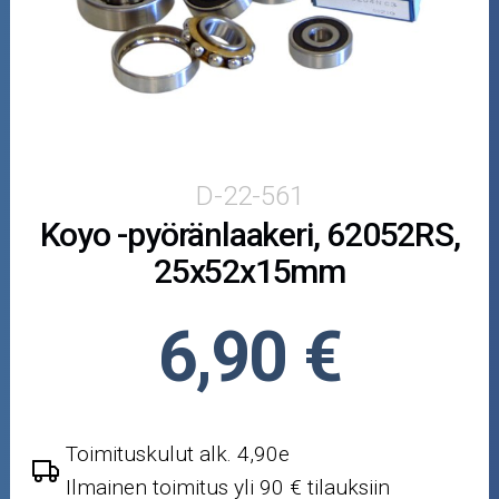
Puutarha ja metsä
Ajovarusteet
Nastarenkaat
Renkaat ja vanteet
D-22-561
Koyo -pyöränlaakeri, 62052RS,
Öljyt ja kemikaalit
25x52x15mm
Työkalut
6,90 €
Outlet-tuotteet
Toimituskulut alk. 4,90e
Ilmainen toimitus yli 90 € tilauksiin