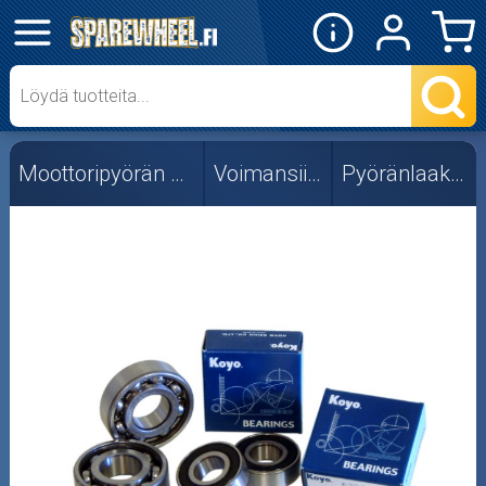
✕
Mopon osat
Skootterin osat
Moottoripyörän osat
Voimansiirto
Pyöränlaakerit
Crossipyörän osat
Moottoripyörän osat
Moottorikelkan osat
Mopoauton osat
Mönkijän osat