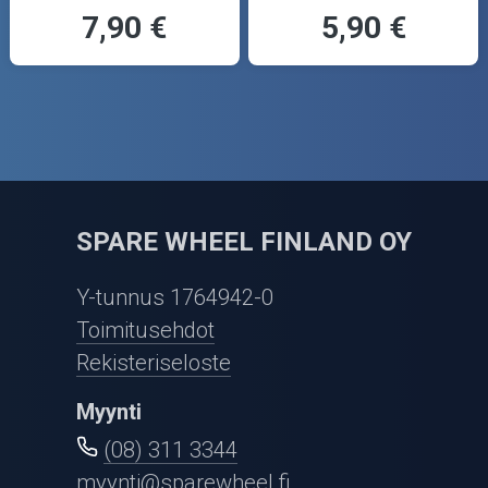
7,90 €
5,90 €
SPARE WHEEL FINLAND OY
Y-tunnus 1764942-0
Toimitusehdot
Rekisteriseloste
Myynti
(08) 311 3344
myynti@sparewheel.fi