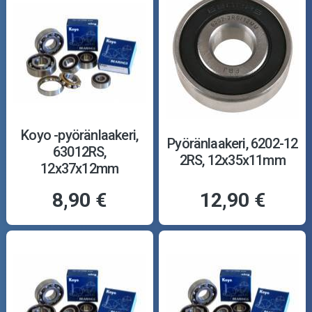
Koyo -pyöränlaakeri,
Pyöränlaakeri, 6202-12
63012RS,
2RS, 12x35x11mm
12x37x12mm
8,90 €
12,90 €