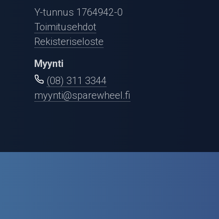
Puutarha ja metsä
Y-tunnus 1764942-0
Ajovarusteet
Toimitusehdot
Rekisteriseloste
Nastarenkaat
Myynti
Renkaat ja vanteet
(08) 311 3344
myynti@sparewheel.fi
Öljyt ja kemikaalit
Työkalut
Outlet-tuotteet