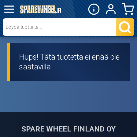
✕
Mopon osat
Skootterin osat
Hups! Tätä tuotetta ei enää ole
Crossipyörän osat
saatavilla
Moottoripyörän osat
Moottorikelkan osat
Mopoauton osat
Mönkijän osat
SPARE WHEEL FINLAND OY