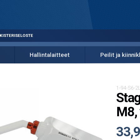
KISTERISELOSTE
Hallintalaitteet
Peilit ja kiinni
1-94-S6-2
Stag
M8, 
33,9