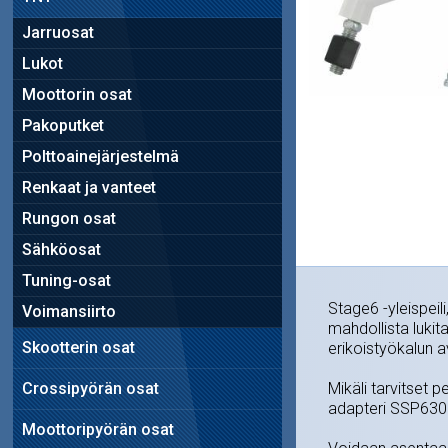
Jarruosat
Lukot
Moottorin osat
Pakoputket
Polttoainejärjestelmä
Renkaat ja vanteet
Rungon osat
Sähköosat
Tuning-osat
Stage6 -yleispeili
Voimansiirto
mahdollista luki
Skootterin osat
erikoistyökalun av
Crossipyörän osat
Mikäli tarvitset p
adapteri SSP630
Moottoripyörän osat