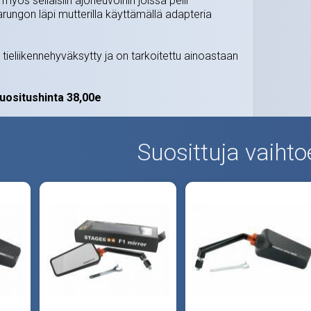
yös sellaisiin ajoneuvoihin joissa peili
arungon läpi mutterilla käyttämällä adapteria
e tieliikennehyväksytty ja on tarkoitettu ainoastaan
uositushinta 38,00e
Suosittuja vaihto