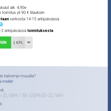
kulut alk. 4,90e
 toimitus yli 90 € tilauksiin
etaan
verkosta 14-15 arkipäivässä
?
1-2 arkipäivässä
toimituksesta
RIIN
te halvempi muualla?
ä meille!
di
6-2L/WH / S6-SSP630-2L/WH
a