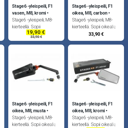
Stage6 -yleispeili, F1
Stage6 -yleispeili, F1
vasen, M8, kromi
oikea, M8, carbon
Stage6 -yleispeili, M8-
Stage6 -yleispeili, M8-
kierteellä. Sopii
kierteellä. Sopii oikealle
19,90 €
vasemmalle puolelle.
puolelle. Peili on
33,90 €
33,90 €
Peili on mahdollista lukita
mahdollista lukita
oikeaan ajoasentoon
oikeaan ajoasentoon
pysyvästi mukana
pysyvästi mukana
tulevan erikoistyökalun
tulevan erikoistyökalun
avulla. Mikäli tarvitset
avulla. Mikäli tarvitset
peilin M10 -kierteellä,
peilin M10 -kierteellä,
Stage6 -yleispeili, F1
Stage6 -yleispeili, F1
oikea, M8, musta
oikea, M8, kromi
Stage6 -yleispeili, M8-
Stage6 -yleispeili, M8-
kierteellä. Sopii oikealle
kierteellä. Sopii oikealle