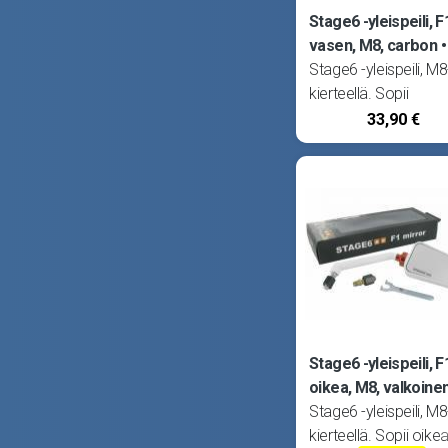
Stage6 -yleispeili, F
vasen, M8, carbon
Stage6 -yleispeili, M8
kierteellä. Sopii
vasemmalle puolelle
33,90 €
Peili on mahdollista l
oikeaan ajoasentoo
pysyvästi mukana
tulevan erikoistyökal
avulla. Mikäli tarvitset
peilin M10 -kierteellä,
Stage6 -yleispeili, F
oikea, M8, valkoine
Stage6 -yleispeili, M8
kierteellä. Sopii oikea