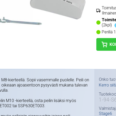
Toimitus
Ilmainen
Toimit
(2kpl)
Perillä 
KO
Onko tuo
, M8-kierteellä. Sopii vasemmalle puolelle. Peili on
ta oikeaan ajoasentoon pysyvästi mukana tulevan
Kerro siit
ulla.
Tuotekoo
1-94-S
eilin M10 -kierteellä, osta peilin lisäksi myös
ET002 tai SSP630ET003.
Valmistaj
Stage6