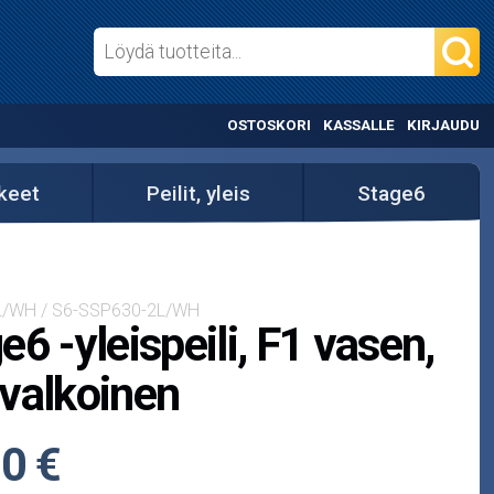
OSTOSKORI
KASSALLE
KIRJAUDU
kkeet
Peilit, yleis
Stage6
L/WH / S6-SSP630-2L/WH
e6 -yleispeili, F1 vasen,
valkoinen
0 €