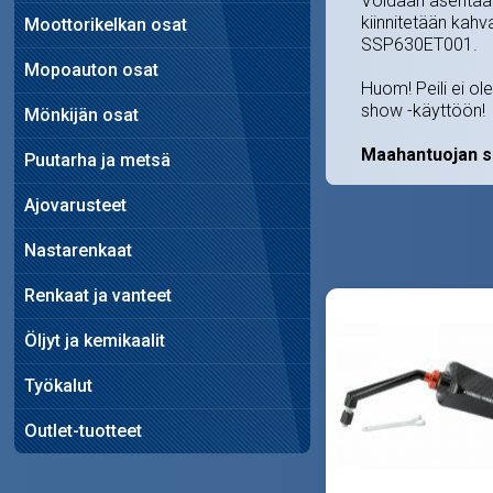
Voidaan asentaa m
kiinnitetään kahv
Moottorikelkan osat
SSP630ET001.
Mopoauton osat
Huom! Peili ei ol
show -käyttöön!
Mönkijän osat
Maahantuojan s
Puutarha ja metsä
Ajovarusteet
Nastarenkaat
Renkaat ja vanteet
Öljyt ja kemikaalit
Työkalut
Outlet-tuotteet