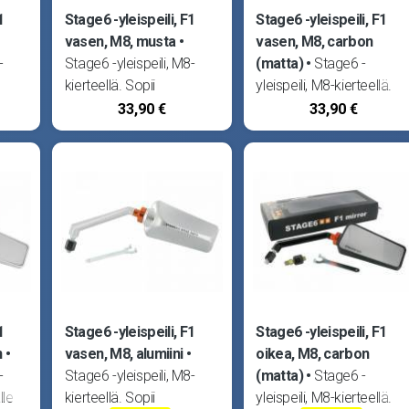
1
Stage6 -yleispeili, F1
Stage6 -yleispeili, F1
vasen, M8, musta
vasen, M8, carbon
-
Stage6 -yleispeili, M8-
(matta)
Stage6 -
kierteellä. Sopii
yleispeili, M8-kierteellä.
.
vasemmalle puolelle.
Sopii vasemmalle
33,90 €
33,90 €
ukita
Peili on mahdollista lukita
puolelle. Peili on
n
oikeaan ajoasentoon
mahdollista lukita
pysyvästi mukana
oikeaan ajoasentoon
un
tulevan erikoistyökalun
pysyvästi mukana
avulla. Mikäli tarvitset
tulevan erikoistyökalun
peilin M10 -kierteellä,
avulla. Mikäli tarvitset
peilin M10 -kierteellä,
1
Stage6 -yleispeili, F1
Stage6 -yleispeili, F1
n
vasen, M8, alumiini
oikea, M8, carbon
-
Stage6 -yleispeili, M8-
(matta)
Stage6 -
lle
kierteellä. Sopii
yleispeili, M8-kierteellä.