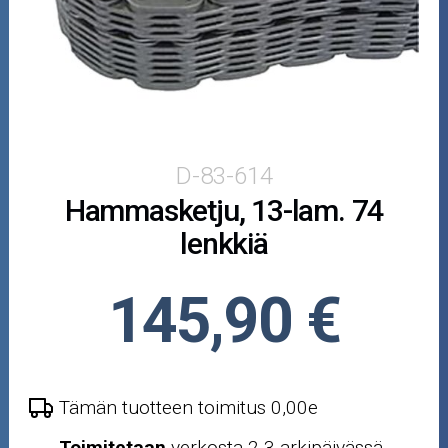
Puutarha ja metsä
Ajovarusteet
Nastarenkaat
Renkaat ja vanteet
D-83-614
Hammasketju, 13-lam. 74
Öljyt ja kemikaalit
lenkkiä
Työkalut
145,90 €
Outlet-tuotteet
Tämän tuotteen toimitus 0,00e
Toimitetaan
verkosta 2-3 arkipäivässä