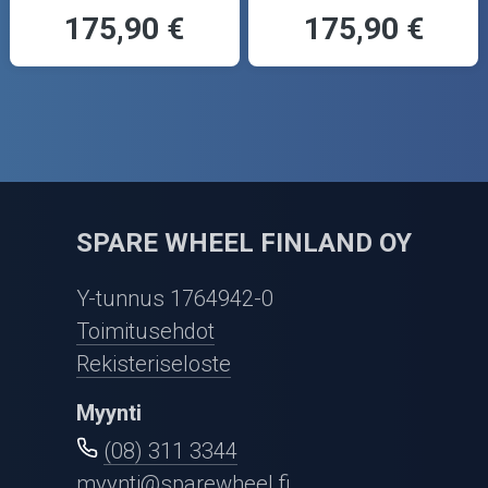
175,90 €
175,90 €
SPARE WHEEL FINLAND OY
Y-tunnus 1764942-0
Toimitusehdot
Rekisteriseloste
Myynti
(08) 311 3344
myynti@sparewheel.fi