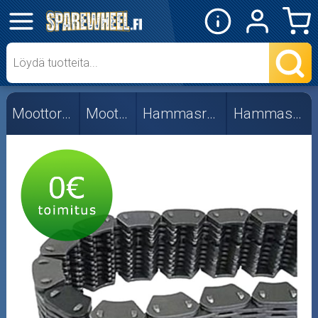
✕
Mopon osat
Skootterin osat
Moottorikelkan osat
Moottorin osat
Hammasrattaat ja -ketjut
Hammasketjut, 13-lam.
Crossipyörän osat
Moottoripyörän osat
Moottorikelkan osat
Mopoauton osat
Mönkijän osat