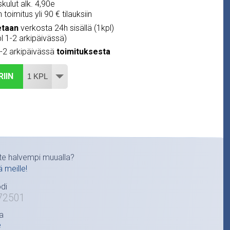
kulut alk. 4,90e
 toimitus yli 90 € tilauksiin
etaan
verkosta 24h sisällä (1kpl)
pl 1-2 arkipäivässä)
1-2 arkipäivässä
toimituksesta
RIIN
te halvempi muualla?
ä meille!
di
72501
a
e