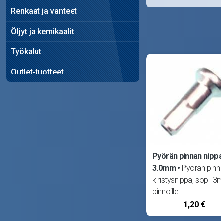
Renkaat ja vanteet
Öljyt ja kemikaalit
Työkalut
Outlet-tuotteet
Pyörän pinnan nippa
3.0mm
Pyörän pinn
kiristysnippa, sopii 
pinnoille.
1,20 €