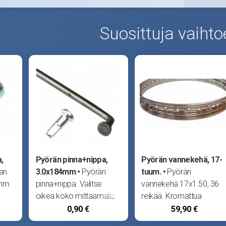
Suosittuja vaihto
,
Pyörän pinna+nippa,
Pyörän vannekehä, 17-
an
3.0x184mm
Pyörän
tuum.
Pyörän
3mm
pinna+nippa. Valitse
vannekehä 17x1.50, 36
oikea koko mittaamalla
reikää. Kromattua
pituus vanhasta: ota
terästä. Sopii esim.
0,90 €
59,90 €
mitta sisäkulmasta
Helkama AX, Raisu ja CR,