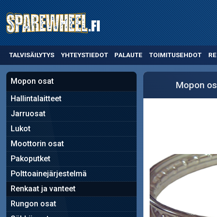
TALVISÄILYTYS
YHTEYSTIEDOT
PALAUTE
TOIMITUSEHDOT
RE
Mopon osat
Mopon os
Hallintalaitteet
Jarruosat
Lukot
Moottorin osat
Pakoputket
Polttoainejärjestelmä
Renkaat ja vanteet
Rungon osat