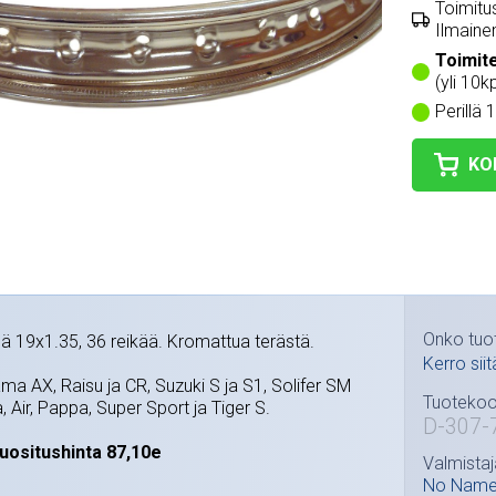
Toimitus
Ilmainen
Toimit
(yli 10k
Perillä 
KO
Onko tuo
 19x1.35, 36 reikää. Kromattua terästä.
Kerro siit
ma AX, Raisu ja CR, Suzuki S ja S1, Solifer SM
Tuotekoo
, Air, Pappa, Super Sport ja Tiger S.
D-307-
uositushinta 87,10e
Valmistaj
No Nam