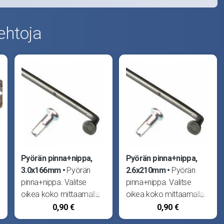
ehtoja
Pyörän pinna+nippa,
Pyörän pinna+nippa,
3.0x166mm
Pyörän
2.6x210mm
Pyörän
pinna+nippa. Valitse
pinna+nippa. Valitse
oikea koko mittaamalla
oikea koko mittaamalla
pituus vanhasta: ota
pituus vanhasta: ota
0,90 €
0,90 €
mitta sisäkulmasta
mitta sisäkulmasta