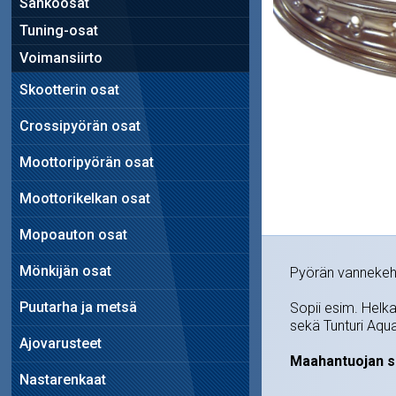
Sähköosat
Tuning-osat
Voimansiirto
Skootterin osat
Crossipyörän osat
Moottoripyörän osat
Moottorikelkan osat
Mopoauton osat
Mönkijän osat
Pyörän vannekehä
Puutarha ja metsä
Sopii esim. Helka
sekä Tunturi Aqua
Ajovarusteet
Maahantuojan s
Nastarenkaat