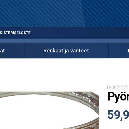
KISTERISELOSTE
at
Renkaat ja vanteet
D-307-725
Pyör
59,9