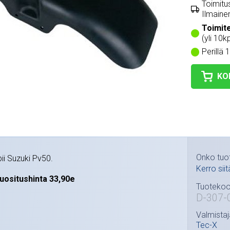
Toimitus
Ilmainen
Toimit
(yli 10k
Perillä 
KO
Onko tuo
ii Suzuki Pv50.
Kerro siit
uositushinta 33,90e
Tuotekoo
D-307-
Valmistaj
Tec-X