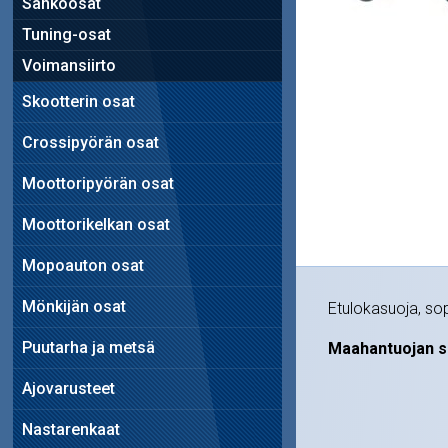
Sähköosat
Tuning-osat
Voimansiirto
Skootterin osat
Crossipyörän osat
Moottoripyörän osat
Moottorikelkan osat
Mopoauton osat
Mönkijän osat
Etulokasuoja, sop
Puutarha ja metsä
Maahantuojan s
Ajovarusteet
Nastarenkaat