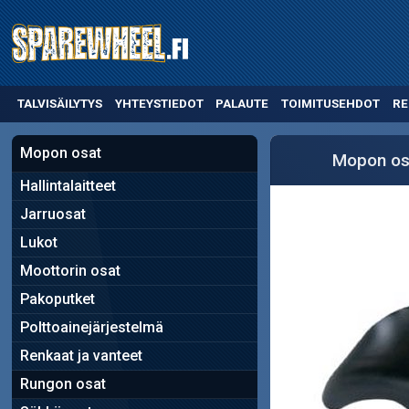
TALVISÄILYTYS
YHTEYSTIEDOT
PALAUTE
TOIMITUSEHDOT
RE
Mopon osat
Mopon os
Hallintalaitteet
Jarruosat
Lukot
Moottorin osat
Pakoputket
Polttoainejärjestelmä
Renkaat ja vanteet
Rungon osat