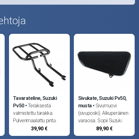
ehtoja
Tavarateline, Suzuki
Sivukate, Suzuki Pv50,
Pv50
Teräksestä
musta
Sivumuovi
valmistettu tarakka.
(sivuposki). Alkuperäinen
Pulverimaalattu pinta.
varaosa. Sopii Suzuki
Sopii Suzuki Pv50.
Pv50.
39,90 €
89,90 €