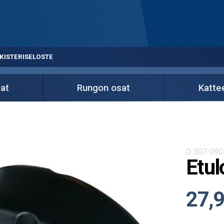
KISTERISELOSTE
at
Rungon osat
Kattee
D-307-090
Etul
27,9