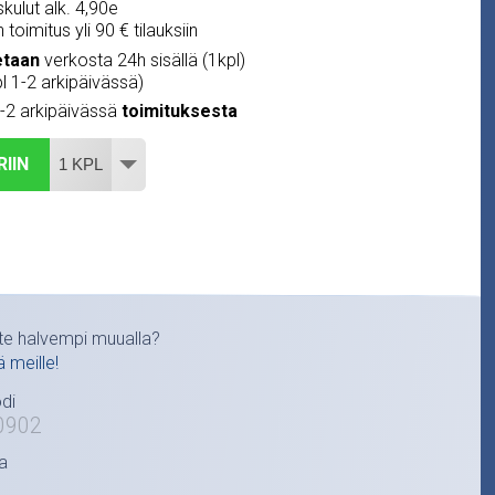
kulut alk. 4,90e
 toimitus yli 90 € tilauksiin
etaan
verkosta 24h sisällä (1kpl)
pl 1-2 arkipäivässä)
1-2 arkipäivässä
toimituksesta
RIIN
te halvempi muualla?
ä meille!
di
0902
a