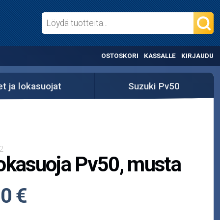
OSTOSKORI
KASSALLE
KIRJAUDU
t ja lokasuojat
Suzuki Pv50
2
okasuoja Pv50, musta
0 €