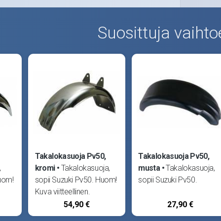
Suosittuja vaihto
Takalokasuoja Pv50,
Takalokasuoja Pv50,
,
kromi
Takalokasuoja,
musta
Takalokasuoja,
uom!
sopii Suzuki Pv50. Huom!
sopii Suzuki Pv50.
Kuva viitteellinen.
Toimitettavassa
54,90 €
27,90 €
katut
tuotteessa ei ole pokatut