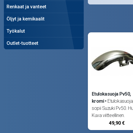
Renkaat ja vanteet
Öljyt ja kemikaalit
Työkalut
Outlet-tuotteet
Etulokasuoja Pv50,
kromi
Etulokasuoja
sopii Suzuki Pv50. H
Kuva viitteellinen.
Toimitettavassa
49,90 €
tuotteessa ei ole po