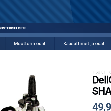
KISTERISELOSTE
Moottorin osat
Kaasuttimet ja osat
1-68-01-1
Dell
SHA
49,9