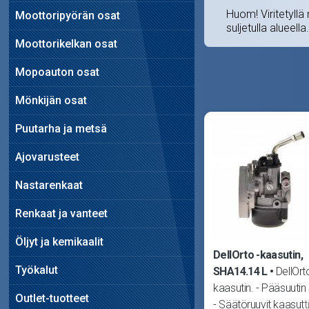
Huom! Viritetyllä 
Moottoripyörän osat
suljetulla alueella.
Moottorikelkan osat
Mopoauton osat
Mönkijän osat
Puutarha ja metsä
Ajovarusteet
Nastarenkaat
Renkaat ja vanteet
Öljyt ja kemikaalit
DellOrto -kaasutin,
Työkalut
SHA14.14 L
DellOrt
kaasutin. - Pääsuutin
Outlet-tuotteet
- Säätöruuvit kaasut