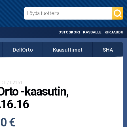
OSTOSKORI
KASSALLE
KIRJAUDU
DellOrto
Kaasuttimet
SHA
6D1 / 02151
Orto -kaasutin,
16.16
0 €