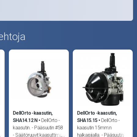
ehtoja
DellOrto -kaasutin,
DellOrto -kaasutin,
SHA14.12 N
DellOrto -
SHA15.15
DellOrto -
kaasutin. - Pääsuutin #58
kaasutin 15mm:n
n
- Säätöruuvit kaasuttimen
halkaisijalla. - Pääsuutin