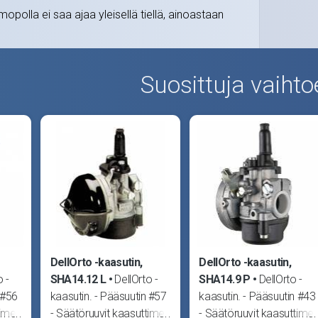
mopolla ei saa ajaa yleisellä tiellä, ainoastaan
Suosittuja vaihto
DellOrto -kaasutin,
DellOrto -kaasutin,
o -
SHA14.12 L
DellOrto -
SHA14.9 P
DellOrto -
 #56
kaasutin. - Pääsuutin #57
kaasutin. - Pääsuutin #43
timen
- Säätöruuvit kaasuttimen
- Säätöruuvit kaasuttime