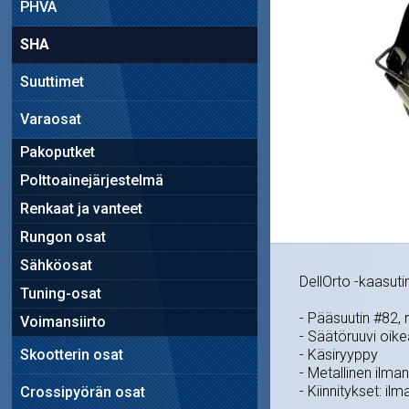
PHVA
SHA
Suuttimet
Varaosat
Pakoputket
Polttoainejärjestelmä
Renkaat ja vanteet
Rungon osat
Sähköosat
DellOrto -kaasuti
Tuning-osat
- Pääsuutin #82,
Voimansiirto
- Säätöruuvi oikea
Skootterin osat
- Käsiryyppy
- Metallinen ilma
- Kiinnitykset: i
Crossipyörän osat