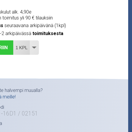
kulut alk. 4,90e
 toimitus yli 90 € tilauksiin
us
seuraavana arkipäivänä (1kpl)
1-2 arkipäivässä
toimituksesta
RIIN
te halvempi muualla?
ä meille!
di
1-16D1 / 02151
a