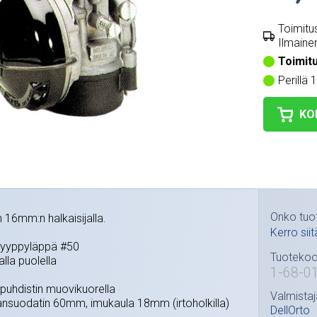
Toimitus
Ilmainen
Toimit
Perillä 
KO
Onko tuo
n 16mm:n halkaisijalla.
Kerro siit
 ryyppyläppä #50
Tuotekoo
lla puolella
1-68-0
npuhdistin muovikuorella
Valmistaj
lmansuodatin 60mm, imukaula 18mm (irtoholkilla)
DellOrto