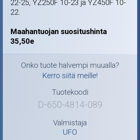
22-25, YZ250F 10-23 ja YZ450F 10-
22.
Maahantuojan suositushinta
35,50e
Onko tuote halvempi muualla?
Kerro siitä meille!
Tuotekoodi
D-650-4814-089
Valmistaja
UFO