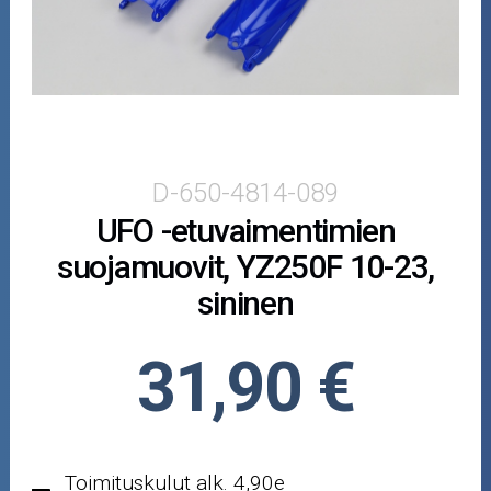
Puutarha ja metsä
Ajovarusteet
Nastarenkaat
Renkaat ja vanteet
D-650-4814-089
UFO -etuvaimentimien
Öljyt ja kemikaalit
suojamuovit, YZ250F 10-23,
Työkalut
sininen
Outlet-tuotteet
31,90 €
Toimituskulut alk. 4,90e