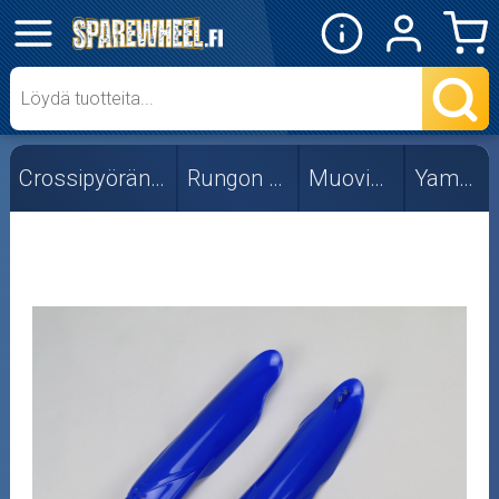
✕
Mopon osat
Skootterin osat
Crossipyörän osat
Rungon osat
Muoviosat
Yamaha
Crossipyörän osat
Moottoripyörän osat
Moottorikelkan osat
Mopoauton osat
Mönkijän osat