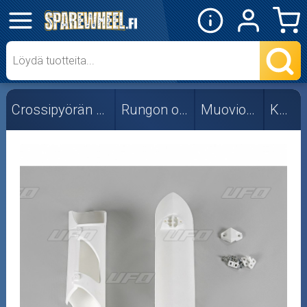
✕
Mopon osat
Skootterin osat
Crossipyörän osat
Rungon osat
Muoviosat
KTM
Crossipyörän osat
Moottoripyörän osat
Moottorikelkan osat
Mopoauton osat
Mönkijän osat