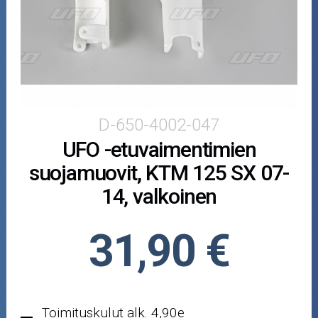
Puutarha ja metsä
Ajovarusteet
Nastarenkaat
Renkaat ja vanteet
D-650-4002-047
UFO -etuvaimentimien
Öljyt ja kemikaalit
suojamuovit, KTM 125 SX 07-
Työkalut
14, valkoinen
Outlet-tuotteet
31,90 €
Toimituskulut alk. 4,90e