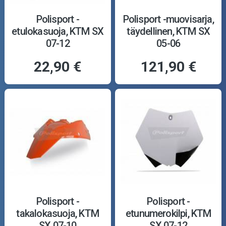
Polisport -
Polisport -muovisarja,
etulokasuoja, KTM SX
täydellinen, KTM SX
07-12
05-06
22,90 €
121,90 €
Polisport -
Polisport -
takalokasuoja, KTM
etunumerokilpi, KTM
SX 07-10
SX 07-12