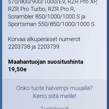
570/800/900/1000/EV, RZR Pro XP,
RZR Pro Turbo, RZR Pro R,
Scrambler 850/1000/1000 S ja
Sportsman 550/850/1000/1000 S.
Korvaa alkuperäiset numerot
2203738 ja 2203739.
Maahantuojan suositushinta
19,50e
Onko tuote halvempi muualla?
Kerro siitä meille!
Tuotekoodi