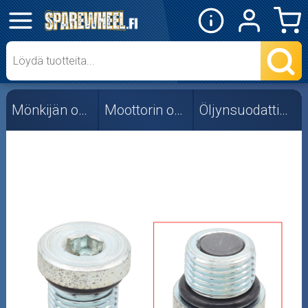
✕
Mopon osat
Skootterin osat
Mönkijän osat
Moottorin osat
Öljynsuodattimet
Crossipyörän osat
Moottoripyörän osat
Moottorikelkan osat
Mopoauton osat
Mönkijän osat