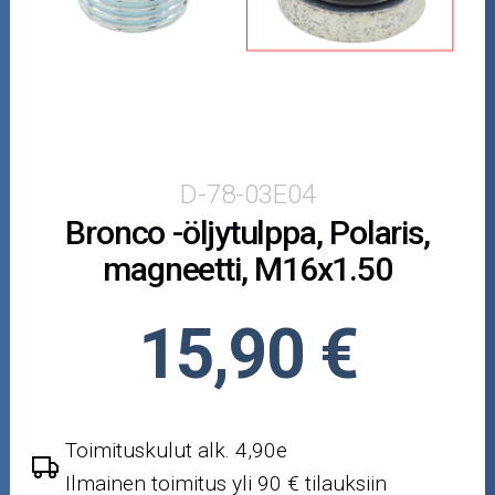
Puutarha ja metsä
Ajovarusteet
Nastarenkaat
Renkaat ja vanteet
D-78-03E04
Bronco -öljytulppa, Polaris,
Öljyt ja kemikaalit
magneetti, M16x1.50
Työkalut
15,90 €
Outlet-tuotteet
Toimituskulut alk. 4,90e
Ilmainen toimitus yli 90 € tilauksiin