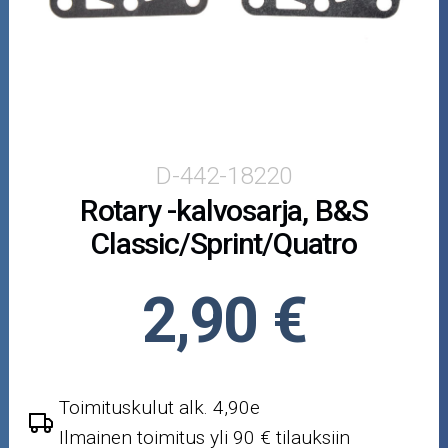
Puutarha ja metsä
Ajovarusteet
Nastarenkaat
Renkaat ja vanteet
D-442-18220
Rotary -kalvosarja, B&S
Öljyt ja kemikaalit
Classic/Sprint/Quatro
Työkalut
2,90 €
Outlet-tuotteet
Toimituskulut alk. 4,90e
Ilmainen toimitus yli 90 € tilauksiin