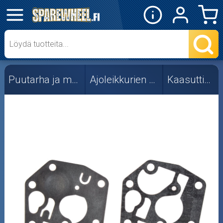
✕
Mopon osat
Skootterin osat
Puutarha ja metsä
Ajoleikkurien osat
Kaasuttimet
Crossipyörän osat
Moottoripyörän osat
Moottorikelkan osat
Mopoauton osat
Mönkijän osat