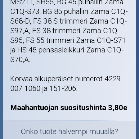
MS211, SH55, BG 45 puhallin Zama
C1Q-S73, BG 85 puhallin Zama C1Q-
S68-D, FS 38 S trimmeri Zama C1Q-
S97,A, FS 38 trimmeri Zama C1Q-
S95, FS 55 trimmeri Zama C1Q-S71
ja HS 45 pensasleikkuri Zama C1Q-
S70,A.
Korvaa alkuperäiset numerot 4229
007 1060 ja 151-206.
Maahantuojan suositushinta 3,80e
Onko tuote halvempi muualla?