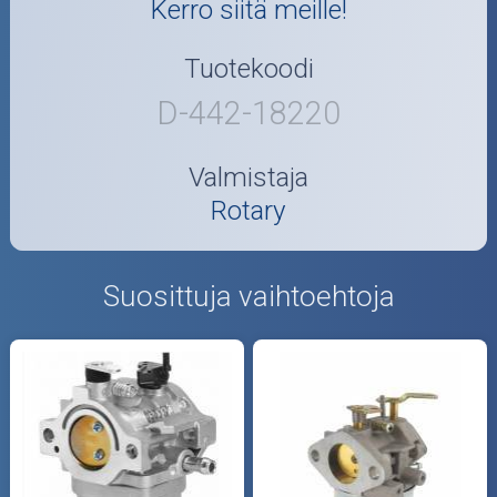
Kerro siitä meille!
Tuotekoodi
D-442-18220
Valmistaja
Rotary
Suosittuja vaihtoehtoja