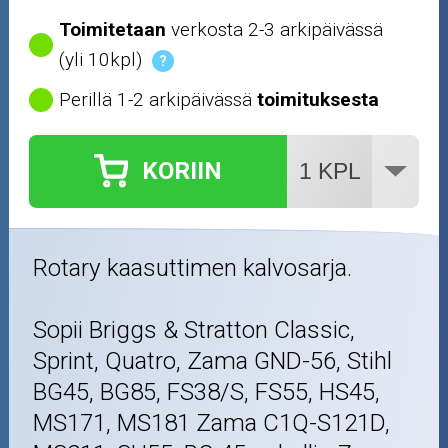
Toimitetaan
verkosta 2-3 arkipäivässä
(yli 10kpl)
?
Perillä 1-2 arkipäivässä
toimituksesta
KORIIN
Rotary kaasuttimen kalvosarja.
Sopii Briggs & Stratton Classic,
Sprint, Quatro, Zama GND-56, Stihl
BG45, BG85, FS38/S, FS55, HS45,
MS171, MS181 Zama C1Q-S121D,