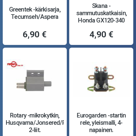
Skana -
Greentek -kärkisarja,
sammutuskatkaisin,
Tecumseh/Aspera
Honda GX120-340
6,90 €
4,90 €
Rotary -mikrokytkin,
Eurogarden -startin
Husqvarna/Jonsered/Partner/MTD,
rele, yleismalli, 4-
2-liit.
napainen.