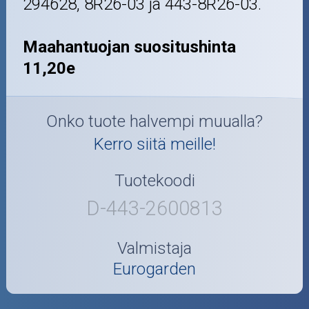
294628, 8R26-03 ja 443-8R26-03.
Maahantuojan suositushinta
11,20e
Onko tuote halvempi muualla?
Kerro siitä meille!
Tuotekoodi
D-443-2600813
Valmistaja
Eurogarden