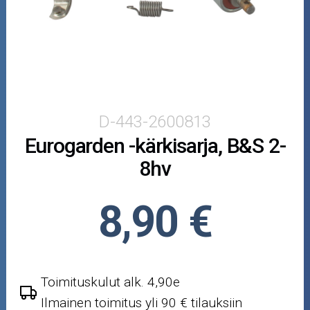
Puutarha ja metsä
Ajovarusteet
Nastarenkaat
Renkaat ja vanteet
D-443-2600813
Eurogarden -kärkisarja, B&S 2-
Öljyt ja kemikaalit
8hv
Työkalut
8,90 €
Outlet-tuotteet
Toimituskulut alk. 4,90e
Ilmainen toimitus yli 90 € tilauksiin