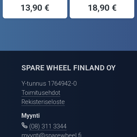
13,90 €
18,90 €
SPARE WHEEL FINLAND OY
Y-tunnus 1764942-0
Toimitusehdot
Rekisteriseloste
Myynti
(08) 311 3344
myynti@sparewheel.fi