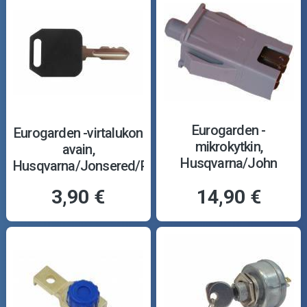
Eurogarden -
Eurogarden -virtalukon
mikrokytkin,
avain,
Husqvarna/John
Husqvarna/Jonsered/Partner
Deere/MTD, 4-liit.
3,90 €
14,90 €