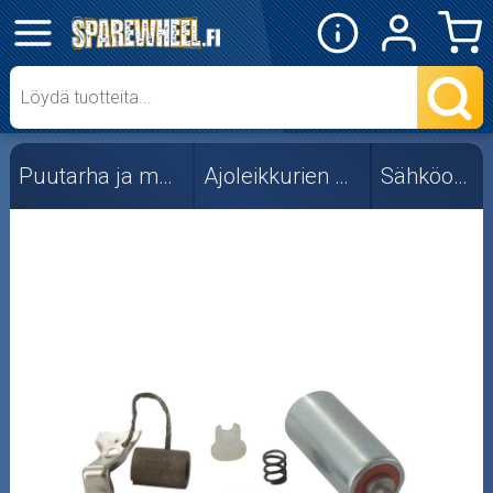
✕
Mopon osat
Skootterin osat
Puutarha ja metsä
Ajoleikkurien osat
Sähköosat
Crossipyörän osat
Moottoripyörän osat
Moottorikelkan osat
Mopoauton osat
Mönkijän osat