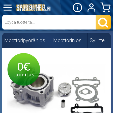
✕
Mopon osat
Skootterin osat
Moottoripyörän osat
Moottorin osat
Sylinterit
Crossipyörän osat
Moottoripyörän osat
Moottorikelkan osat
Mopoauton osat
Mönkijän osat