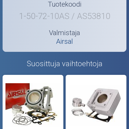
Tuotekoodi
1-50-72-10AS / AS53810
Valmistaja
Airsal
Suosittuja vaihtoehtoja