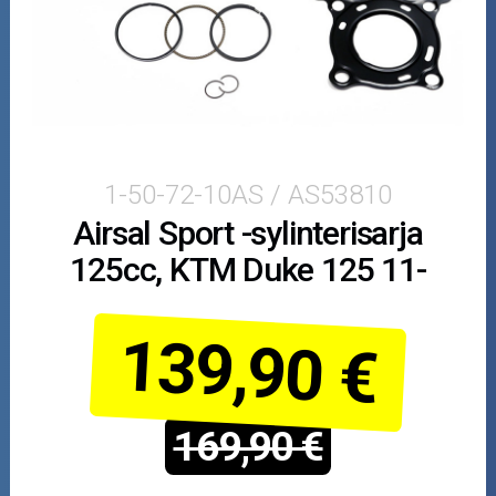
Puutarha ja metsä
Ajovarusteet
Nastarenkaat
Renkaat ja vanteet
1-50-72-10AS / AS53810
Airsal Sport -sylinterisarja
Öljyt ja kemikaalit
125cc, KTM Duke 125 11-
Työkalut
139,90 €
Outlet-tuotteet
169,90 €