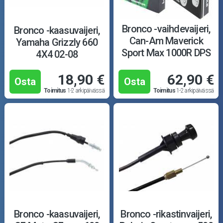
Bronco -vaihdevaijeri,
Bronco -kaasuvaijeri,
Can-Am Maverick
Yamaha Grizzly 660
Sport Max 1000R DPS
4X4 02-08
20-21
18,90 €
62,90 €
Osta
Osta
Toimitus
1-2 arkipäivässä
Toimitus
1-2 arkipäivässä
Bronco -kaasuvaijeri,
Bronco -rikastinvaijeri,