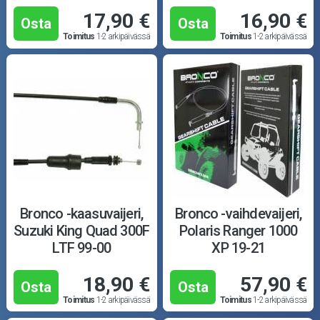
17,90 €
16,90 €
Osta
Osta
Toimitus
1-2 arkipäivässä
Toimitus
1-2 arkipäivässä
Bronco -kaasuvaijeri,
Bronco -vaihdevaijeri,
Suzuki King Quad 300F
Polaris Ranger 1000
LTF 99-00
XP 19-21
18,90 €
57,90 €
Osta
Osta
Toimitus
1-2 arkipäivässä
Toimitus
1-2 arkipäivässä