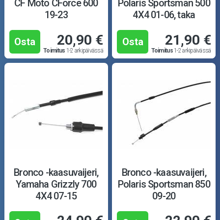
CF Moto CForce 600
Polaris Sportsman 500
19-23
4X4 01-06, taka
20,90 €
21,90 €
Osta
Osta
Toimitus
1-2 arkipäivässä
Toimitus
1-2 arkipäivässä
Bronco -kaasuvaijeri,
Bronco -kaasuvaijeri,
Yamaha Grizzly 700
Polaris Sportsman 850
4X4 07-15
09-20