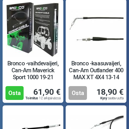
Bronco -vaihdevaijeri,
Bronco -kaasuvaijeri,
Can-Am Maverick
Can-Am Outlander 400
Sport 1000 19-21
MAX XT 4X4 13-14
61,90 €
18,90 €
Osta
Osta
Toimitus
1-2 arkipäivässä
Kysy
saatavuutta