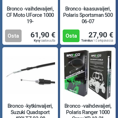
Bronco -vaihdevaijeri,
Bronco -kaasuvaijeri,
CF Moto UForce 1000
Polaris Sportsman 500
19-
06-07
61,90 €
27,90 €
Osta
Osta
Kysy
saatavuutta
Toimitus
1-2 arkipäivässä
Bronco -kytkinvaijeri,
Bronco -vaihdevaijeri,
Suzuki Quadsport
Polaris Ranger 1000