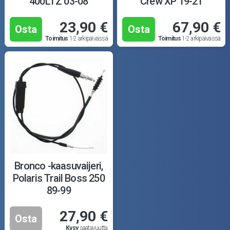
400LTZ 03-08
Crew XP 19-21
23,90 €
67,90 €
Osta
Osta
Toimitus
1-2 arkipäivässä
Toimitus
1-2 arkipäivässä
Bronco -kaasuvaijeri,
Polaris Trail Boss 250
89-99
27,90 €
Osta
Kysy
saatavuutta