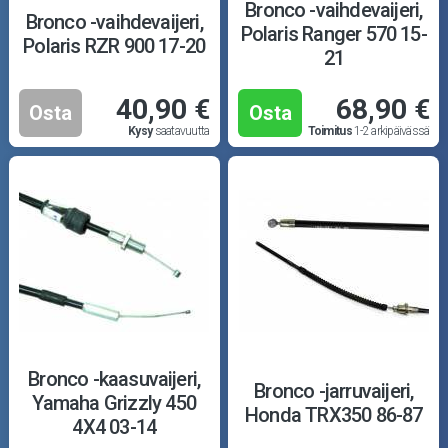
Puutarha ja metsä
Bronco -vaihdevaijeri,
Bronco -vaihdevaijeri,
Polaris Ranger 570 15-
Polaris RZR 900 17-20
Ajovarusteet
21
40,90 €
68,90 €
Nastarenkaat
Osta
Osta
Kysy
saatavuutta
Toimitus
1-2 arkipäivässä
Renkaat ja vanteet
Öljyt ja kemikaalit
Työkalut
Outlet-tuotteet
Bronco -kaasuvaijeri,
Bronco -jarruvaijeri,
Yamaha Grizzly 450
Honda TRX350 86-87
4X4 03-14