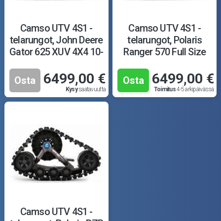
Puutarha ja metsä
Ajovarusteet
Camso UTV 4S1 -
Camso UTV 4S1 -
telarungot, John Deere
telarungot, Polaris
Gator 625 XUV 4X4 10-
Ranger 570 Full Size
Nastarenkaat
16
15-17
6499,00 €
6499,00 €
Renkaat ja vanteet
Osta
Osta
Kysy
saatavuutta
Toimitus
4-5 arkipäivässä
Öljyt ja kemikaalit
Työkalut
Outlet-tuotteet
Camso UTV 4S1 -