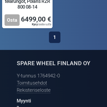
telarungot, Polaris RZR
800 08-14
6499,00 €
Osta
Kysy
saatavuutta
1
SPARE WHEEL FINLAND OY
Y-tunnus 1764942-0
Toimitusehdot
Rekisteriseloste
Myynti