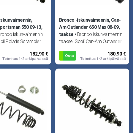
iskunvaimennin,
Bronco -iskunvaimennin, Can-
Sportsman 550 09-13,
Am Outlander 650 Max 08-09,
ronco iskunvaimennin
taakse
Bronco iskunvaimennin
pii Polaris Scrambler
taakse. Sopii Can-Am Outlander
16-17, Scrambler 1000
650 08-09, Outlander 650 Max
182,90 €
180,90 €
6-17, Scrambler 8
08-09, Outlander 650 Max XT
Osta
Toimitus
1-2 arkipäivässä
Toimitus
1-2 arkipäivässä