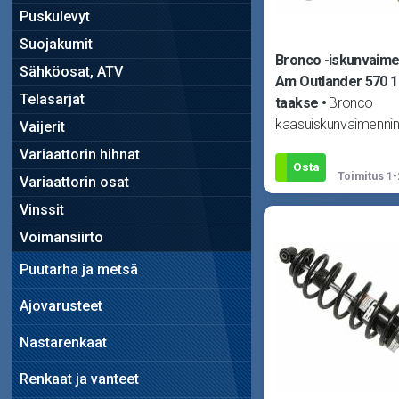
Puskulevyt
Suojakumit
Bronco -iskunvaime
Sähköosat, ATV
Am Outlander 570 1
Telasarjat
taakse
Bronco
kaasuiskunvaimennin
Vaijerit
Sopii Can-Am Outlan
Variaattorin hihnat
20, Outlander 450 6X
Osta
Toimitus
1-
Variaattorin osat
Outlander 450 M
Vinssit
Voimansiirto
Puutarha ja metsä
Ajovarusteet
Nastarenkaat
Renkaat ja vanteet