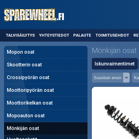
TALVISÄILYTYS
YHTEYSTIEDOT
PALAUTE
TOIMITUSEHDOT
RE
Mönkijän osat
Mopon osat
Iskunvaimentimet
Skootterin osat
Crossipyörän osat
Moottoripyörän osat
Moottorikelkan osat
Mopoauton osat
Mönkijän osat