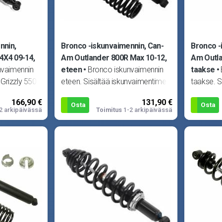
nnin,
Bronco -iskunvaimennin, Can-
Bronco -
4X4 09-14,
Am Outlander 800R Max 10-12,
Am Outla
nvaimennin
eteen
Bronco iskunvaimennin
taakse
Grizzly 550
eteen. Sisältää iskunvaimentimen
taakse. 
 700 4X4 07-
ja jousen. Sopii Can-Am
650 10-1
166,90 €
131,90 €
Outlander 650 10-12, Outlan
10-12, O
Osta
Osta
2 arkipäivässä
Toimitus
1-2 arkipäivässä