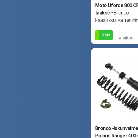
Moto Uforce 800 CF
taakse
Bronco
kaasuiskunvaimennin
Sopii CF-Moto Uforc
CF500UU 16-20, Ufo
Osta
Toimitus
1-
CF800 14, Uforce 80
Bronco -iskunvaime
Polaris Ranger 400 