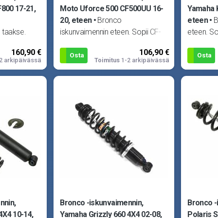
800 17-21,
Moto Uforce 500 CF500UU 16-
Yamaha K
20, eteen
Bronco
eteen
B
 taakse.
iskunvaimennin eteen. Sopii CF-
eteen. S
e 500
Moto Uforce 500 CF500UU 16-
4X4 16-2
160,90 €
106,90 €
rce 800
20, 500 Uforce HO / EPS 16-19,
4X4 16-2
Osta
Osta
2 arkipäivässä
Toimitus
1-2 arkipäivässä
0 CF
Uforce 800 CF
nnin,
Bronco -iskunvaimennin,
Bronco -
4X4 10-14,
Yamaha Grizzly 660 4X4 02-08,
Polaris 