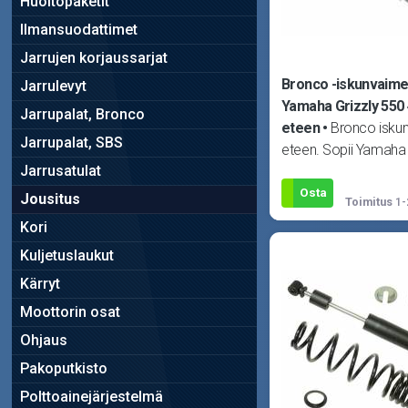
Huoltopaketit
Ilmansuodattimet
Jarrujen korjaussarjat
Bronco -iskunvaime
Jarrulevyt
Yamaha Grizzly 550 
Jarrupalat, Bronco
eteen
Bronco isku
Jarrupalat, SBS
eteen. Sopii Yamaha 
Jarrusatulat
4X4 09-14 ja Grizzly
13.
Osta
Jousitus
Toimitus
1-
Kori
Kuljetuslaukut
Kärryt
Moottorin osat
Ohjaus
Pakoputkisto
Polttoainejärjestelmä