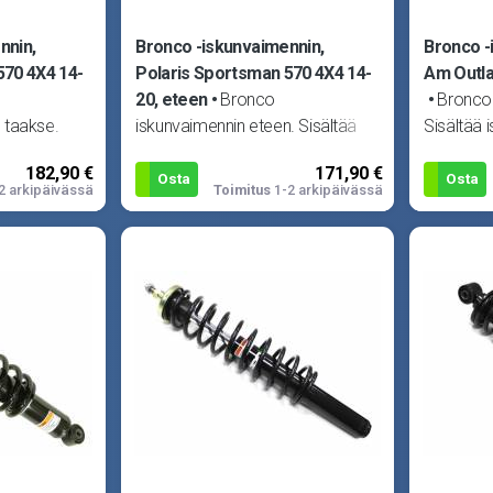
nnin,
Bronco -iskunvaimennin,
Bronco -
570 4X4 14-
Polaris Sportsman 570 4X4 14-
Am Outla
20, eteen
Bronco
Bronco 
 taakse.
iskunvaimennin eteen. Sisältää
Sisältää 
ye 325 2X4
iskuvaimentimen, jousen ja
jousen ja
182,90 €
171,90 €
. 2X4 11-
yläpään osat. Sopii Polaris
Can-Am O
Osta
Osta
2 arkipäivässä
Toimitus
1-2 arkipäivässä
Hawkeye 32