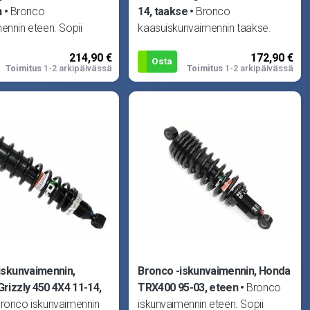
n
Bronco
14, taakse
Bronco
ennin eteen. Sopii
kaasuiskunvaimennin taakse.
Sportsman 400 4X4 01-
Sisältää iskunvaimentimen,
214,90 €
172,90 €
tsman 500 4X4 96-06,
jousen ja yläpään osat. Sopii
Osta
Toimitus
1-2 arkipäivässä
Toimitus
1-2 arkipäivässä
an 500 6X
Polaris Ran
iskunvaimennin,
Bronco -iskunvaimennin, Honda
rizzly 450 4X4 11-14,
TRX400 95-03, eteen
Bronco
ronco iskunvaimennin
iskunvaimennin eteen. Sopii