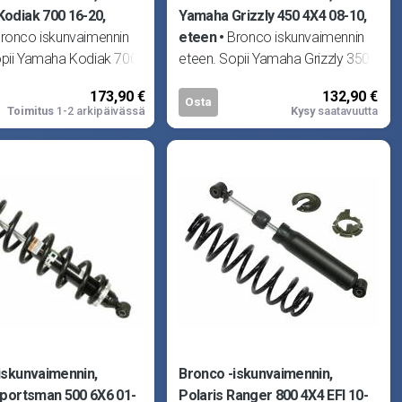
odiak 700 16-20,
Yamaha Grizzly 450 4X4 08-10,
ronco iskunvaimennin
eteen
Bronco iskunvaimennin
opii Yamaha Kodiak 700
eteen. Sopii Yamaha Grizzly 350
0 ja Kodiak 700 EPS
2X4 07-10, Grizzly 350 4X4 07-
173,90 €
132,90 €
0.
10, Grizzly 350 IRS 4X4 0
Osta
Toimitus
1-2 arkipäivässä
Kysy
saatavuutta
iskunvaimennin,
Bronco -iskunvaimennin,
Sportsman 500 6X6 01-
Polaris Ranger 800 4X4 EFI 10-