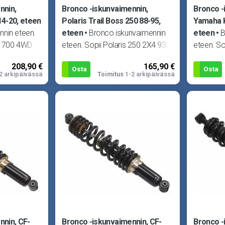
nnin,
Bronco -iskunvaimennin,
Bronco -
14-20, eteen
Polaris Trail Boss 250 88-95,
Yamaha K
nnin eteen.
eteen
Bronco iskunvaimennin
eteen
B
y 700 4WD
eteen. Sopii Polaris 250 2X4 93,
eteen. S
EPS/AWD 16-
250 4X4 93, 250 6X6 93, 300
350 2X4 
208,90 €
165,90 €
14
2X4 94-95, 300 4X4 94-95,
89-97, K
Osta
Osta
2 arkipäivässä
Toimitus
1-2 arkipäivässä
nnin, CF-
Bronco -iskunvaimennin, CF-
Bronco -