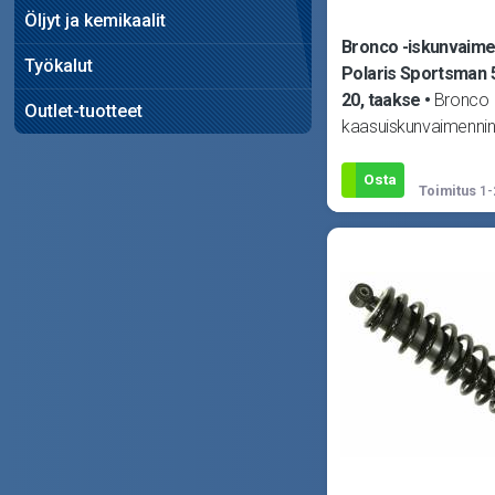
Öljyt ja kemikaalit
Bronco -iskunvaime
Työkalut
Polaris Sportsman 
20, taakse
Bronco
Outlet-tuotteet
kaasuiskunvaimennin
Sopii Polaris Hawke
15, Hawkeye 400 H.O
Osta
Toimitus
1-
14, Sportsman 40