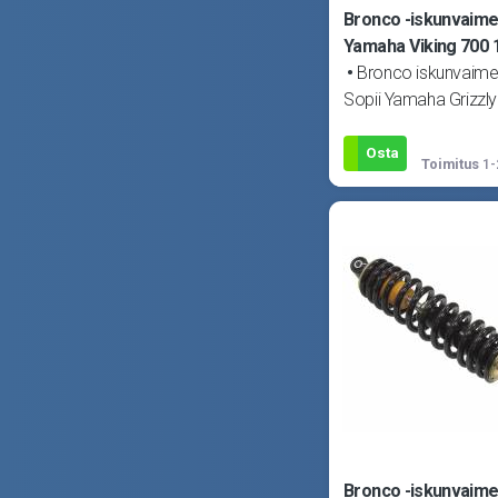
Bronco -iskunvaime
Yamaha Viking 700 
Bronco iskunvaime
Sopii Yamaha Grizzl
14-15, Grizzly 700 
18, YXM 700 Viking 
Osta
Toimitus
1-
Bronco -iskunvaime