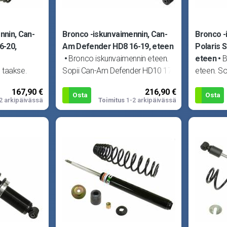
nnin, Can-
Bronco -iskunvaimennin, Can-
Bronco -
6-20,
Am Defender HD8 16-19, eteen
Polaris 
Bronco iskunvaimennin eteen.
eteen
B
 taakse.
Sopii Can-Am Defender HD10 17-
eteen. So
der 450 16-
19, Defender HD10 DPS 17-19,
1000 MD 
167,90 €
216,90 €
6 19-20,
Defender HD10 Max 17-
Tractor 1
Osta
Osta
2 arkipäivässä
Toimitus
1-2 arkipäivässä