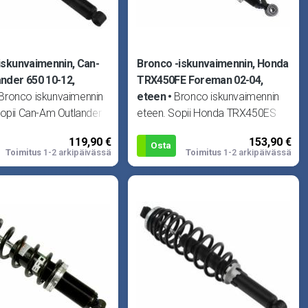
iskunvaimennin, Can-
Bronco -iskunvaimennin, Honda
nder 650 10-12,
TRX450FE Foreman 02-04,
Bronco iskunvaimennin
eteen
Bronco iskunvaimennin
Sopii Can-Am Outlander
eteen. Sopii Honda TRX450ES
2, Outlander 650 Max
Foreman 98-01 ja TRX450FE
119,90 €
153,90 €
utlander 650 Max EF
Foreman 02-04.
Osta
Toimitus
1-2 arkipäivässä
Toimitus
1-2 arkipäivässä