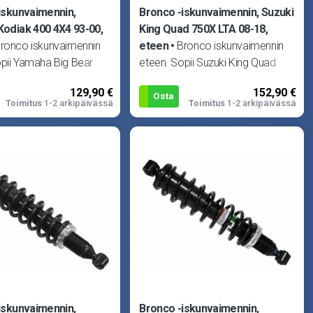
iskunvaimennin,
Bronco -iskunvaimennin, Suzuki
odiak 400 4X4 93-00,
King Quad 750X LTA 08-18,
ronco iskunvaimennin
eteen
Bronco iskunvaimennin
opii Yamaha Big Bear
eteen. Sopii Suzuki King Quad
89-97, Big Bear 350 4X4
500 11-18, King Quad 500LTA 11-
129,90 €
152,90 €
odiak 400 2X4 00-0
18, King Quad 700X LTA 05-
Osta
Toimitus
1-2 arkipäivässä
Toimitus
1-2 arkipäivässä
iskunvaimennin,
Bronco -iskunvaimennin,