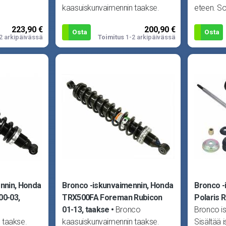
kaasuiskunvaimennin taakse.
eteen. So
usen ja
Sopii Yamaha Grizzly 550 4X4
4X4 11-1
223,90 €
200,90 €
olaris
09-14 ja Grizzly 700 4X4 07-13.
Osta
Osta
2 arkipäivässä
Toimitus
1-2 arkipäivässä
nnin, Honda
Bronco -iskunvaimennin, Honda
Bronco -
00-03,
TRX500FA Foreman Rubicon
Polaris 
01-13, taakse
Bronco
Bronco i
 taakse.
kaasuiskunvaimennin taakse.
Sisältää 