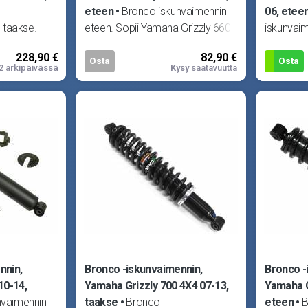
eteen
Bronco iskunvaimennin
06, etee
 taakse.
eteen. Sopii Yamaha Grizzly 660
iskunvaim
timen,
4X4 02-08 ja Grizzly 660F 4X4
Polaris 
228,90 €
82,90 €
t. Sopii
02-08.
05, Spor
Osta
Osta
2 arkipäivässä
Kysy
saatavuutta
Sportsm
nnin,
Bronco -iskunvaimennin,
Bronco -
10-14,
Yamaha Grizzly 700 4X4 07-13,
Yamaha G
nvaimennin
taakse
Bronco
eteen
B