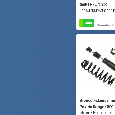
taakse
Bronco
kaasuiskunvaimennin
Sisältää iskunvaimen
jousen ja yläpään osa
Osta
Toimitus
1-
Polaris Ran
Bronco -iskunvaime
Polaris Ranger 800 
eteen
Bronco isku