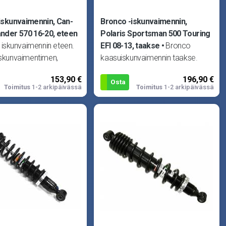
iskunvaimennin, Can-
Bronco -iskunvaimennin,
nder 570 16-20, eteen
Polaris Sportsman 500 Touring
iskunvaimennin eteen.
EFI 08-13, taakse
Bronco
iskunvaimentimen,
kaasuiskunvaimennin taakse.
 yläpään osat. Sopii
Sopii Polaris Ranger 500 2X4 99-
153,90 €
196,90 €
utlander
04, Ranger 500 4X4 99-04,
Osta
Toimitus
1-2 arkipäivässä
Toimitus
1-2 arkipäivässä
Ranger 500 6X6 9