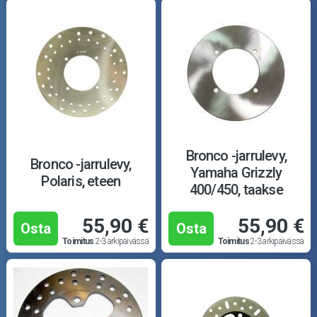
Bronco -jarrulevy,
Bronco -jarrulevy,
Yamaha Grizzly
Polaris, eteen
400/450, taakse
55,90 €
55,90 €
Osta
Osta
Toimitus
2-3 arkipäivässä
Toimitus
2-3 arkipäivässä