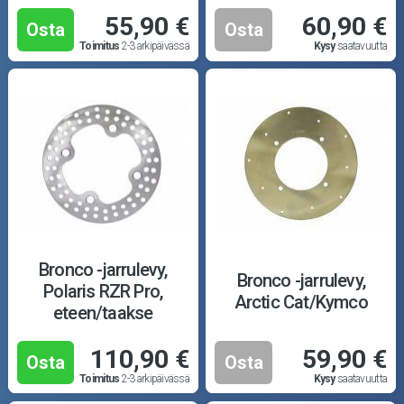
55,90 €
60,90 €
Osta
Osta
Toimitus
2-3 arkipäivässä
Kysy
saatavuutta
Bronco -jarrulevy,
Bronco -jarrulevy,
Polaris RZR Pro,
Arctic Cat/Kymco
eteen/taakse
110,90 €
59,90 €
Osta
Osta
Toimitus
2-3 arkipäivässä
Kysy
saatavuutta