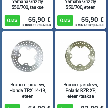
Yamaha Grizzly
Yamaha Grizzly
550/700, taakse
550/700, eteen
55,90 €
55,90 €
Osta
Osta
Toimitus
2-3 arkipäivässä
Toimitus
2-3 arkipäivässä
Bronco -jarrulevy,
Bronco -jarrulevy,
Honda TRX 14-19,
Polaris RZR XP,
eteen
eteen/taakse