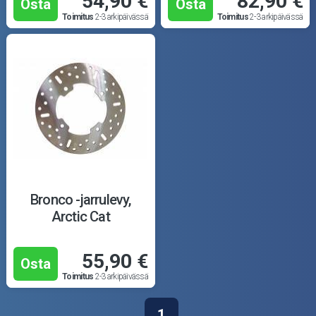
54,90 €
82,90 €
Osta
Osta
Toimitus
2-3 arkipäivässä
Toimitus
2-3 arkipäivässä
Bronco -jarrulevy,
Arctic Cat
55,90 €
Osta
Toimitus
2-3 arkipäivässä
1