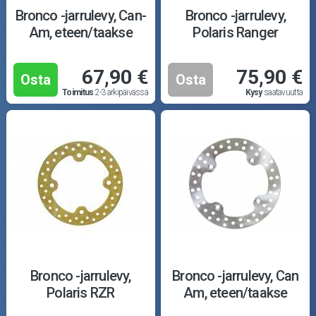
Puutarha ja metsä
Bronco -jarrulevy, Can-
Bronco -jarrulevy,
Am, eteen/taakse
Polaris Ranger
Ajovarusteet
67,90 €
75,90 €
Nastarenkaat
Osta
Osta
Toimitus
2-3 arkipäivässä
Kysy
saatavuutta
Renkaat ja vanteet
Öljyt ja kemikaalit
Työkalut
Outlet-tuotteet
Bronco -jarrulevy,
Bronco -jarrulevy, Can
Polaris RZR
Am, eteen/taakse