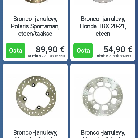
Bronco -jarrulevy,
Bronco -jarrulevy,
Polaris Sportsman,
Honda TRX 20-21,
eteen/taakse
eteen
89,90 €
54,90 €
Osta
Osta
Toimitus
2-3 arkipäivässä
Toimitus
2-3 arkipäivässä
Bronco -jarrulevy,
Bronco -jarrulevy,