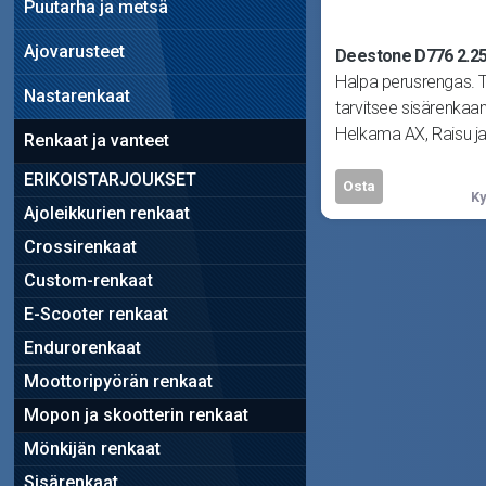
Puutarha ja metsä
Ajovarusteet
Deestone D776 2.2
Halpa perusrengas. 
Nastarenkaat
tarvitsee sisärenkaan
Helkama AX, Raisu ja
Renkaat ja vanteet
S ja S1, Solifer
ERIKOISTARJOUKSET
Osta
Ky
Ajoleikkurien renkaat
Crossirenkaat
Custom-renkaat
E-Scooter renkaat
Endurorenkaat
Moottoripyörän renkaat
Mopon ja skootterin renkaat
Mönkijän renkaat
Sisärenkaat