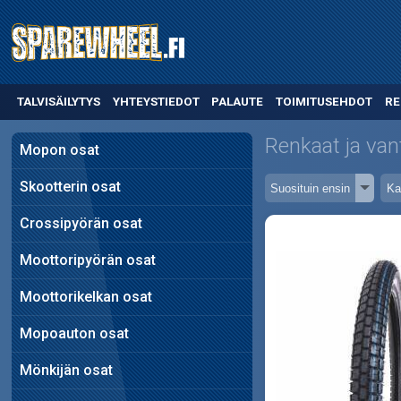
TALVISÄILYTYS
YHTEYSTIEDOT
PALAUTE
TOIMITUSEHDOT
RE
Renkaat ja van
Mopon osat
Skootterin osat
Crossipyörän osat
Moottoripyörän osat
Moottorikelkan osat
Mopoauton osat
Mönkijän osat