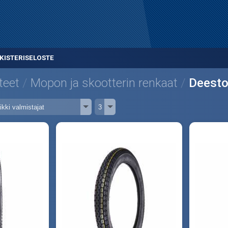
KISTERISELOSTE
teet
Mopon ja skootterin renkaat
Deest