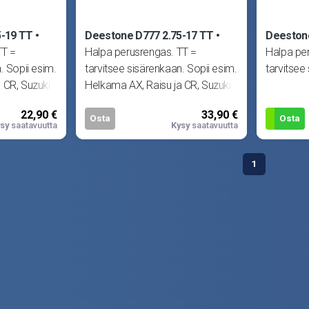
5-19 TT
Deestone D777 2.75-17 TT
Deestone
TT =
Halpa perusrengas. TT =
Halpa pe
. Sopii esim.
tarvitsee sisärenkaan. Sopii esim.
tarvitsee
 CR, Suzuki
Helkama AX, Raisu ja CR, Suzuki
S ja S1, Solifer
22,90 €
33,90 €
Osta
Osta
sy
saatavuutta
Kysy
saatavuutta
1