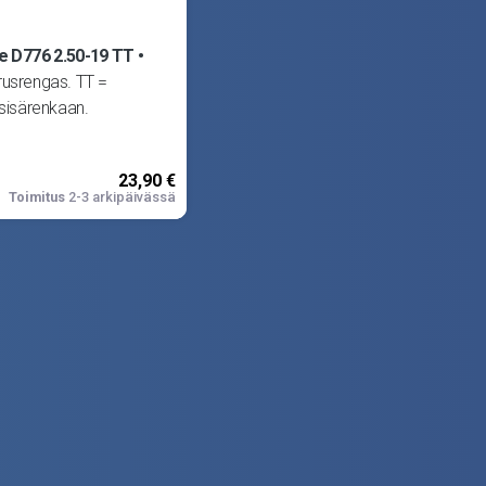
 D776 2.50-19 TT
rusrengas. TT =
 sisärenkaan.
23,90 €
Toimitus
2-3 arkipäivässä