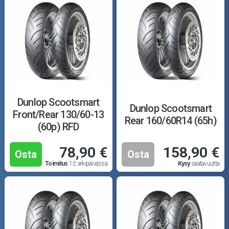
Dunlop Scootsmart
Dunlop Scootsmart
Front/Rear 130/60-13
Rear 160/60R14 (65h)
(60p) RFD
78,90 €
158,90 €
Osta
Osta
Toimitus
1-2 arkipäivässä
Kysy
saatavuutta