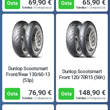
69,90 €
65,90 €
Osta
Osta
Toimitus
3-4 arkipäivässä
Toimitus
1-2 arkipäivässä
Dunlop Scootsmart
Dunlop Scootsmart
Front/Rear 130/60-13
Front 120/70R15 (56h)
(53p)
76,90 €
148,90 €
Osta
Osta
Toimitus
1-2 arkipäivässä
Toimitus
3-4 arkipäivässä