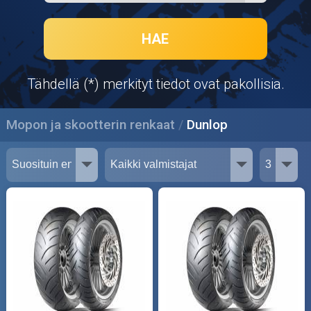
Puutarha ja metsä
Ajovarusteet
HAE
Nastarenkaat
Tähdellä (*) merkityt tiedot ovat pakollisia.
Renkaat ja vanteet
Mopon ja skootterin renkaat
Dunlop
Öljyt ja kemikaalit
Työkalut
Outlet-tuotteet