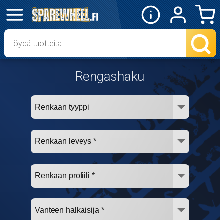
✕
Mopon osat
Skootterin osat
Rengashaku
Crossipyörän osat
Moottoripyörän osat
Moottorikelkan osat
Mopoauton osat
Mönkijän osat