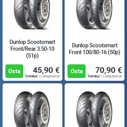
Dunlop Scootsmart
Dunlop Scootsmart
Front/Rear 3.50-10
Front 100/80-16 (50p)
(51p)
45,90 €
70,90 €
Osta
Osta
Toimitus
1-2 arkipäivässä
Toimitus
1-2 arkipäivässä