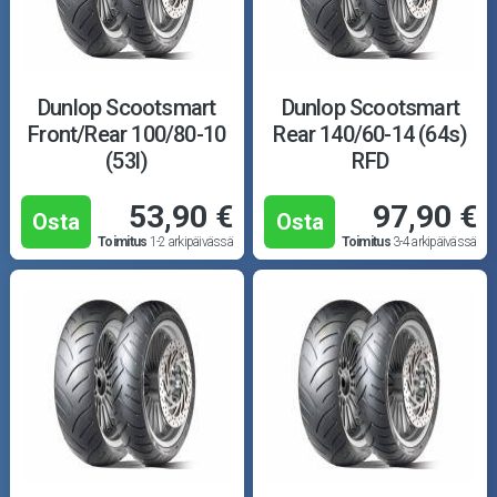
Dunlop Scootsmart
Dunlop Scootsmart
Front/Rear 100/80-10
Rear 140/60-14 (64s)
(53l)
RFD
53,90 €
97,90 €
Osta
Osta
Toimitus
1-2 arkipäivässä
Toimitus
3-4 arkipäivässä