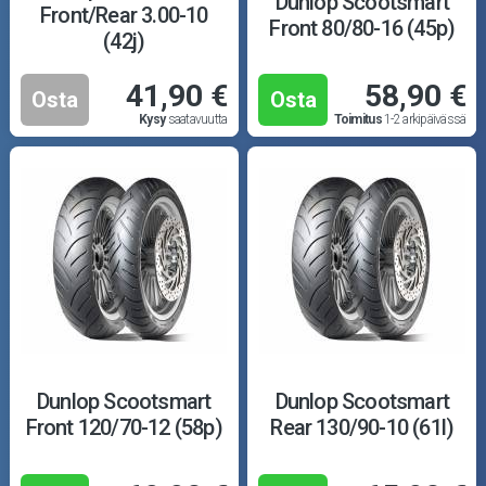
Dunlop Scootsmart
Front/Rear 3.00-10
Front 80/80-16 (45p)
(42j)
41,90 €
58,90 €
Osta
Osta
Kysy
saatavuutta
Toimitus
1-2 arkipäivässä
Dunlop Scootsmart
Dunlop Scootsmart
Front 120/70-12 (58p)
Rear 130/90-10 (61l)