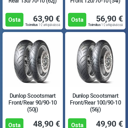
Rear 130/70-10 (62j)
Front 120/70-10 (54l)
63,90 €
56,90 €
Osta
Osta
Toimitus
1-2 arkipäivässä
Toimitus
1-2 arkipäivässä
Dunlop Scootsmart
Dunlop Scootsmart
Front/Rear 90/90-10
Front/Rear 100/90-10
(50j)
(56j)
48,90 €
49,90 €
Osta
Osta