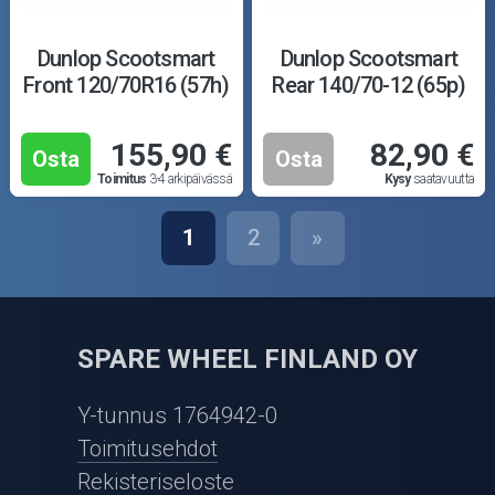
Dunlop Scootsmart
Dunlop Scootsmart
Front 120/70R16 (57h)
Rear 140/70-12 (65p)
155,90 €
82,90 €
Osta
Osta
Toimitus
3-4 arkipäivässä
Kysy
saatavuutta
1
2
»
SPARE WHEEL FINLAND OY
Y-tunnus 1764942-0
Toimitusehdot
Rekisteriseloste