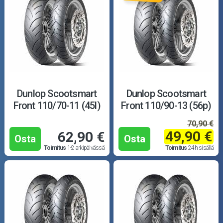
Dunlop Scootsmart
Dunlop Scootsmart
Front 110/70-11 (45l)
Front 110/90-13 (56p)
70,90 €
49,90 €
62,90 €
Osta
Osta
Toimitus
1-2 arkipäivässä
Toimitus
24h sisällä