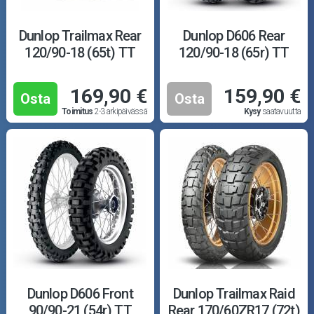
Dunlop Trailmax Rear
Dunlop D606 Rear
120/90-18 (65t) TT
120/90-18 (65r) TT
169,90 €
159,90 €
Osta
Osta
Toimitus
2-3 arkipäivässä
Kysy
saatavuutta
Dunlop D606 Front
Dunlop Trailmax Raid
90/90-21 (54r) TT
Rear 170/60ZR17 (72t)