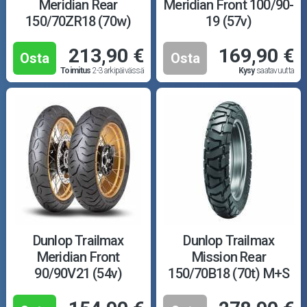
Meridian Rear
Meridian Front 100/90-
150/70ZR18 (70w)
19 (57v)
213,90 €
169,90 €
Osta
Osta
Toimitus
2-3 arkipäivässä
Kysy
saatavuutta
Dunlop Trailmax
Dunlop Trailmax
Meridian Front
Mission Rear
90/90V21 (54v)
150/70B18 (70t) M+S