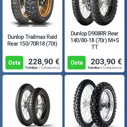
Dunlop D908RR Rear
Dunlop Trailmax Raid
140/80-18 (70r) M+S
Rear 150/70R18 (70t)
TT
228,90 €
203,90 €
Osta
Osta
Toimitus
2-3 arkipäivässä
Toimitus
4-5 arkipäivässä