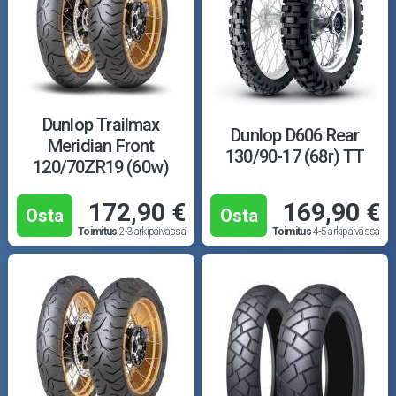
Dunlop Trailmax
Dunlop D606 Rear
Meridian Front
130/90-17 (68r) TT
120/70ZR19 (60w)
172,90 €
169,90 €
Osta
Osta
Toimitus
2-3 arkipäivässä
Toimitus
4-5 arkipäivässä