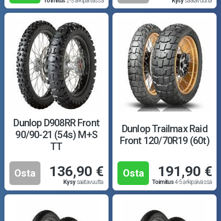
Toimitus
2-3 arkipäivässä
Kysy
saatavuutta
Dunlop D908RR Front
Dunlop Trailmax Raid
90/90-21 (54s) M+S
Front 120/70R19 (60t)
TT
136,90 €
191,90 €
Osta
Osta
Kysy
saatavuutta
Toimitus
4-5 arkipäivässä