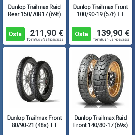
Dunlop Trailmax Raid
Dunlop Trailmax Front
Rear 150/70R17 (69t)
100/90-19 (57t) TT
211,90 €
139,90 €
Osta
Osta
Toimitus
2-3 arkipäivässä
Toimitus
4-5 arkipäivässä
Dunlop Trailmax Front
Dunlop Trailmax Raid
80/90-21 (48s) TT
Front 140/80-17 (69s)