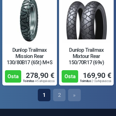
Dunlop Trailmax
Dunlop Trailmax
Mission Rear
Mixtour Rear
130/80B17 (65t) M+S
150/70R17 (69v)
278,90 €
169,90 €
Osta
Osta
Toimitus
4-5 arkipäivässä
Toimitus
2-3 arkipäivässä
1
2
»