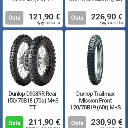
121,90 €
226,90 €
Osta
Osta
Kysy
saatavuutta
Kysy
saatavuutta
Dunlop D908RR Rear
Dunlop Trailmax
150/70B18 (70s) M+S
Mission Front
TT
120/70B19 (60t) M+S
211,90 €
230,90 €
Osta
Osta