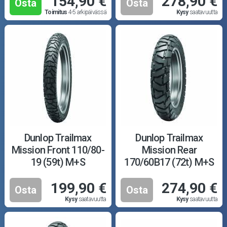
154,90 €
278,90 €
Osta
Osta
Toimitus
4-5 arkipäivässä
Kysy
saatavuutta
Dunlop Trailmax
Dunlop Trailmax
Mission Front 110/80-
Mission Rear
19 (59t) M+S
170/60B17 (72t) M+S
199,90 €
274,90 €
Osta
Osta
Kysy
saatavuutta
Kysy
saatavuutta