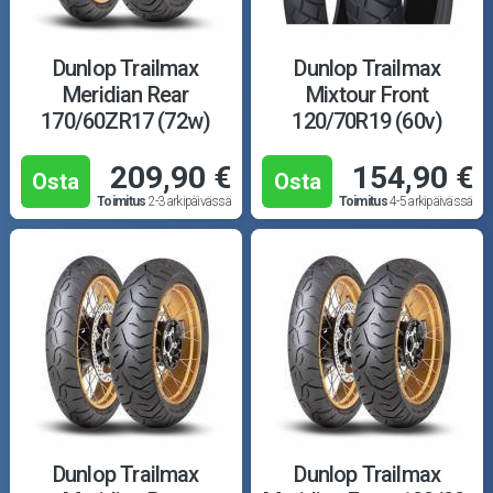
Dunlop Trailmax
Dunlop Trailmax
Meridian Rear
Mixtour Front
170/60ZR17 (72w)
120/70R19 (60v)
209,90 €
154,90 €
Osta
Osta
Toimitus
2-3 arkipäivässä
Toimitus
4-5 arkipäivässä
Dunlop Trailmax
Dunlop Trailmax