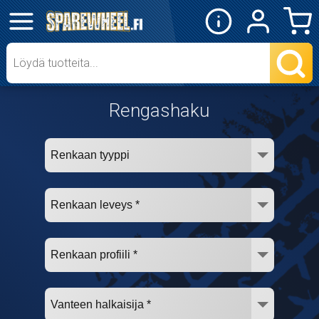
✕
Mopon osat
Skootterin osat
Rengashaku
Crossipyörän osat
Moottoripyörän osat
Moottorikelkan osat
Mopoauton osat
Mönkijän osat