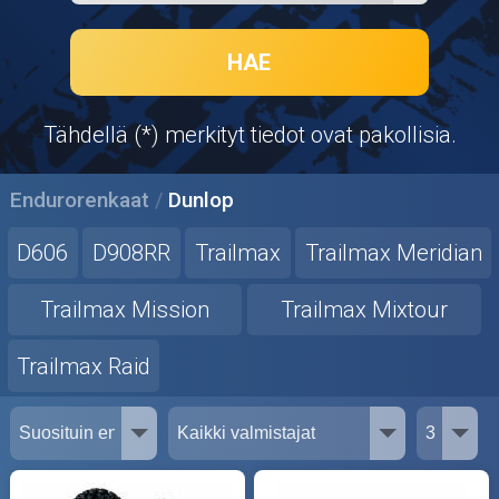
Puutarha ja metsä
Ajovarusteet
HAE
Nastarenkaat
Tähdellä (*) merkityt tiedot ovat pakollisia.
Renkaat ja vanteet
Endurorenkaat
Dunlop
Öljyt ja kemikaalit
D606
D908RR
Trailmax
Trailmax Meridian
Työkalut
Trailmax Mission
Trailmax Mixtour
Outlet-tuotteet
Trailmax Raid