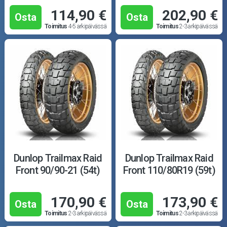
114,90 €
202,90 €
Osta
Osta
Toimitus
4-5 arkipäivässä
Toimitus
2-3 arkipäivässä
Dunlop Trailmax Raid
Dunlop Trailmax Raid
Front 90/90-21 (54t)
Front 110/80R19 (59t)
170,90 €
173,90 €
Osta
Osta
Toimitus
2-3 arkipäivässä
Toimitus
2-3 arkipäivässä