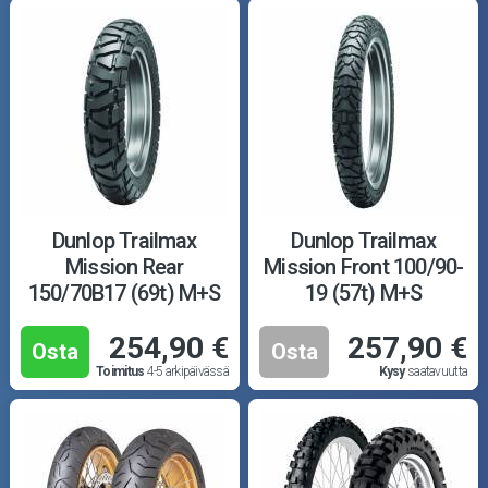
Dunlop Trailmax
Dunlop Trailmax
Mission Rear
Mission Front 100/90-
150/70B17 (69t) M+S
19 (57t) M+S
254,90 €
257,90 €
Osta
Osta
Toimitus
4-5 arkipäivässä
Kysy
saatavuutta