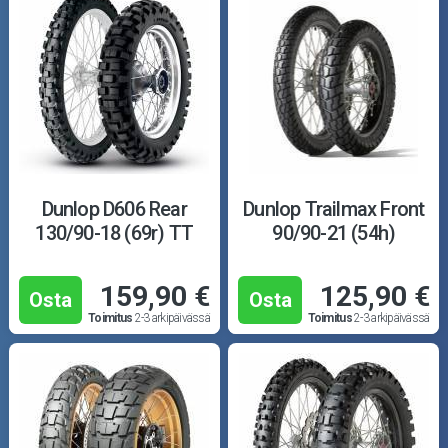
Dunlop D606 Rear
Dunlop Trailmax Front
130/90-18 (69r) TT
90/90-21 (54h)
159,90 €
125,90 €
Osta
Osta
Toimitus
2-3 arkipäivässä
Toimitus
2-3 arkipäivässä