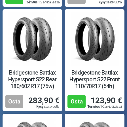
Toimitus
1-2 arkipäivässä
Kysy
saatavuutta
Bridgestone Battlax
Bridgestone Battlax
Hypersport S22 Rear
Hypersport S22 Front
180/60ZR17 (75w)
110/70R17 (54h)
283,90 €
123,90 €
Osta
Osta
Kysy
saatavuutta
Toimitus
1-2 arkipäivässä