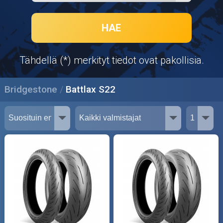
Puutarha ja metsä
Ajovarusteet
HAE
Nastarenkaat
Tähdellä (*) merkityt tiedot ovat pakollisia.
Renkaat ja vanteet
Bridgestone
Battlax S22
Öljyt ja kemikaalit
Työkalut
Outlet-tuotteet