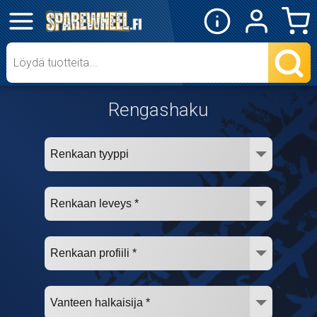
✕
Mopon osat
Skootterin osat
Rengashaku
Crossipyörän osat
Moottoripyörän osat
Moottorikelkan osat
Mopoauton osat
Mönkijän osat