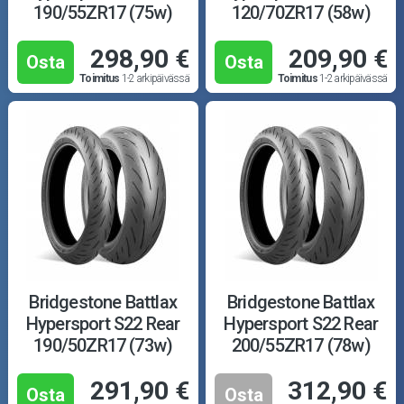
190/55ZR17 (75w)
120/70ZR17 (58w)
298,90 €
209,90 €
Osta
Osta
Toimitus
1-2 arkipäivässä
Toimitus
1-2 arkipäivässä
Bridgestone Battlax
Bridgestone Battlax
Hypersport S22 Rear
Hypersport S22 Rear
190/50ZR17 (73w)
200/55ZR17 (78w)
291,90 €
312,90 €
Osta
Osta