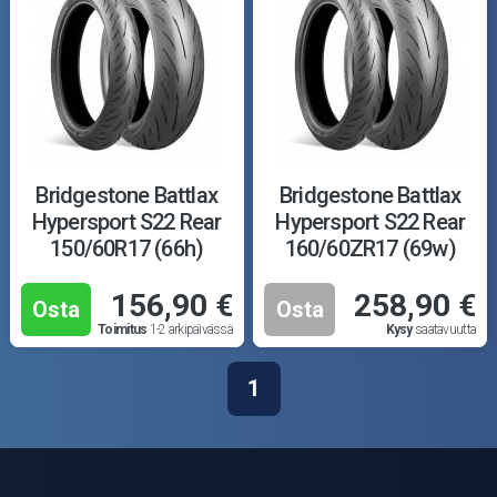
Bridgestone Battlax
Bridgestone Battlax
Hypersport S22 Rear
Hypersport S22 Rear
150/60R17 (66h)
160/60ZR17 (69w)
156,90 €
258,90 €
Osta
Osta
Toimitus
1-2 arkipäivässä
Kysy
saatavuutta
1