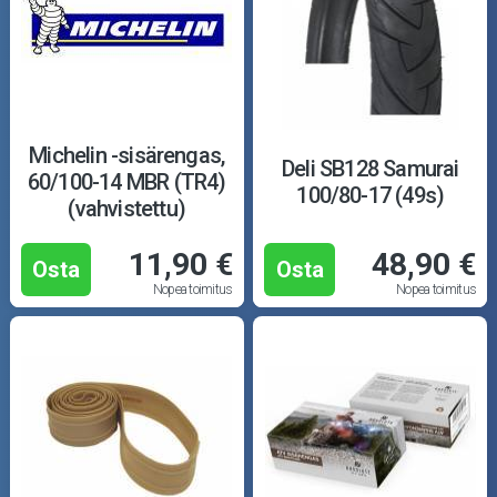
Michelin -sisärengas,
Deli SB128 Samurai
60/100-14 MBR (TR4)
100/80-17 (49s)
(vahvistettu)
11,90 €
48,90 €
Osta
Osta
Nopea toimitus
Nopea toimitus