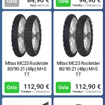
84,90 €
94,90 €
Osta
Osta
Kysy
saatavuutta
Toimitus
1-2 arkipäivässä
Mitas MC23 Rockrider
Mitas MC23 Rockrider
80/90-21 (48p) M+S
80/90-21 (48p) M+S
TT
TT
112,90 €
112,90 €
Osta
Osta
Toimitus
1-2 arkipäivässä
Toimitus
1-2 arkipäivässä