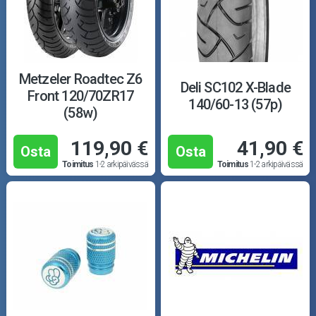
Metzeler Roadtec Z6
Deli SC102 X-Blade
Front 120/70ZR17
140/60-13 (57p)
(58w)
119,90 €
41,90 €
Osta
Osta
Toimitus
1-2 arkipäivässä
Toimitus
1-2 arkipäivässä