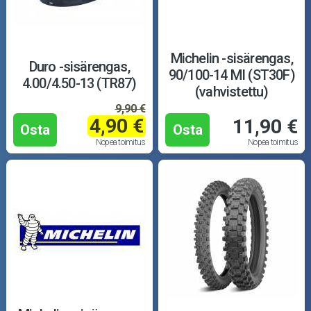
Michelin -sisärengas,
Duro -sisärengas,
90/100-14 MI (ST30F)
4.00/4.50-13 (TR87)
(vahvistettu)
9,90 €
4,90 €
11,90 €
Osta
Osta
Nopea toimitus
Nopea toimitus