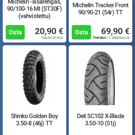
Michelin -sisärengas,
Michelin Tracker Front
90/100-16 MI (ST30F)
90/90-21 (54r) TT
(vahvistettu)
20,90 €
69,90 €
Osta
Osta
Nopea toimitus
Toimitus
1-2 arkipäivässä
Shinko Golden Boy
Deli SC102 X-Blade
3.50-8 (46j) TT
3.50-10 (51j)