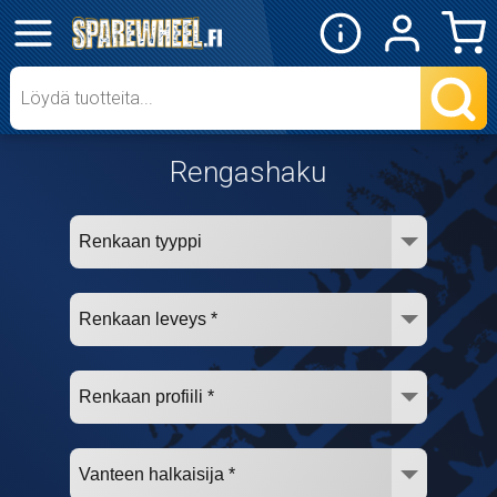
✕
Mopon osat
Skootterin osat
Rengashaku
Crossipyörän osat
Moottoripyörän osat
Moottorikelkan osat
Mopoauton osat
Mönkijän osat