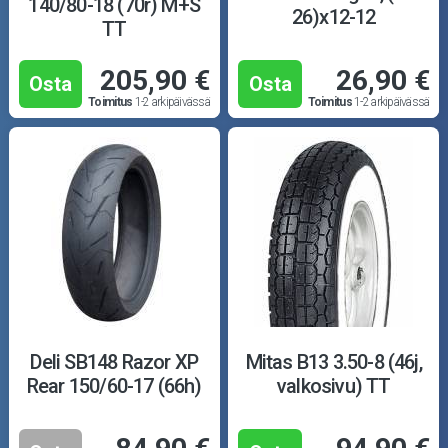
140/80-18 (70r) M+S
26)x12-12
TT
205,90 €
26,90 €
Osta
Osta
Toimitus
1-2 arkipäivässä
Toimitus
1-2 arkipäivässä
Deli SB148 Razor XP
Mitas B13 3.50-8 (46j,
Rear 150/60-17 (66h)
valkosivu) TT