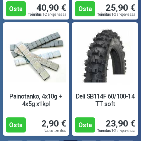
40,90 €
25,90 €
Osta
Osta
Toimitus
1-2 arkipäivässä
Toimitus
1-2 arkipäivässä
Painotanko, 4x10g +
Deli SB114F 60/100-14
4x5g x1kpl
TT soft
2,90 €
23,90 €
Osta
Osta
Nopea toimitus
Toimitus
1-2 arkipäivässä