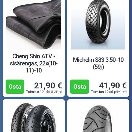
Cheng Shin ATV -
Michelin S83 3.50-10
sisärengas, 22x(10-
(59j)
11)-10
21,90 €
41,90 €
Osta
Osta
Toimitus
1-2 arkipäivässä
Toimitus
1-2 arkipäivässä