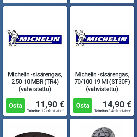
Michelin -sisärengas,
Michelin -sisärengas,
2.50-10 MBR (TR4)
70/100-19 MI (ST30F)
(vahvistettu)
(vahvistettu)
11,90 €
14,90 €
Osta
Osta
Toimitus
1-2 arkipäivässä
Toimitus
3-4 arkipäivässä