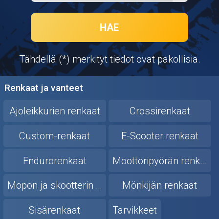
Puutarha ja metsä
Ajovarusteet
HAE
Nastarenkaat
Tähdellä (*) merkityt tiedot ovat pakollisia.
Renkaat ja vanteet
Renkaat ja vanteet
Öljyt ja kemikaalit
Ajoleikkurien renkaat
Crossirenkaat
Työkalut
Custom-renkaat
E-Scooter renkaat
Outlet-tuotteet
Endurorenkaat
Moottoripyörän renkaat
Mopon ja skootterin renkaat
Mönkijän renkaat
Sisärenkaat
Tarvikkeet