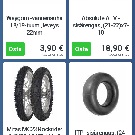
Waygom -vannenauha
Absolute ATV -
18/19-tuum., leveys
sisärengas, (21-22)x7-
22mm
10
3,90 €
18,90 €
Osta
Osta
Nopea toimitus
Nopea toimitus
Mitas MC23 Rockrider
ITP -sisärengas, (24-