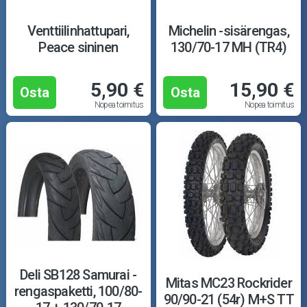
Venttiilinhattupari,
Michelin -sisärengas,
Peace sininen
130/70-17 MH (TR4)
5,90 €
15,90 €
Osta
Osta
Nopea toimitus
Nopea toimitus
Deli SB128 Samurai -
Mitas MC23 Rockrider
rengaspaketti, 100/80-
90/90-21 (54r) M+S TT