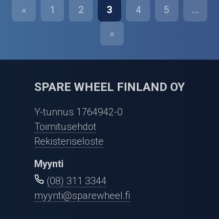
«
1
2
3
4
5
...
»
SPARE WHEEL FINLAND OY
Y-tunnus 1764942-0
Toimitusehdot
Rekisteriseloste
Myynti
(08) 311 3344
myynti@sparewheel.fi