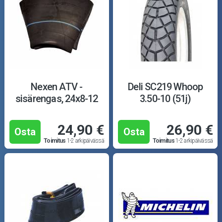
Nexen ATV -
Deli SC219 Whoop
sisärengas, 24x8-12
3.50-10 (51j)
24,90 €
26,90 €
Osta
Osta
Toimitus
1-2 arkipäivässä
Toimitus
1-2 arkipäivässä