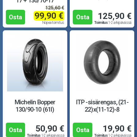
17 + 130/70-17
125,60 €
99,90 €
125,90 €
Osta
Osta
Nopea toimitus
Toimitus
1-2 arkipäivässä
Michelin Bopper
ITP -sisärengas, (21-
130/90-10 (61l)
22)x(11-12)-8
50,90 €
19,90 €
Osta
Osta
Toimitus
1-2 arkipäivässä
Toimitus
1-2 arkipäivässä