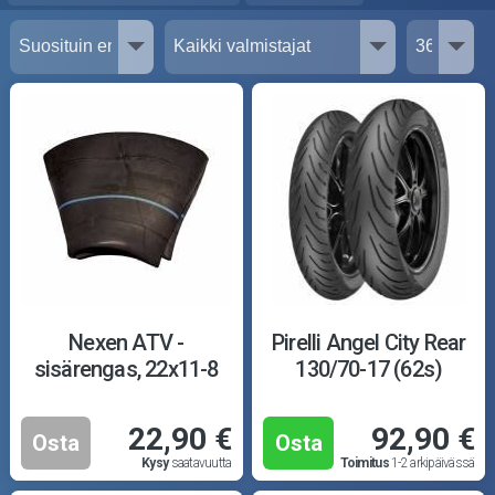
Nexen ATV -
Pirelli Angel City Rear
sisärengas, 22x11-8
130/70-17 (62s)
22,90 €
92,90 €
Osta
Osta
Kysy
saatavuutta
Toimitus
1-2 arkipäivässä