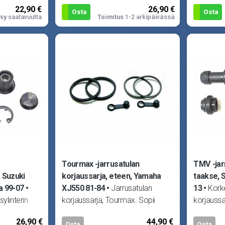
22,90 €
26,90 €
11, GSX-
tarvittavat tiivisteet yhteen
GSX750 8
Osta
Osta
sy
saatavuutta
Toimitus
1-2 arkipäivässä
750 96-98
pääsylinteriin.
GSX7
Tourmax -jarrusatulan
TMV -jar
, Suzuki
korjaussarja, eteen, Yamaha
taakse, 
 99-07
XJ550 81-84
Jarrusatulan
13
Korke
ylinterin
korjaussarja, Tourmax. Sopii
korjaussa
 kaikki
Yamaha RD350LC 80-83, XJ550
10R Ninja
26,90 €
44,90 €
yhteen
81-84, XJ750 Seca 82-84 ja
16 sekä 
Osta
Osta