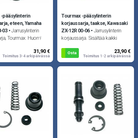
-pääsylinterin
Tourmax -pääsylinterin
arja, eteen, Yamaha
korjaussarja, taakse, Kawasaki
8-03
Jarrusylinterin
ZX-12R 00-06
Jarrusylinterin
arja, Tourmax. Huom!
korjaussarja. Sisältää kaikki
teellinen! Sopii Yamaha
tarvittavat tiivisteet yhteen
31,90 €
23,90 €
8-89, TZR250
pääsylinteriin. Huom! Kuva v
Osta
Toimitus
3-4 arkipäivässä
Toimitus
1-2 arkipäivässä