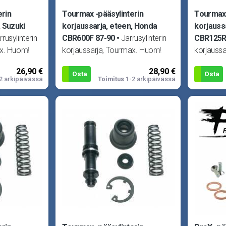
erin
Tourmax -pääsylinterin
Tourmax 
, Suzuki
korjaussarja, eteen, Honda
korjauss
rrusylinterin
CBR600F 87-90
Jarrusylinterin
CBR125R
ax. Huom!
korjaussarja, Tourmax. Huom!
korjauss
ii Suzuki
Kuva viitteellinen! Sopii Honda
Kuva viit
26,90 €
28,90 €
400
CX500E 82-86, CB600F
CR80 92-,
Osta
Osta
2 arkipäivässä
Toimitus
1-2 arkipäivässä