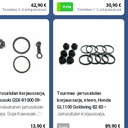
62,90 €
30,90 €
0-81, GSX750E 80-83,
tarvittavat tiivisteet yhteen
Osta
Toimitus
3-4 arkipäivässä
Toimitus
1-2 arkipäivässä
pääsylinteriin.
rusatulan korjaussarja,
Tourmax -jarrusatulan
Suzuki GSX-R1000 09-
korjaussarja, eteen, Honda
alaatuinen jarrusatulan
GL1100 Goldwing 82-83
rja. Sopii Kawasaki ZX-
Jarrusatulan korjaussarja,
 11-14, ZX-6R Ninja 13-
Tourmax. Sopii Honda CB1000F
13,90 €
89,90 €
Suzuki
Super Four 83-84, CB1100R 81-
Osta