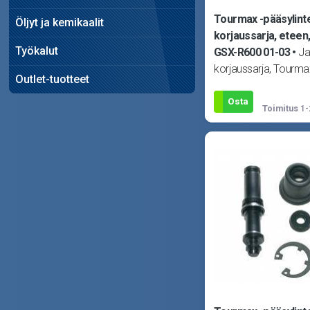
Tourmax -pääsylint
Öljyt ja kemikaalit
korjaussarja, eteen
Työkalut
GSX-R600 01-03
Ja
korjaussarja, Tourm
Outlet-tuotteet
Kuva viitteellinen! Sop
RGV250 89-93, GSF
Osta
Toimitus
1-