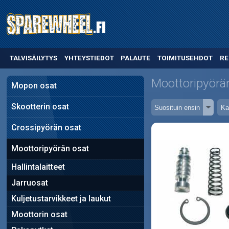
TALVISÄILYTYS
YHTEYSTIEDOT
PALAUTE
TOIMITUSEHDOT
RE
Moottoripyörä
Mopon osat
Skootterin osat
Crossipyörän osat
Moottoripyörän osat
Hallintalaitteet
Jarruosat
Kuljetustarvikkeet ja laukut
Moottorin osat