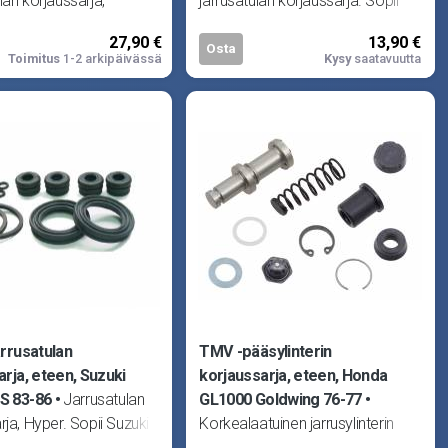
lan korjaussarja,
jarrusatulan korjaussarja. Sopii
 Sopii Honda CB-1 400
Kawasaki VN1500 Meanstreak
27,90 €
13,90 €
 CB500 94-96,
02-03, VN1600 Meanstreak 04,
Osta
Toimitus
1-2 arkipäivässä
Kysy
saatavuutta
 89-92, CN250 86-99,
ZRX1
arrusatulan
TMV -pääsylinterin
arja, eteen, Suzuki
korjaussarja, eteen, Honda
S 83-86
Jarrusatulan
GL1000 Goldwing 76-77
rja, Hyper. Sopii Suzuki
Korkealaatuinen jarrusylinterin
84-86, GS850G 84-86,
korjaussarja. Sisältää kaikki