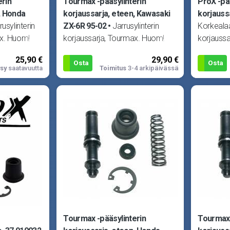
erin
Tourmax -pääsylinterin
ProX -pä
, Honda
korjaussarja, eteen, Kawasaki
korjauss
rusylinterin
ZX-6R 95-02
Jarrusylinterin
Korkealaat
ax. Huom!
korjaussarja, Tourmax. Huom!
korjaussar
pii Honda
Kuva viitteellinen! Sopii Kawasaki
tarvittava
25,90 €
29,90 €
F 8
ZR550 Zephyr 91-99
pääsylinte
Osta
Osta
sy
saatavuutta
Toimitus
3-4 arkipäivässä
Tourmax -pääsylinterin
Tourmax 