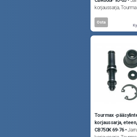
CBR600F 95-05
Jar
korjaussarja, Tourm
Kuva viitteellinen! So
CBF500 04-05, CBF
Osta
Ky
Tourmax -pääsylint
korjaussarja, eteen
CB750K 69-76
Jarru