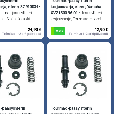
äsylinterin
Tourmax -pääsylinterin
arja, eteen, 37.910034
korjaussarja, eteen, Yamaha
uinen jarrusylinterin
XVZ1300 96-01
Jarrusylinterin
ja. Sisältää kaikki
korjaussarja, Tourmax. Huom!
t tiivisteet yhteen
Kuva viitteellinen! Sopii Yamaha
24,90 €
42,90 €
riin.
RD350LC 80-84, XJ550
Osta
Toimitus
1-2 arkipäivässä
Toimitus
1-2 arkipäivässä
-pääsylinterin
Tourmax -pääsylinterin