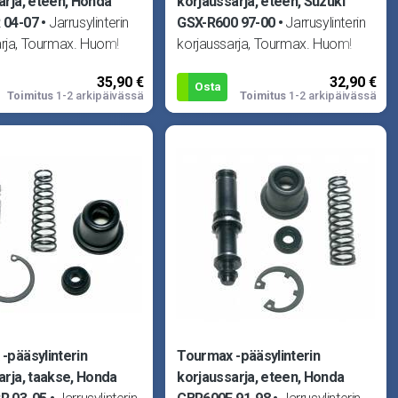
arja, eteen, Honda
korjaussarja, eteen, Suzuki
 04-07
Jarrusylinterin
GSX-R600 97-00
Jarrusylinterin
arja, Tourmax. Huom!
korjaussarja, Tourmax. Huom!
teellinen! Sopii Honda
Kuva viitteellinen! Sopii Suzuki
35,90 €
32,90 €
 04-07, VT125C
GS450L 85-87, RG500G
Osta
Toimitus
1-2 arkipäivässä
Toimitus
1-2 arkipäivässä
-pääsylinterin
Tourmax -pääsylinterin
arja, taakse, Honda
korjaussarja, eteen, Honda