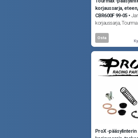
Tourmax -pääsylint
korjaussarja, eteen
CBR600F 99-05
Jar
korjaussarja, Tourm
Kuva viitteellinen! So
CX500 81-83, VF500
Osta
Ky
ProX -pääsylinterin