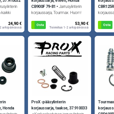
e, 37.910032
korjaussarja, eteen, Honda
korjauss
usylinterin
CB900F 79-81
Jarrusylinterin
CBR125R
 kaikki
korjaussarja, Tourmax. Huom!
korjauss
yhteen
Kuva viitteellinen! Sopii Honda
Kuva viit
24,90 €
53,90 €
CX500 80, CB750F 80,
CBR125R
Osta
Osta
2 arkipäivässä
Toimitus
1-2 arkipäivässä
erin
ProX -pääsylinterin
Tourmax 
e, Honda
korjaussarja, taakse, 37.910033
korjauss