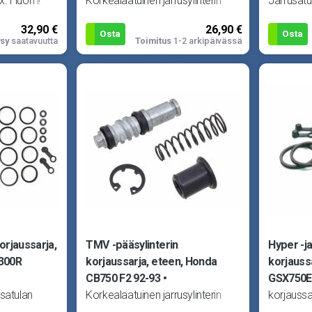
ax. Huom!
Korkealaatuinen jarrusylinterin
Jarrusatu
pii Honda
korjaussarja. Sisältää kaikki
Tourmax.
32,90 €
26,90 €
tarvittavat tiivisteet yhteen
F 89-90,
Osta
Osta
sy
saatavuutta
Toimitus
1-2 arkipäivässä
pääsylinteriin.
CBR1000F
C
orjaussarja,
TMV -pääsylinterin
Hyper -j
1300R
korjaussarja, eteen, Honda
korjauss
CB750 F2 92-93
GSX750E
usatulan
Korkealaatuinen jarrusylinterin
korjaussa
uzuki
korjaussarja. Sisältää kaikki
GS1100G 