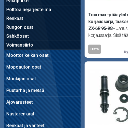
Pakoputket
Polttoainejärjestelmä
Tourmax -pääsylint
Renkaat
korjaussarja, taaks
Rungon osat
ZX-6R 95-98
Jarrusy
korjaussarja. Sisältää
Sähköosat
tarvittavat tiivisteet 
Voimansiirto
pääsylinteriin. Huom!
Osta
Ky
Moottorikelkan osat
Mopoauton osat
Mönkijän osat
Puutarha ja metsä
Ajovarusteet
Nastarenkaat
Renkaat ja vanteet