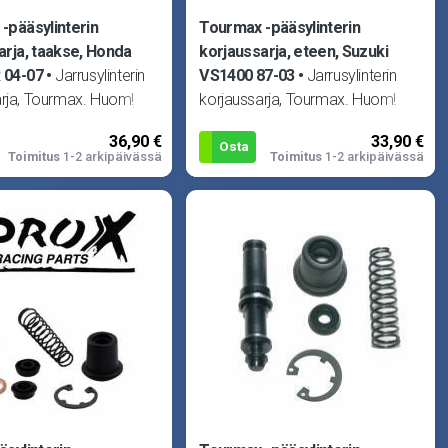
-pääsylinterin
Tourmax -pääsylinterin
arja, taakse, Honda
korjaussarja, eteen, Suzuki
 04-07
Jarrusylinterin
VS1400 87-03
Jarrusylinterin
arja, Tourmax. Huom!
korjaussarja, Tourmax. Huom!
teellinen! Sopii Honda
Kuva viitteellinen! Sopii Suzuki
36,90 €
33,90 €
 CR85 03-, C
GZ125 Marauder 98-02
Osta
Toimitus
1-2 arkipäivässä
Toimitus
1-2 arkipäivässä