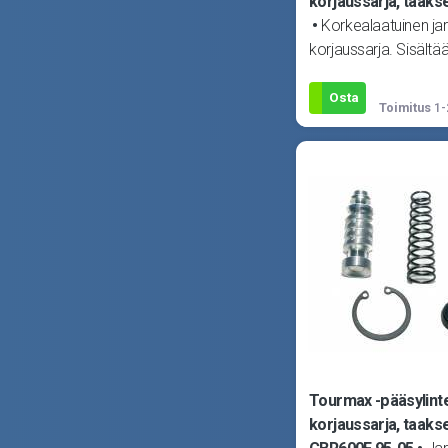
korjaussarja, taaks
Korkealaatuinen jarr
korjaussarja. Sisältää
tarvittavat tiivisteet 
pääsylinteriin.
Osta
Toimitus
1-
Tourmax -pääsylint
korjaussarja, taaks