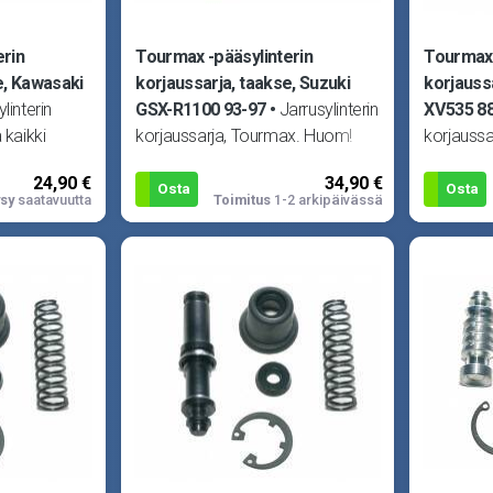
erin
Tourmax -pääsylinterin
Tourmax 
e, Kawasaki
korjaussarja, taakse, Suzuki
korjauss
linterin
GSX-R1100 93-97
Jarrusylinterin
XV535 8
 kaikki
korjaussarja, Tourmax. Huom!
korjauss
yhteen
Kuva viitteellinen! Sopii Suzuki
Kuva viit
24,90 €
34,90 €
 Kuva v
RM80 90-, RM85 02-,
TDR250 8
Osta
Osta
sy
saatavuutta
Toimitus
1-2 arkipäivässä