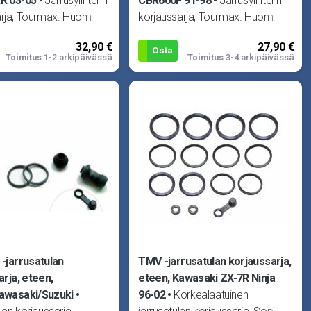
R 03-05
Jarrusylinterin
CBR600F 91-98
Jarrusylinterin
arja, Tourmax. Huom!
korjaussarja, Tourmax. Huom!
teellinen! Sopii Honda
Kuva viitteellinen! Sopii Honda
32,90 €
27,90 €
R 03-05, CBR90
CMX250 Rebel 96-99, C
Osta
Toimitus
1-2 arkipäivässä
Toimitus
3-4 arkipäivässä
-jarrusatulan
TMV -jarrusatulan korjaussarja,
rja, eteen,
eteen, Kawasaki ZX-7R Ninja
awasaki/Suzuki
96-02
Korkealaatuinen