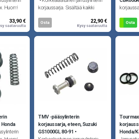
rusylinterin
Korkealaatuinen jarrusylinterin
CBR600R
ax. Huom!
korjaussarja. Sisältää kaikki
korjauss
pii Honda
tarvittavat tiivisteet yhteen
Kuva viit
33,90 €
22,90 €
500
pääsylinteriin.
CBR600R
Osta
Osta
sy
saatavuutta
Kysy
saatavuutta
erin
TMV -pääsylinterin
Tourmax 
, Honda
korjaussarja, eteen, Suzuki
korjaussa
sylinterin
GS1000GL 80-91
Honda/K