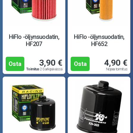
HiFlo -öljynsuodatin,
HiFlo -öljynsuodatin,
HF207
HF652
3,90 €
4,90 €
Osta
Osta
Toimitus
2-3 arkipäivässä
Nopea toimitus