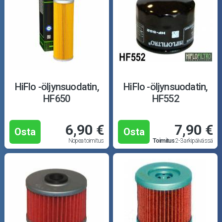
HiFlo -öljynsuodatin,
HiFlo -öljynsuodatin,
HF650
HF552
6,90 €
7,90 €
Osta
Osta
Nopea toimitus
Toimitus
2-3 arkipäivässä