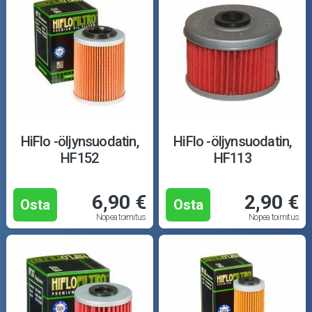
HiFlo -öljynsuodatin,
HiFlo -öljynsuodatin,
HF152
HF113
6,90 €
2,90 €
Osta
Osta
Nopea toimitus
Nopea toimitus