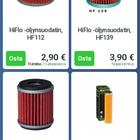
HiFlo -öljynsuodatin,
HiFlo -öljynsuodatin,
HF112
HF139
2,90 €
3,90 €
Osta
Osta
Toimitus
2-3 arkipäivässä
Nopea toimitus