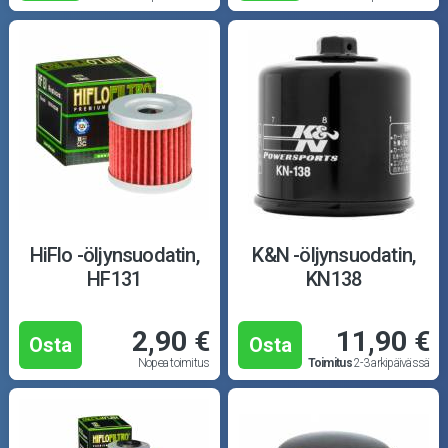
HiFlo -öljynsuodatin,
K&N -öljynsuodatin,
HF131
KN138
2,90 €
11,90 €
Osta
Osta
Nopea toimitus
Toimitus
2-3 arkipäivässä