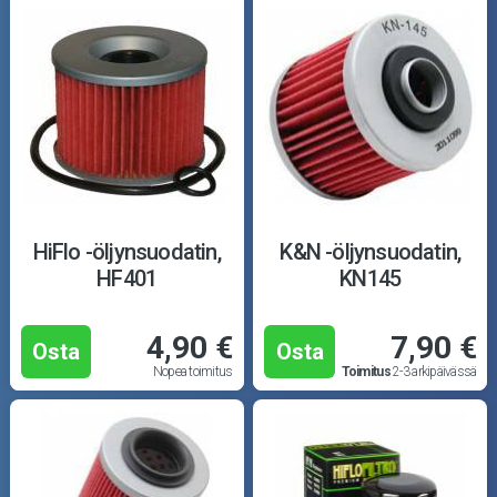
HiFlo -öljynsuodatin,
K&N -öljynsuodatin,
HF401
KN145
4,90 €
7,90 €
Osta
Osta
Nopea toimitus
Toimitus
2-3 arkipäivässä