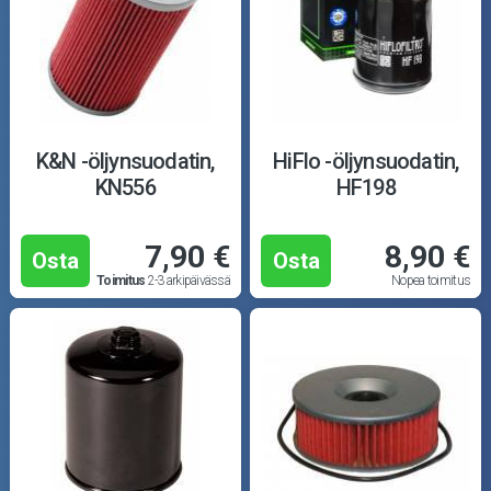
K&N -öljynsuodatin,
HiFlo -öljynsuodatin,
KN556
HF198
7,90 €
8,90 €
Osta
Osta
Toimitus
2-3 arkipäivässä
Nopea toimitus