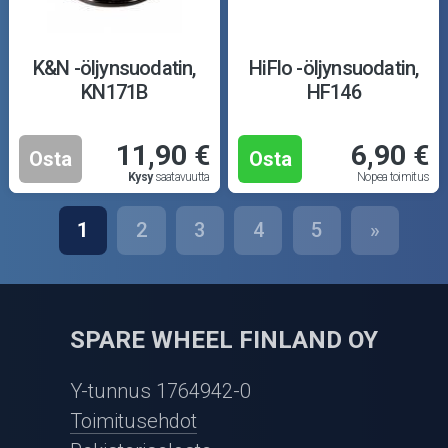
K&N -öljynsuodatin,
HiFlo -öljynsuodatin,
KN171B
HF146
11,90 €
6,90 €
Osta
Osta
Kysy
saatavuutta
Nopea toimitus
1
2
3
4
5
»
SPARE WHEEL FINLAND OY
Y-tunnus 1764942-0
Toimitusehdot