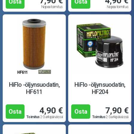
7,90 €
4,90 €
Osta
Osta
Nopea toimitus
Nopea toimitus
HiFlo -öljynsuodatin,
HiFlo -öljynsuodatin,
HF611
HF204
4,90 €
7,90 €
Osta
Osta
Toimitus
2-3 arkipäivässä
Toimitus
2-3 arkipäivässä