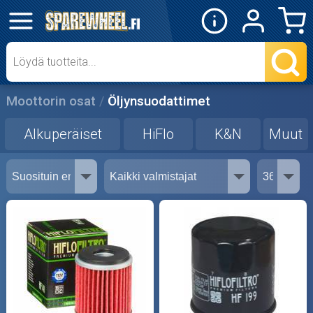
✕
Mopon osat
Skootterin osat
Moottorin osat
Öljynsuodattimet
Crossipyörän osat
Alkuperäiset
HiFlo
K&N
Muut
Moottoripyörän osat
Moottorikelkan osat
Mopoauton osat
Mönkijän osat