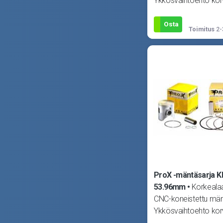
Ykkösvaihtoehto ko
alkuperäisen männä
tahansa moottorissa
Osta
Toimitus
2-
ProX -mäntäsarja 
53.96mm
Korkealaa
CNC-koneistettu män
Ykkösvaihtoehto ko
alkuperäisen männä