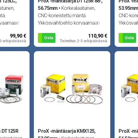
T125LC,
ProX -mäntäsarja DT125R 88-,
ProX -mä
tuinen,
56.75mm
Korkealaatuinen,
53.95m
tä.
CNC-koneistettu mäntä.
CNC-kone
rvaamaan
Ykkösvaihtoehto korvaamaan
Ykkösvai
n missä
alkuperäisen männän missä
alkuperä
99,90 €
110,90 €
.
tahansa moottorissa.
tahansa 
Osta
Osta
3 arkipäivässä
Toimitus
2-3 arkipäivässä
a DT125R
ProX -mäntäsarja KMX125,
ProX -mä