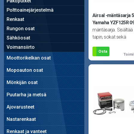
Pakoputket
Polttoainejärjestelmä
Airsal -mäntäsarja
Renkaat
Yamaha YZF125R 09
Rungon osat
mäntäsarja. Sisältä
tapin, sokat sekä
Sähköosat
männänrenkaat. Sopii
Voimansiirto
125cc, Beta R
Osta
Toimi
Moottorikelkan osat
Mopoauton osat
Mönkijän osat
Puutarha ja metsä
Ajovarusteet
Nastarenkaat
Renkaat ja vanteet