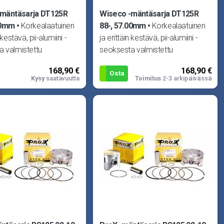
-mäntäsarja DT125R
Wiseco -mäntäsarja DT125R
00mm
Korkealaatuinen
88-, 57.00mm
Korkealaatuinen
 kestävä, pii-alumiini -
ja erittäin kestävä, pii-alumiini -
a valmistettu
seoksesta valmistettu
ä. Vain parasta
takomäntä. Vain parasta
168,90 €
168,90 €
 kuskeil
vaativille kuskeil
Osta
Kysy
saatavuutta
Toimitus
2-3 arkipäivässä