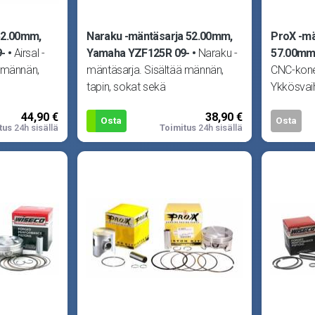
 52.00mm,
Naraku -mäntäsarja 52.00mm,
ProX -mä
-
Airsal -
Yamaha YZF125R 09-
Naraku -
57.00m
ä männän,
mäntäsarja. Sisältää männän,
CNC-kone
tapin, sokat sekä
Ykkösvai
 Minarelli
männänrenkaat. Sopii Minarelli
alkuperä
44,90 €
38,90 €
125cc, Beta R
tahansa 
Osta
Osta
tus
24h sisällä
Toimitus
24h sisällä