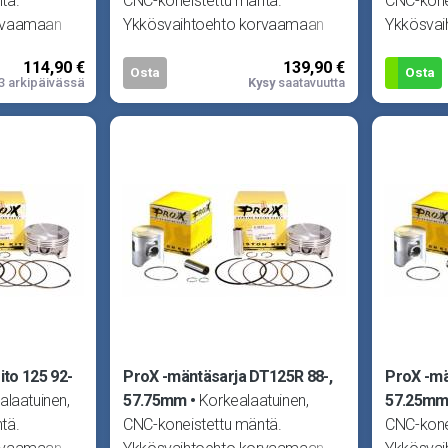
tä.
CNC-koneistettu mäntä.
CNC-kone
rvaamaan
Ykkösvaihtoehto korvaamaan
Ykkösvai
n missä
alkuperäisen männän missä
alkuperä
114,90 €
139,90 €
.
tahansa moottorissa.
tahansa 
Osta
Osta
3 arkipäivässä
Kysy
saatavuutta
to 125 92-
ProX -mäntäsarja DT125R 88-,
ProX -mä
alaatuinen,
57.75mm
Korkealaatuinen,
57.25m
tä.
CNC-koneistettu mäntä.
CNC-kone