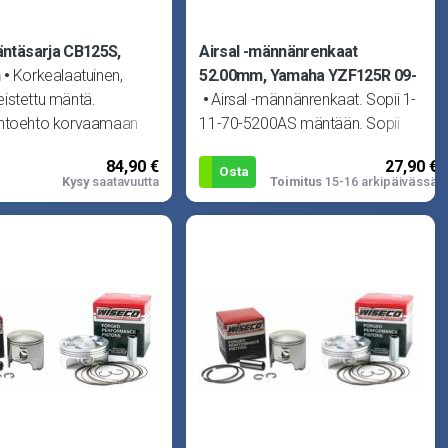
ntäsarja CB125S,
Airsal -männänrenkaat
m
Korkealaatuinen,
52.00mm, Yamaha YZF125R 09-
istettu mäntä.
Airsal -männänrenkaat. Sopii 1-
htoehto korvaamaan
11-70-5200AS mäntään. Sopii
isen männän missä
Yamaha WR125R 09-, WR125X
84,90 €
27,90 €
moottorissa.
09- ja YZF125R 09-.
Osta
Kysy
saatavuutta
Toimitus
15-16 arkipäivässä