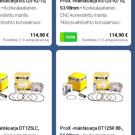
ntäsarja RS125 92-10,
ProX -mäntäsarja RS125 92-10,
m
Korkealaatuinen,
53.98mm
Korkealaatuinen,
istettu mäntä.
CNC-koneistettu mäntä.
htoehto korvaamaan
Ykkösvaihtoehto korvaamaan
isen männän missä
alkuperäisen männän missä
114,90 €
114,90 €
moottorissa.
tahansa moottorissa.
Osta
Toimitus
2-3 arkipäivässä
Toimitus
2-3 arkipäivässä
ntäsarja DT125LC,
ProX -mäntäsarja DT125R 88-,