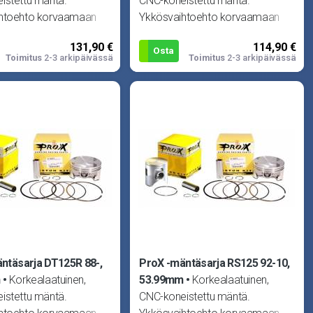
istettu mäntä.
CNC-koneistettu mäntä.
htoehto korvaamaan
Ykkösvaihtoehto korvaamaan
isen männän missä
alkuperäisen männän missä
131,90 €
114,90 €
moottorissa.
tahansa moottorissa.
Osta
Toimitus
2-3 arkipäivässä
Toimitus
2-3 arkipäivässä
ntäsarja DT125R 88-,
ProX -mäntäsarja RS125 92-10,
m
Korkealaatuinen,
53.99mm
Korkealaatuinen,
istettu mäntä.
CNC-koneistettu mäntä.