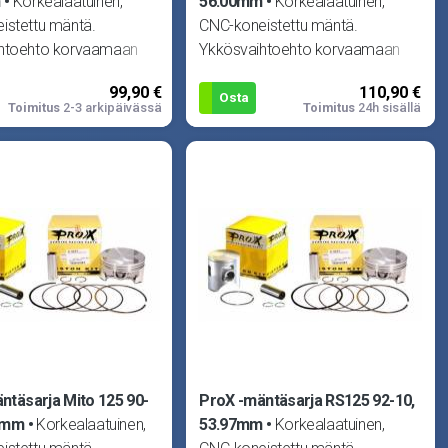
m
Korkealaatuinen,
56.00mm
Korkealaatuinen,
istettu mäntä.
CNC-koneistettu mäntä.
htoehto korvaamaan
Ykkösvaihtoehto korvaamaan
isen männän missä
alkuperäisen männän missä
99,90 €
110,90 €
moottorissa.
tahansa moottorissa.
Osta
Toimitus
2-3 arkipäivässä
Toimitus
24h sisällä
ntäsarja Mito 125 90-
ProX -mäntäsarja RS125 92-10,
96mm
Korkealaatuinen,
53.97mm
Korkealaatuinen,