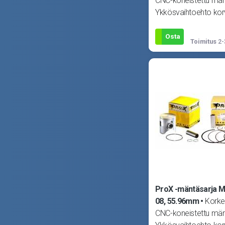
CNC-koneistettu män
Ykkösvaihtoehto ko
alkuperäisen männä
tahansa moottorissa
Osta
Toimitus
2-
ProX -mäntäsarja Mi
08, 55.96mm
Korke
CNC-koneistettu män