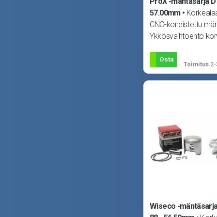
ProX -mäntäsarja D
57.00mm
Korkealaa
CNC-koneistettu män
Ykkösvaihtoehto ko
alkuperäisen männä
tahansa moottorissa
Osta
Toimitus
2-
Wiseco -mäntäsarj