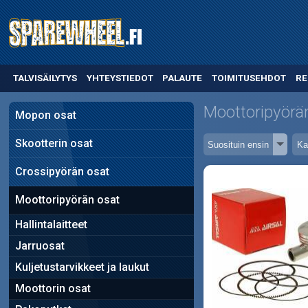
TALVISÄILYTYS
YHTEYSTIEDOT
PALAUTE
TOIMITUSEHDOT
RE
Moottoripyörä
Mopon osat
Skootterin osat
Crossipyörän osat
Moottoripyörän osat
Hallintalaitteet
Jarruosat
Kuljetustarvikkeet ja laukut
Moottorin osat