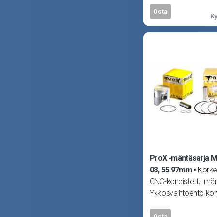
tahansa moottorissa
Osta
Ky
ProX -mäntäsarja Mi
08, 55.97mm
Korke
CNC-koneistettu män
Ykkösvaihtoehto ko
alkuperäisen männä
tahansa moottorissa
Osta