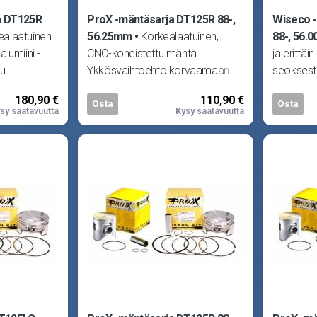
a DT125R
ProX -mäntäsarja DT125R 88-,
Wiseco 
ealaatuinen
56.25mm
Korkealaatuinen,
88-, 56.
-alumiini -
CNC-koneistettu mäntä.
ja erittäin
tu
Ykkösvaihtoehto korvaamaan
seoksest
asta
alkuperäisen männän missä
takomänt
180,90 €
110,90 €
tahansa moottorissa.
vaativille
Osta
Osta
sy
saatavuutta
Kysy
saatavuutta