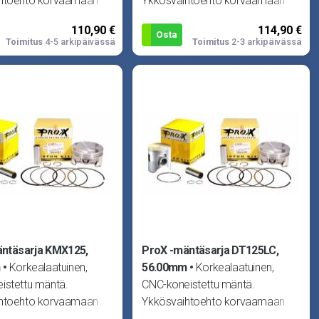
htoehto korvaamaan
Ykkösvaihtoehto korvaamaan
isen männän missä
alkuperäisen männän missä
110,90 €
114,90 €
moottorissa.
tahansa moottorissa.
Osta
Toimitus
4-5 arkipäivässä
Toimitus
2-3 arkipäivässä
ntäsarja KMX125,
ProX -mäntäsarja DT125LC,
m
Korkealaatuinen,
56.00mm
Korkealaatuinen,
istettu mäntä.
CNC-koneistettu mäntä.
htoehto korvaamaan
Ykkösvaihtoehto korvaamaan
isen männän missä
alkuperäisen männän missä