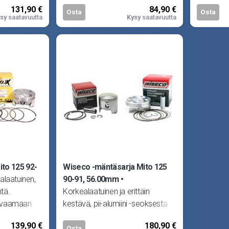
131,90 €
84,90 €
.
tahansa moottorissa.
tahansa 
Osta
Osta
sy
saatavuutta
Kysy
saatavuutta
to 125 92-
Wiseco -mäntäsarja Mito 125
alaatuinen,
90-91, 56.00mm
tä.
Korkealaatuinen ja erittäin
rvaamaan
kestävä, pii-alumiini -seoksesta
n missä
valmistettu takomäntä. Vain
139,90 €
180,90 €
.
parasta vaativille kuskeil
Osta