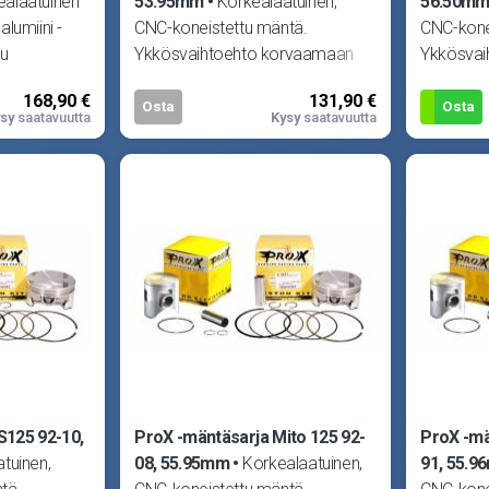
ealaatuinen
53.95mm
Korkealaatuinen,
56.50m
-alumiini -
CNC-koneistettu mäntä.
CNC-kone
tu
Ykkösvaihtoehto korvaamaan
Ykkösvai
asta
alkuperäisen männän missä
alkuperä
168,90 €
131,90 €
tahansa moottorissa.
tahansa 
Osta
Osta
sy
saatavuutta
Kysy
saatavuutta
S125 92-10,
ProX -mäntäsarja Mito 125 92-
ProX -mä
tuinen,
08, 55.95mm
Korkealaatuinen,
91, 55.