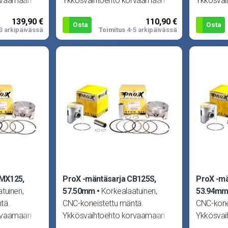
rvaamaan
Ykkösvaihtoehto korvaamaan
Ykkösvai
n missä
alkuperäisen männän missä
alkuperä
139,90 €
110,90 €
.
tahansa moottorissa.
tahansa 
Osta
Osta
3 arkipäivässä
Toimitus
4-5 arkipäivässä
KMX125,
ProX -mäntäsarja CB125S,
ProX -mä
tuinen,
57.50mm
Korkealaatuinen,
53.94m
tä.
CNC-koneistettu mäntä.
CNC-kone
rvaamaan
Ykkösvaihtoehto korvaamaan
Ykkösvai
n missä
alkuperäisen männän missä
alkuperä