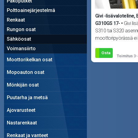
Pakoputket
Polttoainejärjestelmä
Givi -lisävaloteline
Renkaat
G310GS 17-
Givi li
Rungon osat
S310 tai S320 asenn
moottoripyörässä ei
Sähköosat
kaatumarautoja tai a
Voimansiirto
paikkoja va
Osta
Toimitus
3-
Moottorikelkan osat
Mopoauton osat
Mönkijän osat
Puutarha ja metsä
Ajovarusteet
Nastarenkaat
Renkaat ja vanteet