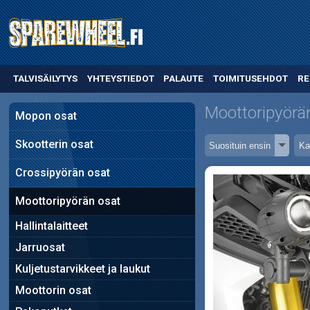
TALVISÄILYTYS
YHTEYSTIEDOT
PALAUTE
TOIMITUSEHDOT
RE
Moottoripyörä
Mopon osat
Skootterin osat
Crossipyörän osat
Moottoripyörän osat
Hallintalaitteet
Jarruosat
Kuljetustarvikkeet ja laukut
Moottorin osat