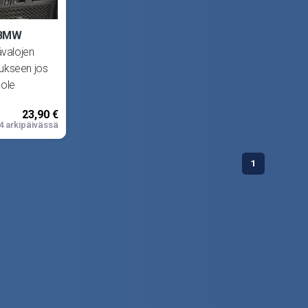
, BMW
sävalojen
ukseen jos
 ole
lkuperäisiä
23,90 €
4 arkipäivässä
1