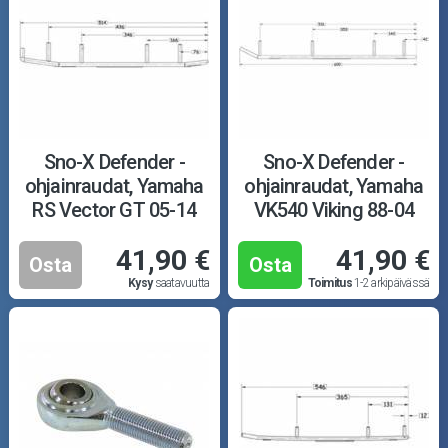
Puutarha ja metsä
Ajovarusteet
Nastarenkaat
Renkaat ja vanteet
Sno-X Defender -
Sno-X Defender -
ohjainraudat, Yamaha
ohjainraudat, Yamaha
Öljyt ja kemikaalit
RS Vector GT 05-14
VK540 Viking 88-04
41,90 €
41,90 €
Työkalut
Osta
Osta
Kysy
saatavuutta
Toimitus
1-2 arkipäivässä
Outlet-tuotteet