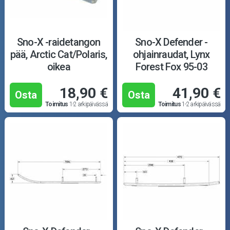
Sno-X -raidetangon
Sno-X Defender -
pää, Arctic Cat/Polaris,
ohjainraudat, Lynx
oikea
Forest Fox 95-03
18,90 €
41,90 €
Osta
Osta
Toimitus
1-2 arkipäivässä
Toimitus
1-2 arkipäivässä