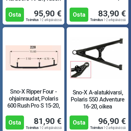
tuum.
95,90 €
83,90 €
Osta
Osta
Toimitus
1-2 arkipäivässä
Toimitus
1-2 arkipäivässä
Sno-X Ripper Four -
Sno-X A-alatukivarsi,
ohjainraudat, Polaris
Polaris 550 Adventure
600 Rush Pro S 15-20,
16-20, oikea
4-tuum.
81,90 €
96,90 €
Osta
Osta
Toimitus
1-2 arkipäivässä
Toimitus
1-2 arkipäivässä