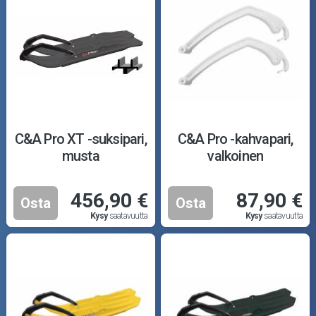
C&A Pro XT -suksipari,
C&A Pro -kahvapari,
musta
valkoinen
456,90 €
87,90 €
Osta
Osta
Kysy
saatavuutta
Kysy
saatavuutta