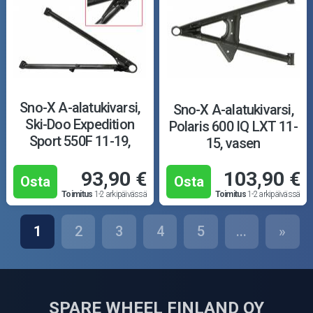
Sno-X A-alatukivarsi,
Sno-X A-alatukivarsi,
Ski-Doo Expedition
Polaris 600 IQ LXT 11-
Sport 550F 11-19,
15, vasen
oikea
93,90 €
103,90 €
Osta
Osta
Toimitus
1-2 arkipäivässä
Toimitus
1-2 arkipäivässä
1
2
3
4
5
...
»
SPARE WHEEL FINLAND OY