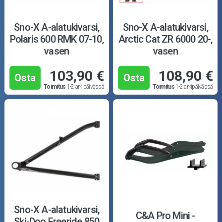
Sno-X A-alatukivarsi,
Sno-X A-alatukivarsi,
Polaris 600 RMK 07-10,
Arctic Cat ZR 6000 20-,
vasen
vasen
103,90 €
108,90 €
Osta
Osta
Toimitus
1-2 arkipäivässä
Toimitus
1-2 arkipäivässä
Sno-X A-alatukivarsi,
C&A Pro Mini -
Ski-Doo Freeride 850