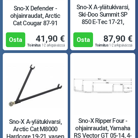
Sno-X A-ylätukivarsi,
Sno-X Defender -
Ski-Doo Summit SP
ohjainraudat, Arctic
850 E-Tec 17-21,
Cat Cougar 87-91
vasen
41,90 €
87,90 €
Osta
Osta
Toimitus
1-2 arkipäivässä
Toimitus
1-2 arkipäivässä
Sno-X Ripper Four -
Sno-X A-ylätukivarsi,
ohjainraudat, Yamaha
Arctic Cat M8000
RS Vector GT 05-14, 4-
Hardcore 19-21, vasen