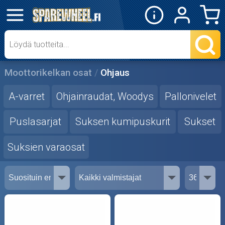
✕
Mopon osat
Skootterin osat
Moottorikelkan osat
Ohjaus
Crossipyörän osat
A-varret
Ohjainraudat, Woodys
Pallonivelet
Moottoripyörän osat
Puslasarjat
Suksen kumipuskurit
Sukset
Suksien varaosat
Moottorikelkan osat
Mopoauton osat
Mönkijän osat