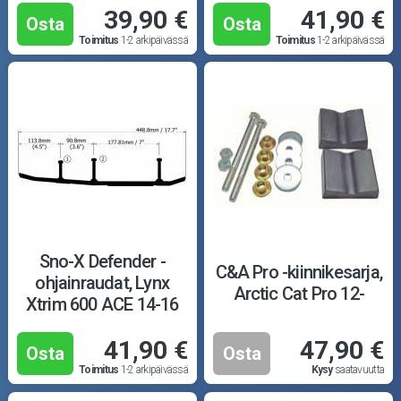
39,90 €
41,90 €
Osta
Osta
Toimitus
1-2 arkipäivässä
Toimitus
1-2 arkipäivässä
Sno-X Defender -
C&A Pro -kiinnikesarja,
ohjainraudat, Lynx
Arctic Cat Pro 12-
Xtrim 600 ACE 14-16
41,90 €
47,90 €
Osta
Osta
Toimitus
1-2 arkipäivässä
Kysy
saatavuutta