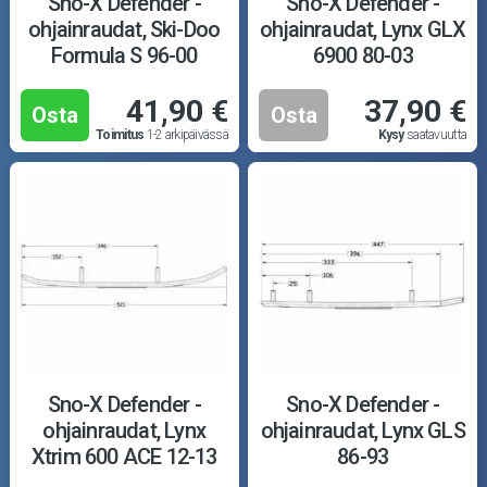
Sno-X Defender -
Sno-X Defender -
ohjainraudat, Ski-Doo
ohjainraudat, Lynx GLX
Formula S 96-00
6900 80-03
41,90 €
37,90 €
Osta
Osta
Toimitus
1-2 arkipäivässä
Kysy
saatavuutta
Sno-X Defender -
Sno-X Defender -
ohjainraudat, Lynx
ohjainraudat, Lynx GLS
Xtrim 600 ACE 12-13
86-93