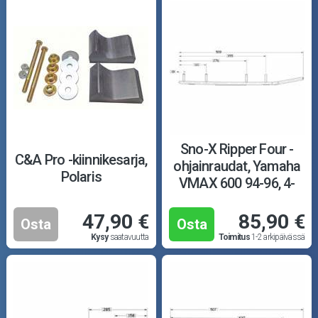
Sno-X Ripper Four -
C&A Pro -kiinnikesarja,
ohjainraudat, Yamaha
Polaris
VMAX 600 94-96, 4-
tuum.
47,90 €
85,90 €
Osta
Osta
Kysy
saatavuutta
Toimitus
1-2 arkipäivässä