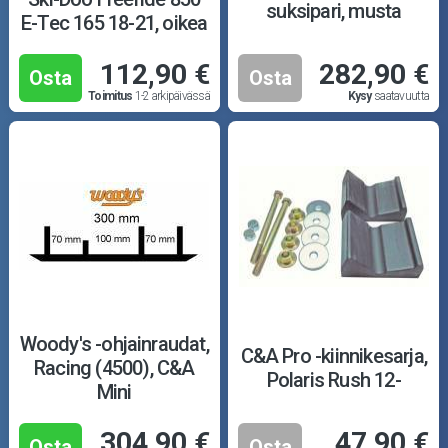
suksipari, musta
E-Tec 165 18-21, oikea
112,90 €
282,90 €
Osta
Osta
Toimitus
1-2 arkipäivässä
Kysy
saatavuutta
Woody's -ohjainraudat,
C&A Pro -kiinnikesarja,
Racing (4500), C&A
Polaris Rush 12-
Mini
304,90 €
47,90 €
Osta
Osta