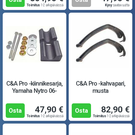
Toimitus
1-2 arkipäivässä
Kysy
saatavuutta
C&A Pro -kiinnikesarja,
C&A Pro -kahvapari,
Yamaha Nytro 06-
musta
47,90 €
82,90 €
Osta
Osta
Toimitus
1-2 arkipäivässä
Toimitus
1-2 arkipäivässä