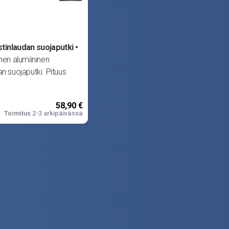
stinlaudan suojaputki
inen alumiininen
an suojaputki. Pituus
58,90 €
Toimitus
2-3 arkipäivässä