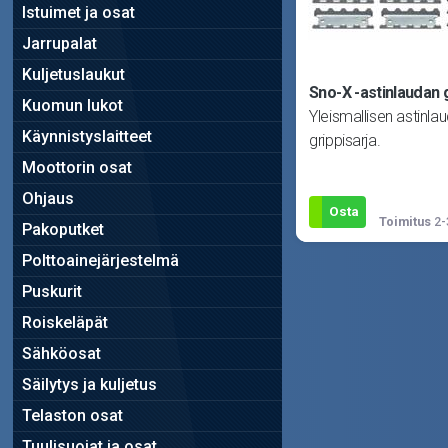
Istuimet ja osat
Jarrupalat
Kuljetuslaukut
Sno-X -astinlaudan g
Kuomun lukot
Yleismallisen astinla
Käynnistyslaitteet
grippisarja.
Moottorin osat
Ohjaus
Osta
Toimitus
2-
Pakoputket
Polttoainejärjestelmä
Puskurit
Roiskeläpät
Sähköosat
Säilytys ja kuljetus
Telaston osat
Tuulisuojat ja osat