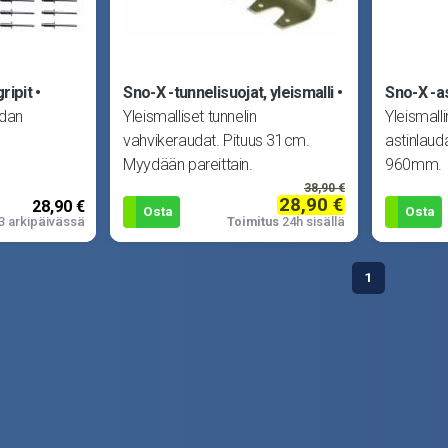
ripit
Sno-X -tunnelisuojat, yleismalli
Sno-X -a
udan
Yleismalliset tunnelin
Yleismall
vahvikeraudat. Pituus 31cm.
astinlaud
Myydään pareittain.
960mm.
38,90 €
28,90 €
28,90 €
Osta
Osta
3 arkipäivässä
Toimitus
24h sisällä
1