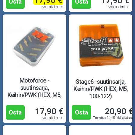
17,90 €
17,90 €
Osta
Osta
Nopea toimitus
Nopea toimitus
Motoforce -
Stage6 -suutinsarja,
suutinsarja,
Keihin/PWK (HEX, M5,
Keihin/PWK (HEX, M5,
100-122)
122-145)
17,90 €
20,90 €
Osta
Osta
Nopea toimitus
Toimitus
14-15 arkipäivässä