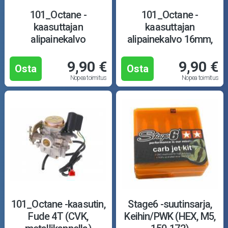
101_Octane -
101_Octane -
kaasuttajan
kaasuttajan
alipainekalvo
alipainekalvo 16mm,
18mm/33mm, CVK
CVK
9,90 €
9,90 €
Osta
Osta
Nopea toimitus
Nopea toimitus
101_Octane -kaasutin,
Stage6 -suutinsarja,
Fude 4T (CVK,
Keihin/PWK (HEX, M5,