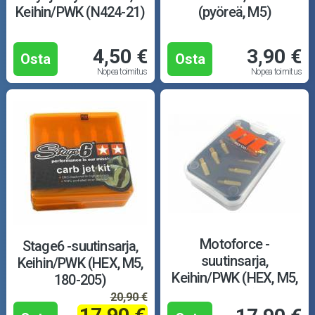
Keihin/PWK (N424-21)
(pyöreä, M5)
Outlet-tuotteet
4,50 €
3,90 €
Osta
Osta
Nopea toimitus
Nopea toimitus
Motoforce -
Stage6 -suutinsarja,
suutinsarja,
Keihin/PWK (HEX, M5,
Keihin/PWK (HEX, M5,
180-205)
98-120)
20,90 €