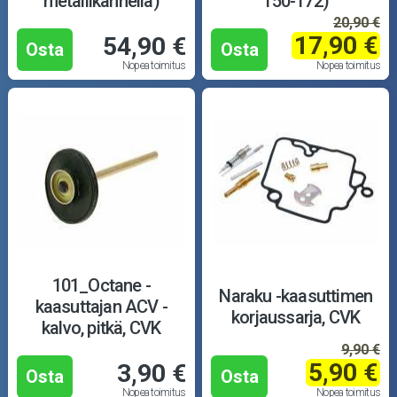
metallikannella)
150-172)
20,90 €
17,90 €
54,90 €
Osta
Osta
Nopea toimitus
Nopea toimitus
101_Octane -
Naraku -kaasuttimen
kaasuttajan ACV -
korjaussarja, CVK
kalvo, pitkä, CVK
9,90 €
5,90 €
3,90 €
Osta
Osta
Nopea toimitus
Nopea toimitus