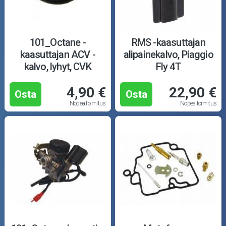
101_Octane -
RMS -kaasuttajan
kaasuttajan ACV -
alipainekalvo, Piaggio
kalvo, lyhyt, CVK
Fly 4T
4,90 €
22,90 €
Osta
Osta
Nopea toimitus
Nopea toimitus