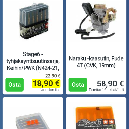
Stage6 -
Naraku -kaasutin, Fude
tyhjäkäyntisuutinsarja,
4T (CVK, 19mm)
Keihin/PWK (N424-21,
35-58)
22,90 €
18,90 €
58,90 €
Osta
Osta
Nopea toimitus
Toimitus
1-2 arkipäivässä