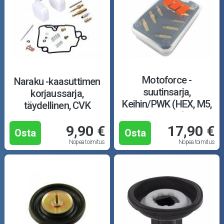
Motoforce -
Naraku -kaasuttimen
suutinsarja,
korjaussarja,
Keihin/PWK (HEX, M5,
täydellinen, CVK
148-170)
9,90 €
17,90 €
Osta
Osta
Nopea toimitus
Nopea toimitus