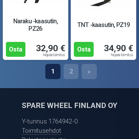
Naraku -kaasutin,
TNT -kaasutin, PZ19
PZ26
32,90 €
34,90 €
Osta
Osta
Nopea toimitus
Nopea toimitus
1
2
»
SPARE WHEEL FINLAND OY
Y-tunnus 1764942-0
Toimitusehdot