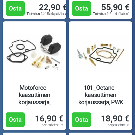
22,90 €
55,90 €
Osta
Osta
Toimitus
14-15 arkipäivässä
Toimitus
1-2 arkipäivässä
Motoforce -
101_Octane -
kaasuttimen
kaasuttimen
korjaussarja,
korjaussarja, PWK
täydellinen, PWK
Racing 21-34mm
Racing 21-30mm
16,90 €
18,90 €
Osta
Osta
Nopea toimitus
Nopea toimitus