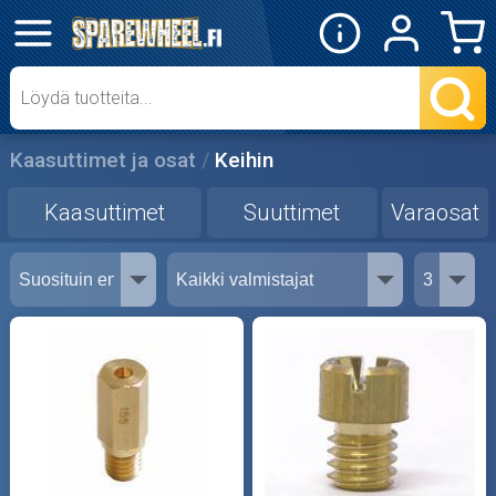
✕
Mopon osat
Kaasuttimet
Kaasuttimet ja osat
Keihin
Suuttimet
Kaasuttimet
Suuttimet
Varaosat
Varaosat
Skootterin osat
Crossipyörän osat
Moottoripyörän osat