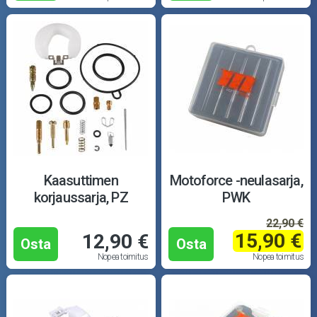
Kaasuttimen
Motoforce -neulasarja,
korjaussarja, PZ
PWK
22,90 €
15,90 €
12,90 €
Osta
Osta
Nopea toimitus
Nopea toimitus