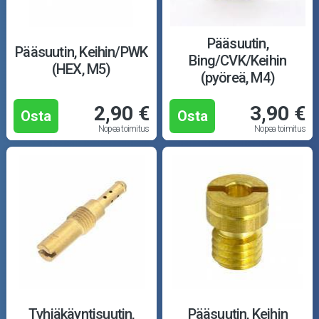
Moottorikelkan osat
Mopoauton osat
Pääsuutin,
Pääsuutin, Keihin/PWK
Bing/CVK/Keihin
(HEX, M5)
Mönkijän osat
(pyöreä, M4)
2,90 €
3,90 €
Puutarha ja metsä
Osta
Osta
Nopea toimitus
Nopea toimitus
Ajovarusteet
Nastarenkaat
Renkaat ja vanteet
Öljyt ja kemikaalit
Työkalut
Tyhjäkäyntisuutin,
Pääsuutin, Keihin