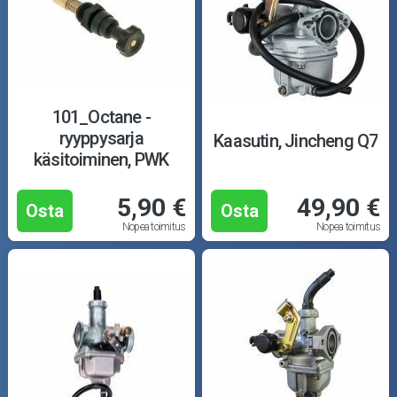
101_Octane -
ryyppysarja
Kaasutin, Jincheng Q7
käsitoiminen, PWK
Racing 21-34mm
5,90 €
49,90 €
Osta
Osta
Nopea toimitus
Nopea toimitus