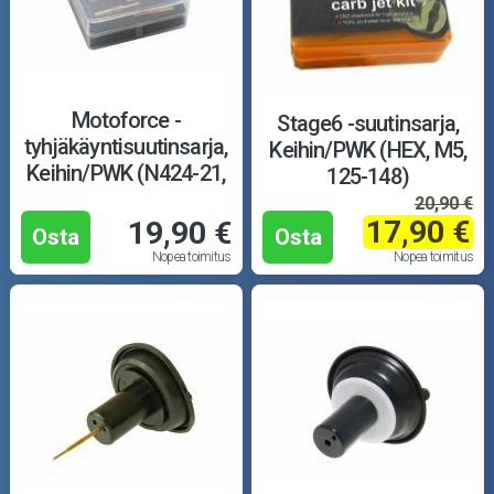
Motoforce -
Stage6 -suutinsarja,
tyhjäkäyntisuutinsarja,
Keihin/PWK (HEX, M5,
Keihin/PWK (N424-21,
125-148)
30-52)
20,90 €
17,90 €
19,90 €
Osta
Osta
Nopea toimitus
Nopea toimitus