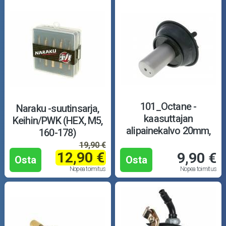
101_Octane -
Naraku -suutinsarja,
kaasuttajan
Keihin/PWK (HEX, M5,
alipainekalvo 20mm,
160-178)
CVK
19,90 €
12,90 €
9,90 €
Osta
Osta
Nopea toimitus
Nopea toimitus