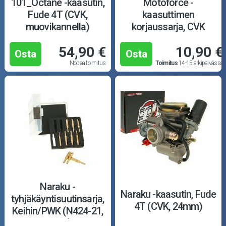
101_Octane -kaasutin,
Motoforce -
Fude 4T (CVK,
kaasuttimen
muovikannella)
korjaussarja, CVK
54,90 €
10,90 €
Osta
Osta
Nopea toimitus
Toimitus
14-15 arkipäivässä
Naraku -
Naraku -kaasutin, Fude
tyhjäkäyntisuutinsarja,
4T (CVK, 24mm)
Keihin/PWK (N424-21,
35-58)