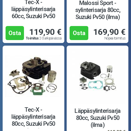
Mopoauton osat
Tec-X -
Malossi Sport -
läppäsylinterisarja
sylinterisarja 80cc,
Mönkijän osat
60cc, Suzuki Pv50
Suzuki Pv50 (ilma)
(ilma)
119,90 €
169,90 €
Puutarha ja metsä
Osta
Osta
Toimitus
2-3 arkipäivässä
Nopea toimitus
Ajovarusteet
Nastarenkaat
Renkaat ja vanteet
Öljyt ja kemikaalit
Työkalut
Tec-X -
Läppäsylinterisarja
läppäsylinterisarja
80cc, Suzuki Pv50
Outlet-tuotteet
80cc, Suzuki Pv50
(ilma)
(ilma)