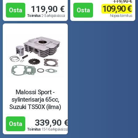
119,90 €
109,90 €
119,90 €
Osta
Osta
Toimitus
2-3 arkipäivässä
Nopea toimitus
Malossi Sport -
sylinterisarja 65cc,
Suzuki TS50X (ilma)
339,90 €
Osta
Toimitus
15-16 arkipäivässä