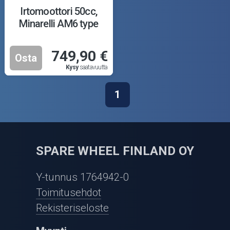
Puutarha ja metsä
Irtomoottori 50cc,
Minarelli AM6 type
Ajovarusteet
749,90 €
Nastarenkaat
Osta
Kysy
saatavuutta
Renkaat ja vanteet
1
Öljyt ja kemikaalit
Työkalut
SPARE WHEEL FINLAND OY
Outlet-tuotteet
Y-tunnus 1764942-0
Toimitusehdot
Rekisteriseloste