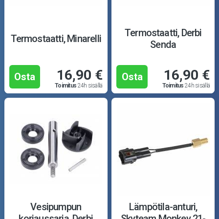
Termostaatti, Derbi
Termostaatti, Minarelli
Senda
16,90 €
16,90 €
Osta
Osta
Toimitus
24h sisällä
Toimitus
24h sisällä
Vesipumpun
Lämpötila-anturi,
korjaussarja, Derbi
Skyteam Monkey 21-