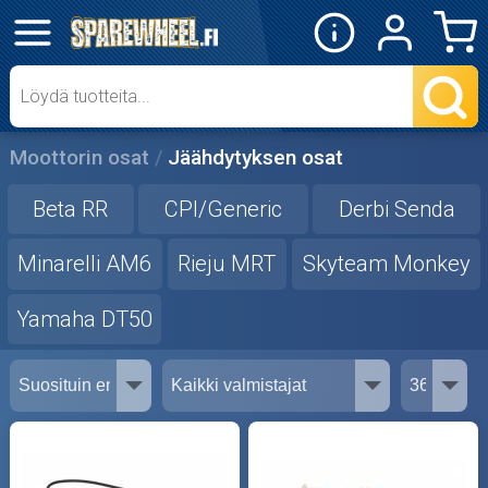
✕
Mopon osat
Skootterin osat
Moottorin osat
Jäähdytyksen osat
Crossipyörän osat
Beta RR
CPI/Generic
Derbi Senda
Moottoripyörän osat
Minarelli AM6
Rieju MRT
Skyteam Monkey
Yamaha DT50
Moottorikelkan osat
Mopoauton osat
Mönkijän osat