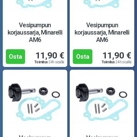
Vesipumpun
Vesipumpun
korjaussarja, Minarelli
korjaussarja, Minarelli
AM6
AM6
11,90 €
11,90 €
Osta
Osta
Toimitus
24h sisällä
Toimitus
24h sisällä