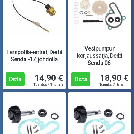
Puutarha ja metsä
Ajovarusteet
Nastarenkaat
Renkaat ja vanteet
Vesipumpun
Lämpötila-anturi, Derbi
korjaussarja, Derbi
Senda -17, johdolla
Öljyt ja kemikaalit
Senda 06-
14,90 €
18,90 €
Työkalut
Osta
Osta
Toimitus
24h sisällä
Toimitus
24h sisällä
Outlet-tuotteet