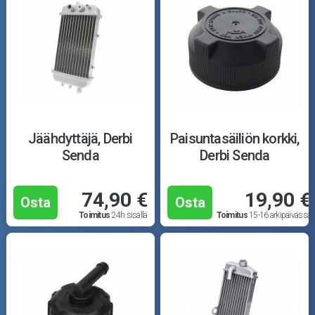
Jäähdyttäjä, Derbi
Paisuntasäiliön korkki,
Senda
Derbi Senda
74,90 €
19,90 €
Osta
Osta
Toimitus
24h sisällä
Toimitus
15-16 arkipäivässä