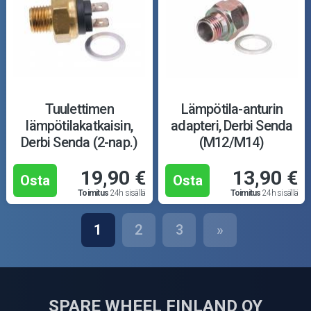
Tuulettimen
Lämpötila-anturin
lämpötilakatkaisin,
adapteri, Derbi Senda
Derbi Senda (2-nap.)
(M12/M14)
19,90 €
13,90 €
Osta
Osta
Toimitus
24h sisällä
Toimitus
24h sisällä
1
2
3
»
SPARE WHEEL FINLAND OY