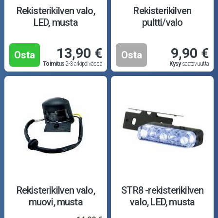
Puutarha ja metsä
Rekisterikilven valo,
Rekisterikilven
LED, musta
pultti/valo
Ajovarusteet
13,90 €
9,90 €
Nastarenkaat
Osta
Osta
Toimitus
2-3 arkipäivässä
Kysy
saatavuutta
Renkaat ja vanteet
Öljyt ja kemikaalit
Työkalut
Outlet-tuotteet
Rekisterikilven valo,
STR8 -rekisterikilven
muovi, musta
valo, LED, musta