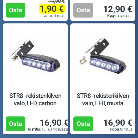
14,90 €
1,90 €
12,90 €
Osta
Osta
Nopea toimitus
Kysy
saatavuutta
STR8 -rekisterikilven
STR8 -rekisterikilven
valo, LED, carbon
valo, LED, musta
16,90 €
16,90 €
Osta
Osta
Toimitus
15-16 arkipäivässä
Nopea toimitus