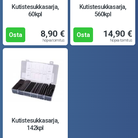
Puutarha ja metsä
Kutistesukkasarja,
Kutistesukkasarja,
60kpl
560kpl
Ajovarusteet
8,90 €
14,90 €
Nastarenkaat
Osta
Osta
Nopea toimitus
Nopea toimitus
Renkaat ja vanteet
Öljyt ja kemikaalit
Työkalut
Outlet-tuotteet
Kutistesukkasarja,
142kpl