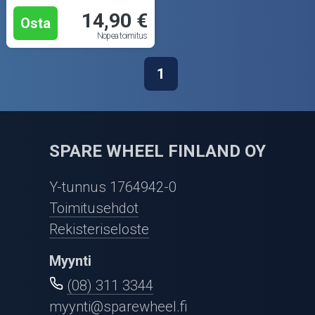
14,90 €
Osta
Nopea toimitus
1
SPARE WHEEL FINLAND OY
Y-tunnus 1764942-0
Toimitusehdot
Rekisteriseloste
Myynti
(08) 311 3344
myynti@sparewheel.fi