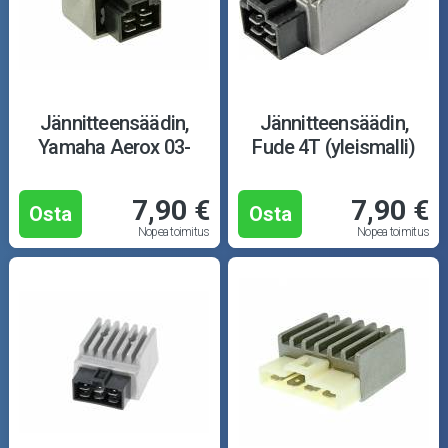
Puutarha ja metsä
Ajovarusteet
Nastarenkaat
Jännitteensäädin,
Jännitteensäädin,
Yamaha Aerox 03-
Fude 4T (yleismalli)
Renkaat ja vanteet
7,90 €
7,90 €
Öljyt ja kemikaalit
Osta
Osta
Nopea toimitus
Nopea toimitus
Työkalut
Outlet-tuotteet