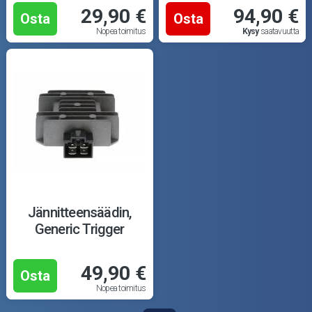
29,90 €
94,90 €
Osta
Osta
Nopea toimitus
Kysy
saatavuutta
Jännitteensäädin,
Generic Trigger
49,90 €
Osta
Nopea toimitus