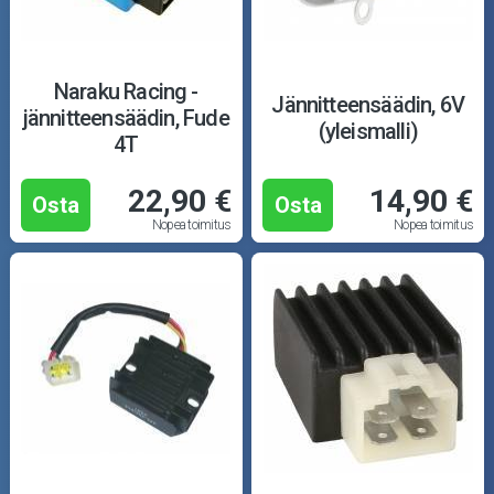
Naraku Racing -
Jännitteensäädin, 6V
jännitteensäädin, Fude
(yleismalli)
4T
22,90 €
14,90 €
Osta
Osta
Nopea toimitus
Nopea toimitus