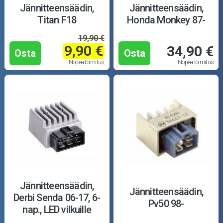
Jännitteensäädin,
Jännitteensäädin,
Titan F18
Honda Monkey 87-
19,90 €
9,90 €
34,90 €
Osta
Osta
Nopea toimitus
Nopea toimitus
Jännitteensäädin,
Jännitteensäädin,
Derbi Senda 06-17, 6-
Pv50 98-
nap., LED vilkuille