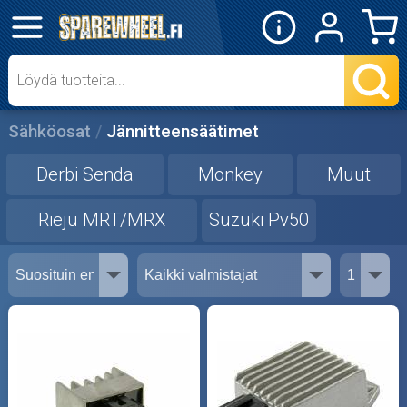
✕
Mopon osat
Skootterin osat
Sähköosat
Jännitteensäätimet
Crossipyörän osat
Derbi Senda
Monkey
Muut
Moottoripyörän osat
Rieju MRT/MRX
Suzuki Pv50
Moottorikelkan osat
Mopoauton osat
Mönkijän osat