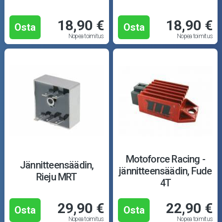
18,90 €
18,90 €
Osta
Osta
Nopea toimitus
Nopea toimitus
Motoforce Racing -
Jännitteensäädin,
jännitteensäädin, Fude
Rieju MRT
4T
29,90 €
22,90 €
Osta
Osta
Nopea toimitus
Nopea toimitus