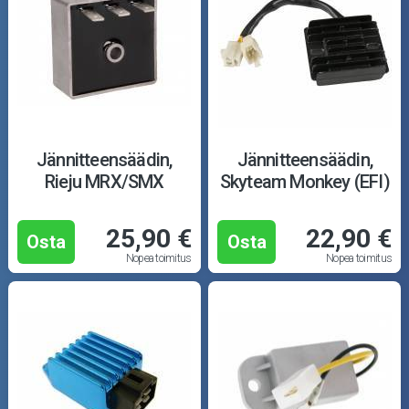
Jännitteensäädin,
Jännitteensäädin,
Rieju MRX/SMX
Skyteam Monkey (EFI)
25,90 €
22,90 €
Osta
Osta
Nopea toimitus
Nopea toimitus