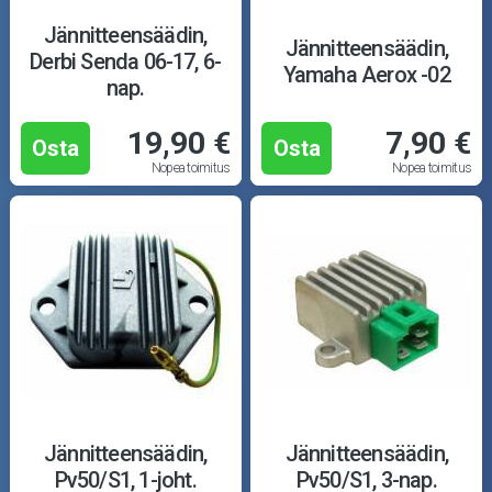
Jännitteensäädin,
Jännitteensäädin,
Derbi Senda 06-17, 6-
Yamaha Aerox -02
nap.
19,90 €
7,90 €
Osta
Osta
Nopea toimitus
Nopea toimitus
Jännitteensäädin,
Jännitteensäädin,
Pv50/S1, 1-joht.
Pv50/S1, 3-nap.