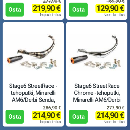
277,90 €
169,90 €
219,90 €
129,90 €
Osta
Osta
Nopea toimitus
Nopea toimitus
Stage6 StreetRace -
Stage6 StreetRace
tehoputki, Minarelli
Chrome -tehoputki,
AM6/Derbi Senda,
Minarelli AM6/Derbi
musta/oranssi
Senda, musta/oranssi
286,90 €
277,90 €
214,90 €
214,90 €
Osta
Osta
Nopea toimitus
Nopea toimitus