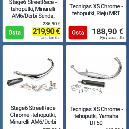
Puutarha ja metsä
Stage6 StreetRace -
Tecnigas XS Chrome -
tehoputki, Minarelli
tehoputki, Rieju MRT
Ajovarusteet
AM6/Derbi Senda,
musta
286,90 €
219,90 €
188,90 €
Nastarenkaat
Osta
Osta
Nopea toimitus
Kysy
saatavuutta
Renkaat ja vanteet
Öljyt ja kemikaalit
Työkalut
Outlet-tuotteet
Stage6 StreetRace
Tecnigas XS Chrome -
Chrome -tehoputki,
tehoputki, Yamaha
Minarelli AM6/Derbi
DT50
Senda, musta