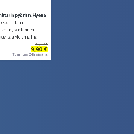
ttarin pyöritin, Hyena
eusmittarin
anturi, sähköinen.
äyttää yleismallina
ssa ajoneuvoissa.
19,90 €
9,90 €
a M12x1.
Toimitus
24h sisällä