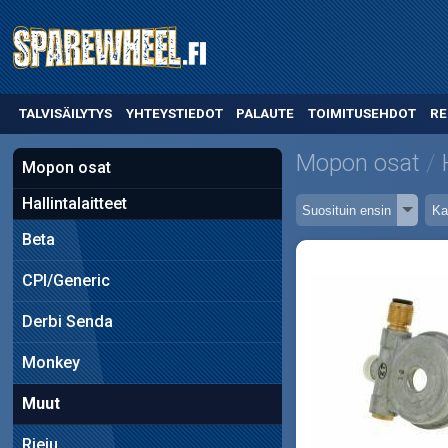
TALVISÄILYTYS
YHTEYSTIEDOT
PALAUTE
TOIMITUSEHDOT
RE
Mopon osat
Mopon osat
Hallintalaitteet
Beta
CPI/Generic
Derbi Senda
Monkey
Muut
Rieju