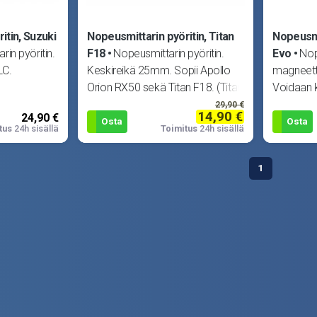
itin, Suzuki
Nopeusmittarin pyöritin, Titan
Nopeusmi
in pyöritin.
F18
Nopeusmittarin pyöritin.
Evo
Nop
LC.
Keskireikä 25mm. Sopii Apollo
magneetti
Orion RX50 sekä Titan F18. (Titan
Voidaan k
VA1101
myös mui
29,90 €
14,90 €
24,90 €
Kierreos
Osta
Osta
tus
24h sisällä
Toimitus
24h sisällä
1