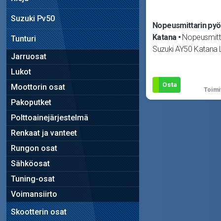
Suzuki Pv50
Nopeusmittarin pyör
Katana
Nopeusmittar
Tunturi
Suzuki AY50 Katana 
Jarruosat
Lukot
Osta
Moottorin osat
Toimi
Pakoputket
Polttoainejärjestelmä
Renkaat ja vanteet
Rungon osat
Sähköosat
Tuning-osat
Voimansiirto
Skootterin osat