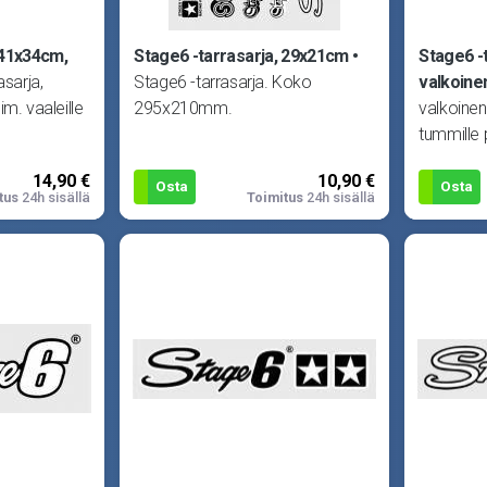
 41x34cm,
Stage6 -tarrasarja, 29x21cm
Stage6 -
asarja,
Stage6 -tarrasarja. Koko
valkoine
im. vaaleille
295x210mm.
valkoinen
tummille p
14,90 €
10,90 €
Osta
Osta
tus
24h sisällä
Toimitus
24h sisällä