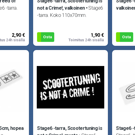
Breed of
Stage6 -tarra, Scootertuning is
Stage6 -
6 -tarra.
not a Crime!, valkoinen
Stage6
valkoine
-tarra. Koko 110x70mm.
2,90 €
1,90 €
Osta
Osta
tus
24h sisällä
Toimitus
24h sisällä
.5cm, hopea
Stage6 -tarra, Scootertuning is
Stage6 -