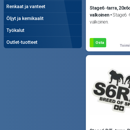
Renkaat ja vanteet
Stage6 -tarra, 20x6
valkoinen
Stage6 -t
Öljyt ja kemikaalit
valkoinen.
Työkalut
Outlet-tuotteet
Osta
Toimi