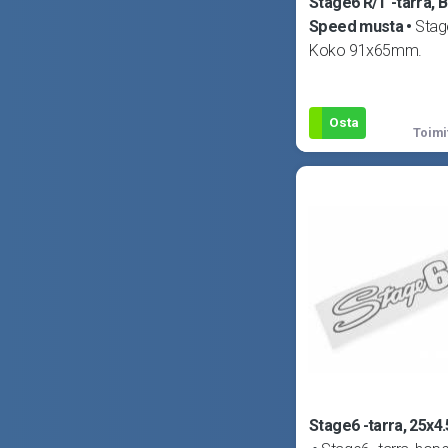
Stage6 R/T -tarra, 
Speed musta
Stage
Koko 91x65mm.
Osta
Toimi
Stage6 -tarra, 25x4