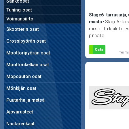
Sähköosat
Tuning-osat
Stage6 -tarrasarja,
Voimansiirto
musta
Stage6 -tarr
musta. Tarkoitettu es
Skootterin osat
pinnoille.
Crossipyörän osat
Osta
Moottoripyörän osat
Toimi
Moottorikelkan osat
Mopoauton osat
Mönkijän osat
Puutarha ja metsä
Ajovarusteet
Nastarenkaat