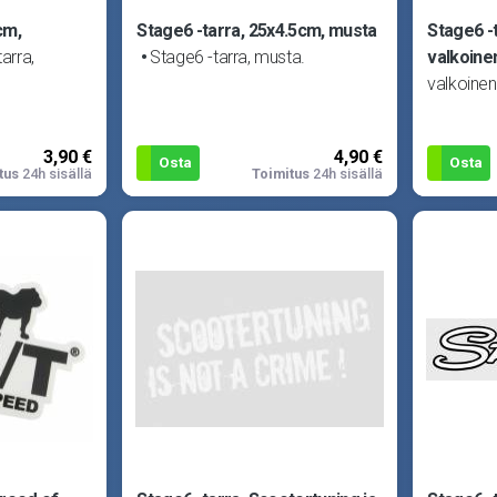
cm,
Stage6 -tarra, 25x4.5cm, musta
Stage6 -
arra,
Stage6 -tarra, musta.
valkoine
valkoinen
3,90 €
4,90 €
Osta
Osta
tus
24h sisällä
Toimitus
24h sisällä