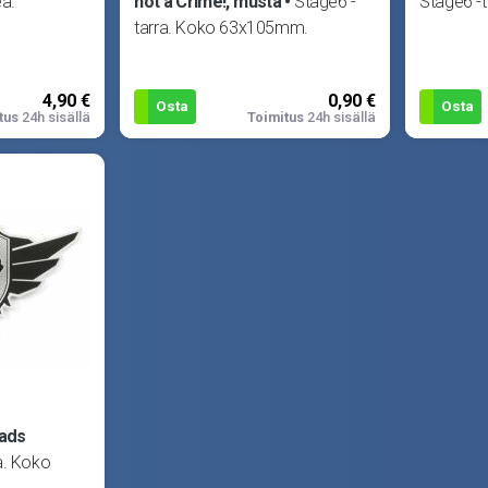
ea.
not a Crime!, musta
Stage6 -
Stage6 -t
tarra. Koko 63x105mm.
4,90 €
0,90 €
Osta
Osta
tus
24h sisällä
Toimitus
24h sisällä
eads
a. Koko