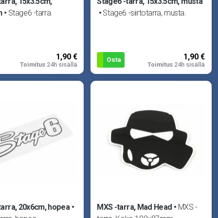
tarra, 15x3.5cm,
Stage6 -tarra, 15x3.5cm, musta
n
Stage6 -tarra.
Stage6 -siirtotarra, musta.
1,90 €
1,90 €
Osta
Toimitus
24h sisällä
Toimitus
24h sisällä
tarra, 20x6cm, hopea
MXS -tarra, Mad Head
MXS -