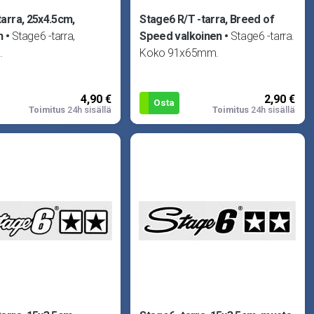
tarra, 25x4.5cm,
Stage6 R/T -tarra, Breed of
n
Stage6 -tarra,
Speed valkoinen
Stage6 -tarra.
.
Koko 91x65mm.
4,90 €
2,90 €
Osta
Toimitus
24h sisällä
Toimitus
24h sisällä