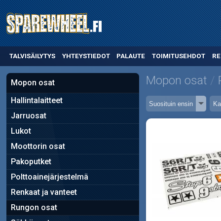
TALVISÄILYTYS
YHTEYSTIEDOT
PALAUTE
TOIMITUSEHDOT
RE
Mopon osat
Mopon osat
Hallintalaitteet
Jarruosat
Lukot
Moottorin osat
Pakoputket
Polttoainejärjestelmä
Renkaat ja vanteet
Rungon osat