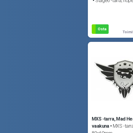
Stage6 -tarra, hop
Osta
Toimi
MXS -tarra, Mad H
vaakuna
MXS -tarr