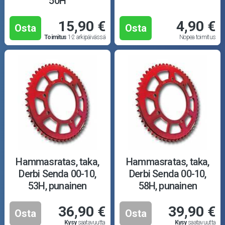
50H
15,90 €
4,90 €
Osta
Osta
Toimitus
1-2 arkipäivässä
Nopea toimitus
Hammasratas, taka,
Hammasratas, taka,
Derbi Senda 00-10,
Derbi Senda 00-10,
53H, punainen
58H, punainen
36,90 €
39,90 €
Osta
Osta
Kysy
saatavuutta
Kysy
saatavuutta