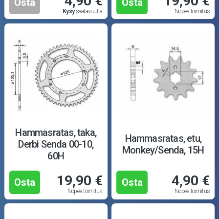
4,90 €
19,90 €
Osta
Osta
Kysy
saatavuutta
Nopea toimitus
Hammasratas, taka,
Hammasratas, etu,
Derbi Senda 00-10,
Monkey/Senda, 15H
60H
19,90 €
4,90 €
Osta
Osta
Nopea toimitus
Nopea toimitus