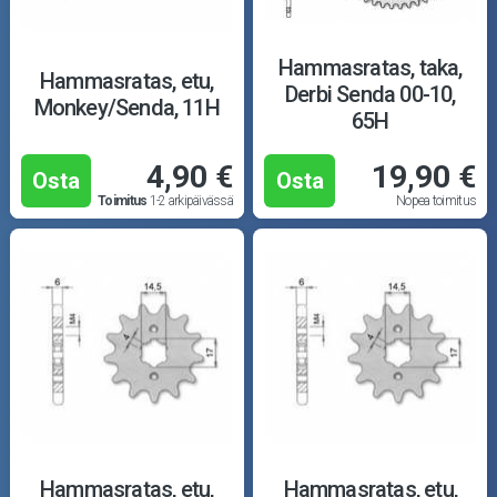
Mopoauton osat
Mönkijän osat
Hammasratas, taka,
Hammasratas, etu,
Derbi Senda 00-10,
Monkey/Senda, 11H
Puutarha ja metsä
65H
4,90 €
19,90 €
Ajovarusteet
Osta
Osta
Toimitus
1-2 arkipäivässä
Nopea toimitus
Nastarenkaat
Renkaat ja vanteet
Öljyt ja kemikaalit
Työkalut
Outlet-tuotteet
Hammasratas, etu,
Hammasratas, etu,