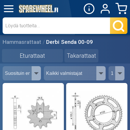
✕
Mopon osat
Eturattaat
Hammasrattaat
Derbi Senda 00-09
Takarattaat
Eturattaat
Takarattaat
Skootterin osat
Crossipyörän osat
Moottoripyörän osat
Moottorikelkan osat