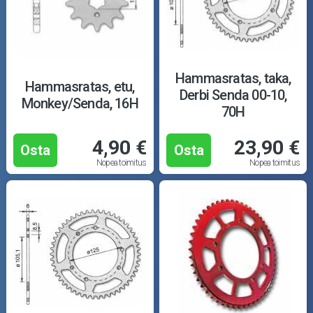
Hammasratas, taka,
Hammasratas, etu,
Derbi Senda 00-10,
Monkey/Senda, 16H
70H
4,90 €
23,90 €
Osta
Osta
Nopea toimitus
Nopea toimitus