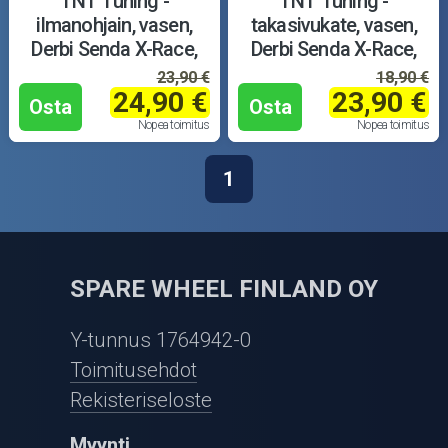
TNT Tuning -
TNT Tuning -
ilmanohjain, vasen,
takasivukate, vasen,
Derbi Senda X-Race,
Derbi Senda X-Race,
valkoinen
valkoinen
23,90 €
18,90 €
24,90 €
23,90 €
Osta
Osta
Nopea toimitus
Nopea toimitus
1
SPARE WHEEL FINLAND OY
Y-tunnus 1764942-0
Toimitusehdot
Rekisteriseloste
Myynti