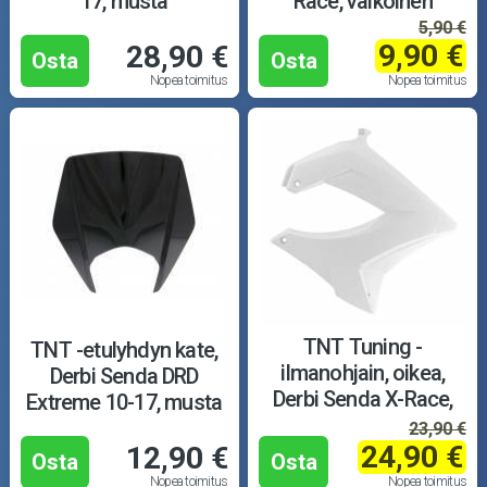
17, musta
Race, valkoinen
5,90 €
9,90 €
28,90 €
Osta
Osta
Nopea toimitus
Nopea toimitus
TNT Tuning -
TNT -etulyhdyn kate,
ilmanohjain, oikea,
Derbi Senda DRD
Derbi Senda X-Race,
Extreme 10-17, musta
valkoinen
23,90 €
24,90 €
12,90 €
Osta
Osta
Nopea toimitus
Nopea toimitus