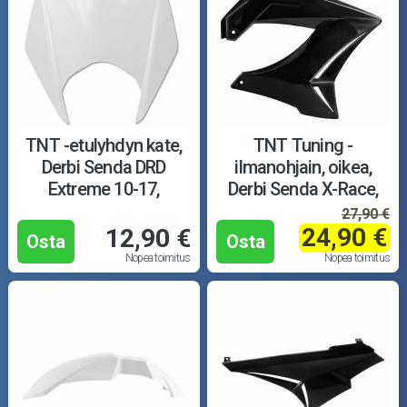
TNT -etulyhdyn kate,
TNT Tuning -
Derbi Senda DRD
ilmanohjain, oikea,
Extreme 10-17,
Derbi Senda X-Race,
valkoinen
musta
27,90 €
24,90 €
12,90 €
Osta
Osta
Nopea toimitus
Nopea toimitus