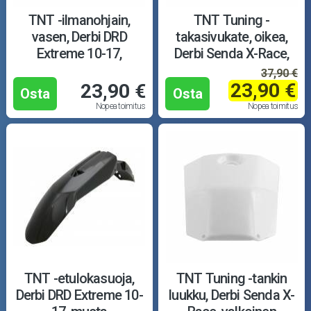
TNT -ilmanohjain,
TNT Tuning -
vasen, Derbi DRD
takasivukate, oikea,
Extreme 10-17,
Derbi Senda X-Race,
valkoinen
valkoinen
37,90 €
23,90 €
23,90 €
Osta
Osta
Nopea toimitus
Nopea toimitus
TNT -etulokasuoja,
TNT Tuning -tankin
Derbi DRD Extreme 10-
luukku, Derbi Senda X-