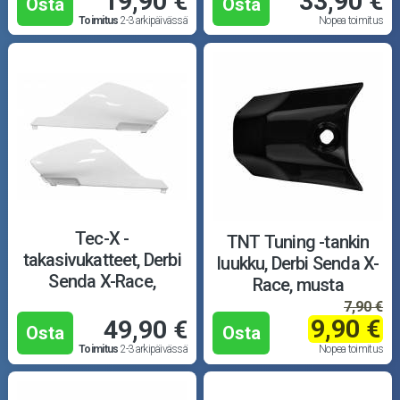
19,90 €
33,90 €
Osta
Osta
Toimitus
2-3 arkipäivässä
Nopea toimitus
Tec-X -
TNT Tuning -tankin
takasivukatteet, Derbi
luukku, Derbi Senda X-
Senda X-Race,
Race, musta
valkoinen
7,90 €
9,90 €
49,90 €
Osta
Osta
Toimitus
2-3 arkipäivässä
Nopea toimitus