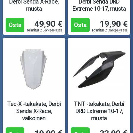
Derbi Senda X-Race,
Derbi Senda DRD
Työkalut
musta
Extreme 10-17, musta
Outlet-tuotteet
49,90 €
19,90 €
Osta
Osta
Toimitus
2-3 arkipäivässä
Toimitus
2-3 arkipäivässä
Tec-X -takakate, Derbi
TNT -takakate, Derbi
Senda X-Race,
DRD Extreme 10-17,
valkoinen
musta