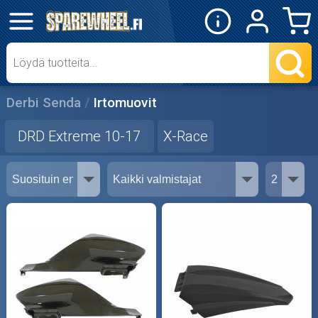
✕
Mopon osat
Irtomuovit
Derbi Senda
Irtomuovit
DRD Extreme 10-17
DRD Extreme 10-17
X-Race
X-Race
Muovisarjat
Skootterin osat
Crossipyörän osat