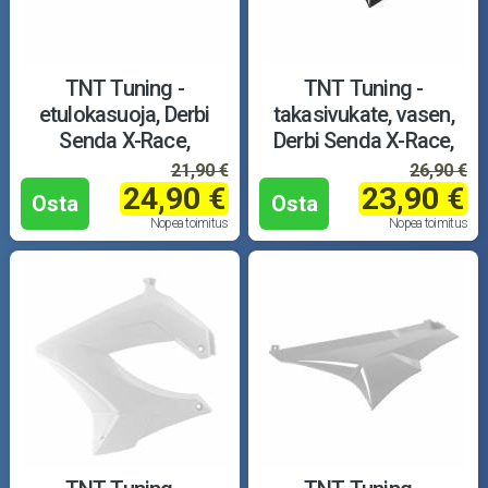
TNT Tuning -
TNT Tuning -
etulokasuoja, Derbi
takasivukate, vasen,
Senda X-Race,
Derbi Senda X-Race,
valkoinen
musta
21,90 €
26,90 €
24,90 €
23,90 €
Osta
Osta
Nopea toimitus
Nopea toimitus