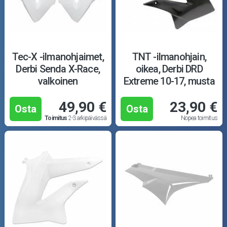
Tec-X -ilmanohjaimet,
TNT -ilmanohjain,
Derbi Senda X-Race,
oikea, Derbi DRD
valkoinen
Extreme 10-17, musta
49,90 €
23,90 €
Osta
Osta
Toimitus
2-3 arkipäivässä
Nopea toimitus