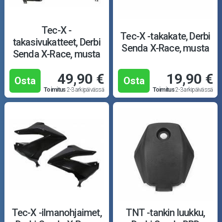
Moottoripyörän osat
Moottorikelkan osat
Tec-X -
Tec-X -takakate, Derbi
takasivukatteet, Derbi
Senda X-Race, musta
Mopoauton osat
Senda X-Race, musta
49,90 €
19,90 €
Mönkijän osat
Osta
Osta
Toimitus
2-3 arkipäivässä
Toimitus
2-3 arkipäivässä
Puutarha ja metsä
Ajovarusteet
Nastarenkaat
Renkaat ja vanteet
Öljyt ja kemikaalit
Tec-X -ilmanohjaimet,
TNT -tankin luukku,