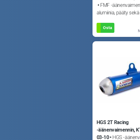
FMF -äänenvaimenn
alumiinia, pääty sekä
ruostumatonta teräst
irroitettavan kipin�
Osta
N
HGS 2T Racing
-äänenvaimennin, 
03-10
HGS -äänenv