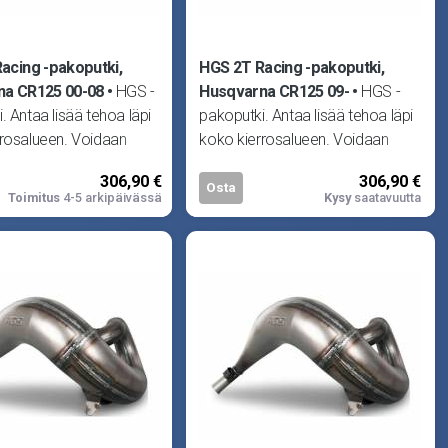
acing -pakoputki,
HGS 2T Racing -pakoputki,
na CR125 00-08
HGS -
Husqvarna CR125 09-
HGS -
. Antaa lisää tehoa läpi
pakoputki. Antaa lisää tehoa läpi
rrosalueen. Voidaan
koko kierrosalueen. Voidaan
oko alkuperäisen tai
käyttää joko alkuperäisen tai
306,90 €
306,90 €
mentimen
HGS -vaimentimen
Osta
Toimitus
4-5 arkipäivässä
Kysy
saatavuutta