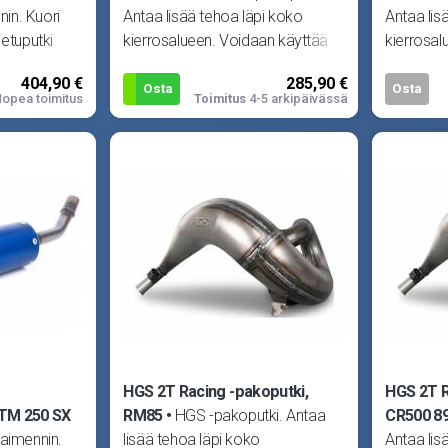
in. Kuori
Antaa lisää tehoa läpi koko
Antaa lis
 etuputki
kierrosalueen. Voidaan käyttää
kierrosal
ä. Sisältää
joko alkuperäisen tai HGS -
joko alku
404,90 €
285,90 €
vaimentimen
vaimenti
Osta
Osta
opea toimitus
Toimitus
4-5 arkipäivässä
HGS 2T Racing -pakoputki,
HGS 2T R
KTM 250 SX
RM85
HGS -pakoputki. Antaa
CR500 8
aimennin.
lisää tehoa läpi koko
Antaa lis