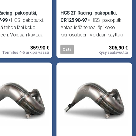
acing -pakoputki,
HGS 2T Racing -pakoputki,
7-99
HGS -pakoputki.
CR125 90-97
HGS -pakoputki.
ää tehoa läpi koko
Antaa lisää tehoa läpi koko
ueen. Voidaan käyttää
kierrosalueen. Voidaan käyttää
peräisen tai HGS -
joko alkuperäisen tai HGS -
359,90 €
306,90 €
men
vaimentimen
Osta
Toimitus
4-5 arkipäivässä
Kysy
saatavuutta