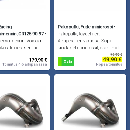
Racing
Pakoputki, Fude minicrossi
imennin, CR125 90-97
Pakoputki, täydellinen.
envaimennin. Voidaan
Alkuperäinen varaosa. Sopii
oko alkuperäisen tai
kiinalaiset minicrossit, esim. Fude
ukäyrän kanssa. Huom!
ja Samurai. Sopii m
79,90 €
49,90 €
179,90 €
tee
Osta
Toimitus
4-5 arkipäivässä
Nopea toimitus