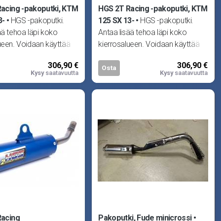
acing -pakoputki, KTM
HGS 2T Racing -pakoputki, KTM
3-
HGS -pakoputki.
125 SX 13-
HGS -pakoputki.
ää tehoa läpi koko
Antaa lisää tehoa läpi koko
ueen. Voidaan käyttää
kierrosalueen. Voidaan käyttää
peräisen tai HGS -
joko alkuperäisen tai HGS -
306,90 €
306,90 €
men
vaimentimen
Osta
Kysy
saatavuutta
Kysy
saatavuutta
Racing
Pakoputki, Fude minicrossi