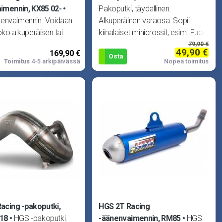
imennin, KX85 02-
Pakoputki, täydellinen.
envaimennin. Voidaan
Alkuperäinen varaosa. Sopii
oko alkuperäisen tai
kiinalaiset minicrossit, esim. Fude
ukäyrän kanssa. Huom!
ja Samurai. Sopii m
79,90 €
49,90 €
169,90 €
tee
Osta
Toimitus
4-5 arkipäivässä
Nopea toimitus
acing -pakoputki,
HGS 2T Racing
-18
HGS -pakoputki.
-äänenvaimennin, RM85
HGS