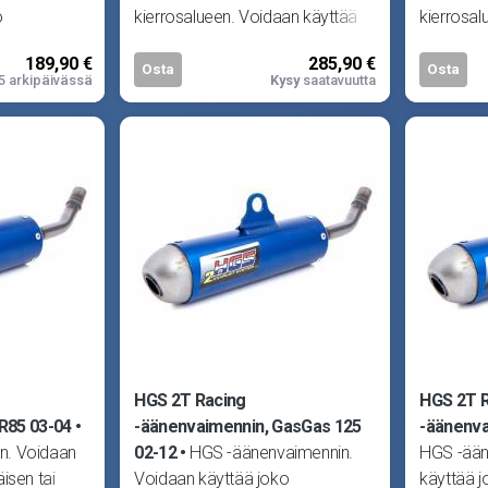
o
kierrosalueen. Voidaan käyttää
kierrosal
 -alkukäyrän
joko alkuperäisen tai HGS -
joko alku
189,90 €
285,90 €
iittee
vaimentimen
vaimenti
Osta
Osta
5 arkipäivässä
Kysy
saatavuutta
HGS 2T Racing
HGS 2T 
R85 03-04
-äänenvaimennin, GasGas 125
-äänenva
n. Voidaan
02-12
HGS -äänenvaimennin.
HGS -ään
isen tai
Voidaan käyttää joko
käyttää j