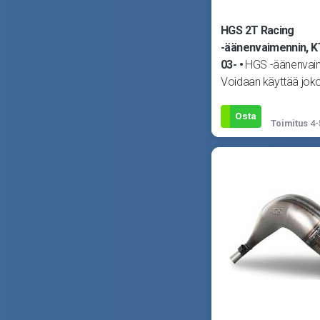
HGS 2T Racing
-äänenvaimennin, 
03-
HGS -äänenvai
Voidaan käyttää jok
alkuperäisen tai HGS
kanssa. Huom! Kuva v
Osta
Toimitus
4-