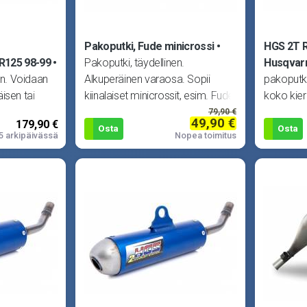
Pakoputki, Fude minicrossi
HGS 2T R
R125 98-99
Pakoputki, täydellinen.
Husqvar
n. Voidaan
Alkuperäinen varaosa. Sopii
pakoputki
isen tai
kiinalaiset minicrossit, esim. Fude
koko kie
nssa. Huom!
ja Samurai. Sopii m
käyttää j
79,90 €
49,90 €
179,90 €
HGS -vai
Osta
Osta
5 arkipäivässä
Nopea toimitus