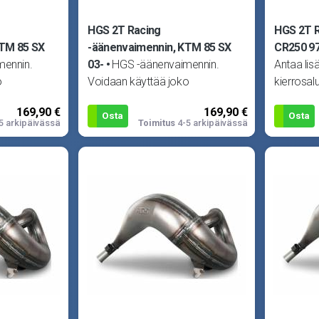
HGS 2T Racing
HGS 2T R
KTM 85 SX
-äänenvaimennin, KTM 85 SX
CR250 9
mennin.
03-
HGS -äänenvaimennin.
Antaa lis
o
Voidaan käyttää joko
kierrosal
 -alkukäyrän
alkuperäisen tai HGS -alkukäyrän
joko alku
169,90 €
169,90 €
iittee
kanssa. Huom! Kuva viittee
vaimenti
Osta
Osta
5 arkipäivässä
Toimitus
4-5 arkipäivässä