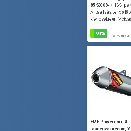
85 SX 03-
HGS -pak
Antaa lisää tehoa lä
kierrosalueen. Voida
joko alkuperäisen tai
vaimentimen
Osta
Toimitus
4-
FMF Powercore 4
-äänenvaimennin, Y