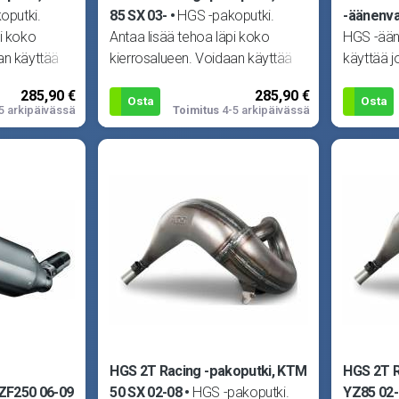
oputki.
85 SX 03-
HGS -pakoputki.
-äänenva
pi koko
Antaa lisää tehoa läpi koko
HGS -ään
an käyttää
kierrosalueen. Voidaan käyttää
käyttää j
 HGS -
joko alkuperäisen tai HGS -
HGS -alk
285,90 €
285,90 €
vaimentimen
Kuva viit
Osta
Osta
5 arkipäivässä
Toimitus
4-5 arkipäivässä
HGS 2T Racing -pakoputki, KTM
HGS 2T R
ZF250 06-09
50 SX 02-08
HGS -pakoputki.
YZ85 02