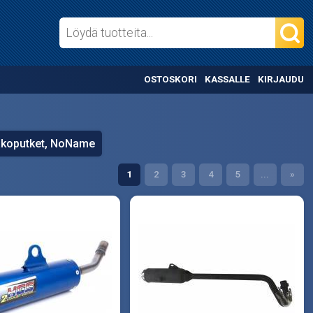
OSTOSKORI
KASSALLE
KIRJAUDU
koputket, NoName
1
2
3
4
5
...
»