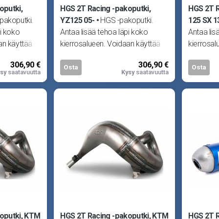
oputki,
HGS 2T Racing -pakoputki,
HGS 2T R
pakoputki.
YZ125 05-
HGS -pakoputki.
125 SX 1
pi koko
Antaa lisää tehoa läpi koko
Antaa lis
an käyttää
kierrosalueen. Voidaan käyttää
kierrosal
 HGS -
joko alkuperäisen tai HGS -
joko alku
306,90 €
306,90 €
vaimentimen
vaimenti
Osta
Osta
sy
saatavuutta
Kysy
saatavuutta
oputki, KTM
HGS 2T Racing -pakoputki, KTM
HGS 2T 