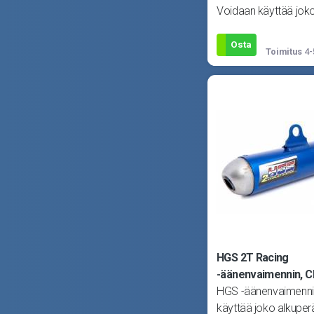
Voidaan käyttää jok
alkuperäisen tai HGS
kanssa. Huom! Kuva v
Osta
Toimitus
4-
HGS 2T Racing
-äänenvaimennin, C
HGS -äänenvaimenni
käyttää joko alkuperä