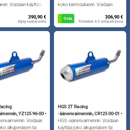
ueen. Voidaan käyttää
koko kierrosalueen. Voidaan
peräisen tai HGS -
käyttää joko alkuperäisen tai
390,90 €
306,90 €
men
HGS -vaimentimen
Osta
Kysy
saatavuutta
Toimitus
4-5 arkipäivässä
Racing
HGS 2T Racing
imennin, YZ125 96-00
-äänenvaimennin, CR125 00-01
envaimennin. Voidaan
HGS -äänenvaimennin. Voidaan
oko alkuperäisen tai
käyttää joko alkuperäisen tai