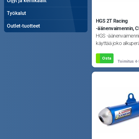
Öljyt ja kemikaalit
Työkalut
HGS 2T Racing
Outlet-tuotteet
-äänenvaimennin, C
HGS -äänenvaimenni
käyttää joko alkuperä
HGS -alkukäyrän ka
Kuva viittee
Osta
Toimitus
4-