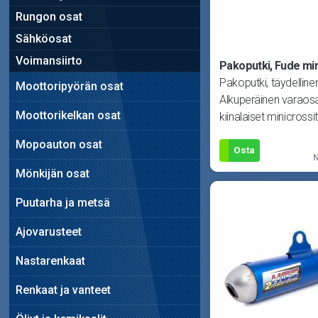
Rungon osat
Sähköosat
Voimansiirto
Pakoputki, Fude min
Pakoputki, täydelline
Moottoripyörän osat
Alkuperäinen varaosa
Moottorikelkan osat
kiinalaiset minicrossi
ja Samurai. Sopii m
Mopoauton osat
Osta
N
Mönkijän osat
Puutarha ja metsä
Ajovarusteet
Nastarenkaat
Renkaat ja vanteet