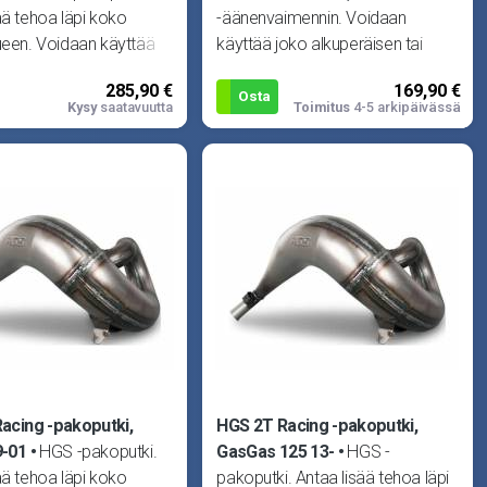
ää tehoa läpi koko
-äänenvaimennin. Voidaan
ueen. Voidaan käyttää
käyttää joko alkuperäisen tai
peräisen tai HGS -
HGS -alkukäyrän kanssa. Huom!
285,90 €
169,90 €
men
Kuva viittee
Osta
Kysy
saatavuutta
Toimitus
4-5 arkipäivässä
acing -pakoputki,
HGS 2T Racing -pakoputki,
9-01
HGS -pakoputki.
GasGas 125 13-
HGS -
ää tehoa läpi koko
pakoputki. Antaa lisää tehoa läpi