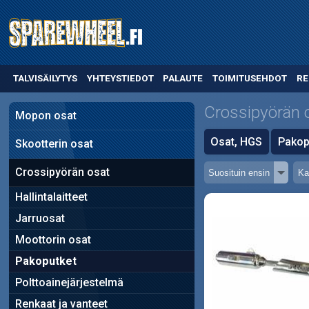
TALVISÄILYTYS
YHTEYSTIEDOT
PALAUTE
TOIMITUSEHDOT
RE
Crossipyörän 
Mopon osat
Osat, HGS
Pakop
Skootterin osat
Crossipyörän osat
Hallintalaitteet
Jarruosat
Moottorin osat
Pakoputket
Polttoainejärjestelmä
Renkaat ja vanteet